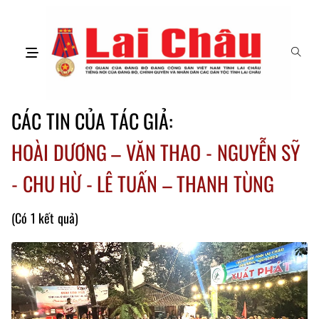
CÁC TIN CỦA TÁC GIẢ:
HOÀI DƯƠNG – VĂN THAO - NGUYỄN SỸ
- CHU HỪ - LÊ TUẤN – THANH TÙNG
(Có 1 kết quả)