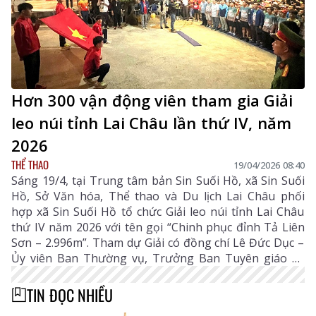
Hơn 300 vận động viên tham gia Giải
leo núi tỉnh Lai Châu lần thứ IV, năm
2026
THỂ THAO
19/04/2026 08:40
Sáng 19/4, tại Trung tâm bản Sin Suối Hồ, xã Sin Suối
Hồ, Sở Văn hóa, Thể thao và Du lịch Lai Châu phối
hợp xã Sin Suối Hồ tổ chức Giải leo núi tỉnh Lai Châu
thứ IV năm 2026 với tên gọi “Chinh phục đỉnh Tả Liên
Sơn – 2.996m”. Tham dự Giải có đồng chí Lê Đức Dục –
Ủy viên Ban Thường vụ, Trưởng Ban Tuyên giáo và
Dân vận Tỉnh ủy; đại diện lãnh đạo một số sở, ban,
ngành và địa phương trong tỉnh.
TIN ĐỌC NHIỀU