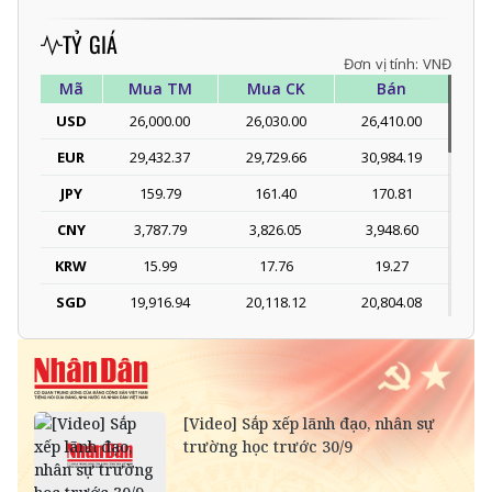
TỶ GIÁ
Đơn vị tính: VNĐ
Mã
Mua TM
Mua CK
Bán
USD
26,000.00
26,030.00
26,410.00
EUR
29,432.37
29,729.66
30,984.19
JPY
159.79
161.40
170.81
CNY
3,787.79
3,826.05
3,948.60
KRW
15.99
17.76
19.27
SGD
19,916.94
20,118.12
20,804.08
DKK
-
3,966.64
4,118.33
THB
698.84
776.49
809.42
SEK
-
2,702.79
2,817.41
SAR
-
6,945.42
7,244.36
RUB
-
304.30
336.84