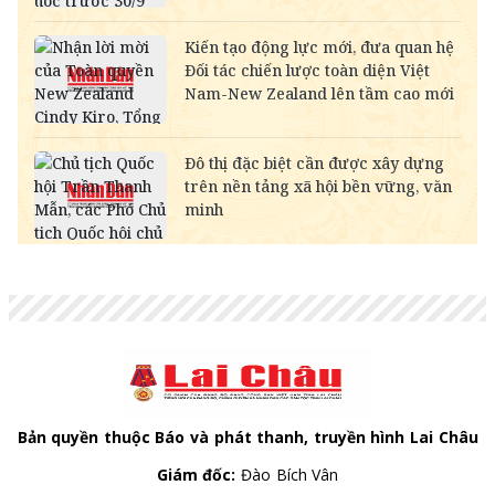
NOK
-
2,697.17
2,811.55
MYR
-
6,347.10
6,485.21
KWD
-
84,917.43
89,033.66
CAD
18,222.10
18,406.17
18,995.72
CHF
31,486.79
31,804.84
32,823.55
INR
-
273.68
285.45
HKD
3,247.93
3,280.74
3,406.20
GBP
34,353.09
34,700.09
35,811.54
AUD
17,968.56
18,150.06
18,731.41
Bản quyền thuộc Báo và phát thanh, truyền hình Lai Châu
Giám đốc:
Đào Bích Vân