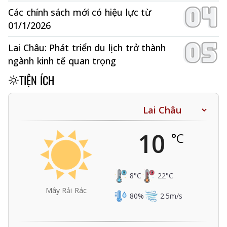
Các chính sách mới có hiệu lực từ
01/1/2026
Lai Châu: Phát triển du lịch trở thành
ngành kinh tế quan trọng
TIỆN ÍCH
10
°C
8
°C
22
°C
Mây Rải Rác
80
%
2.5
m/s