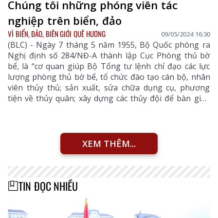
Chúng tôi những phóng viên tác
nghiệp trên biển, đảo
VÌ BIỂN, ĐẢO, BIÊN GIỚI QUÊ HƯƠNG
09/05/2024 16:30
(BLC) - Ngày 7 tháng 5 năm 1955, Bộ Quốc phòng ra
Nghị định số 284/NĐ-A thành lập Cục Phòng thủ bờ
bể, là “cơ quan giúp Bộ Tổng tư lệnh chỉ đạo các lực
lượng phòng thủ bờ bể, tổ chức đào tạo cán bộ, nhân
viên thủy thủ; sản xuất, sửa chữa dụng cụ, phương
tiện về thủy quân; xây dựng các thủy đội để bàn giao
cho các khu và liên khu làm nhiệm vụ quản lý, bảo vệ
chủ quyền, an ninh trên các vùng sông, biển”. Từ đó,
ngày 7 tháng 5 năm 1955 trở thành mốc lịch sử đánh
dấu sự ra đời của Hải quân nhân dân Việt Nam đã 69
XEM THÊM...
năm phấn đấu và trưởng thành. Nhóm phóng viên
chúng tôi may mắn được tác nghiệp trên biển, đảo quê
hương vào đầu tháng 5 lịch sử này và ghi lại những
TIN ĐỌC NHIỀU
dấu ấn, những chiến tích của lực lượng Hải quân nhân
dân Việt Nam, những người bám biển, đảo bảo vệ đất
nước từ sớm, từ xa…