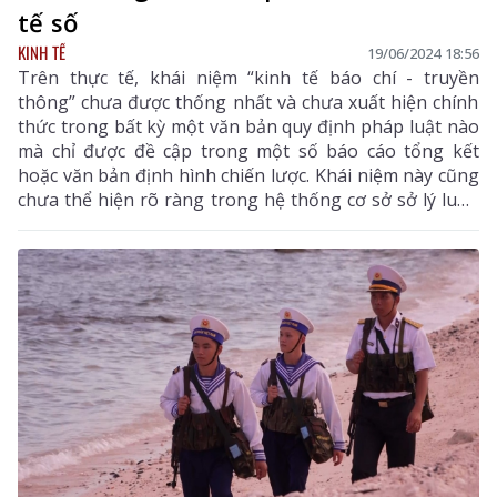
tế số
KINH TẾ
19/06/2024 18:56
Trên thực tế, khái niệm “kinh tế báo chí - truyền
thông” chưa được thống nhất và chưa xuất hiện chính
thức trong bất kỳ một văn bản quy định pháp luật nào
mà chỉ được đề cập trong một số báo cáo tổng kết
hoặc văn bản định hình chiến lược. Khái niệm này cũng
chưa thể hiện rõ ràng trong hệ thống cơ sở sở lý luận
báo chí - truyền thông, trong các giáo trình cơ bản của
các trung tâm đào tạo nghiên cứu. Bài toán đặt ra
hiện nay cho báo chí - truyền thông Việt Nam nhằm
hướng đến mục tiêu làm thế nào để các cơ quan báo
chí “tự chủ được tài chính”.