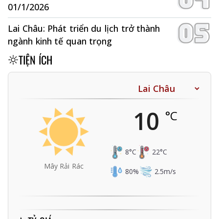
01/1/2026
Lai Châu: Phát triển du lịch trở thành
ngành kinh tế quan trọng
TIỆN ÍCH
10
°C
8
°C
22
°C
Mây Rải Rác
80
%
2.5
m/s