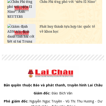
MYR
-
6,326.84
6,464.55
KWD
-
84,625.73
88,728.28
CAD
18,247.99
18,432.31
19,022.80
CHF
31,483.37
31,801.38
32,820.15
INR
-
272.90
284.65
HKD
3,236.69
3,269.39
3,394.43
GBP
34,334.38
34,681.19
35,792.22
AUD
17,978.13
18,159.73
18,741.48
Bản quyền thuộc Báo và phát thanh, truyền hình Lai Châu
Giám đốc:
Đào Bích Vân
Phó giám đốc:
Nguyễn Ngọc Truyền - Vũ Thị Thu Hương - Dư