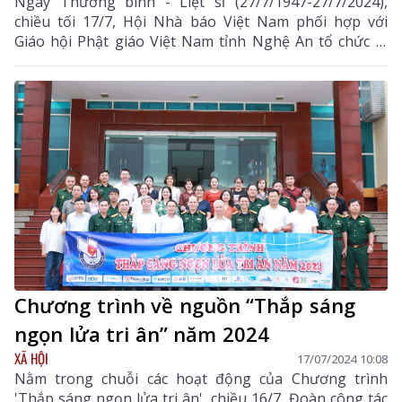
Ngày Thương binh - Liệt sĩ (27/7/1947-27/7/2024),
chiều tối 17/7, Hội Nhà báo Việt Nam phối hợp với
Giáo hội Phật giáo Việt Nam tỉnh Nghệ An tổ chức lễ
cầu siêu cho anh linh 512 liệt sỹ nhà báo tại chùa Âu
Lạc, xã Hưng Lộc, thành phố Vinh, tỉnh Nghệ An.
Chương trình về nguồn “Thắp sáng
ngọn lửa tri ân” năm 2024
XÃ HỘI
17/07/2024 10:08
Nằm trong chuỗi các hoạt động của Chương trình
'Thắp sáng ngọn lửa tri ân', chiều 16/7, Đoàn công tác