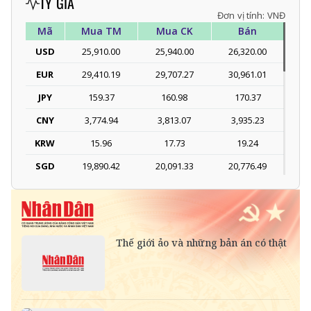
TỶ GIÁ
Đơn vị tính: VNĐ
Mã
Mua TM
Mua CK
Bán
USD
25,910.00
25,940.00
26,320.00
EUR
29,410.19
29,707.27
30,961.01
JPY
159.37
160.98
170.37
CNY
3,774.94
3,813.07
3,935.23
KRW
15.96
17.73
19.24
SGD
19,890.42
20,091.33
20,776.49
DKK
-
3,963.70
4,115.31
THB
697.71
775.23
808.11
SEK
-
2,696.72
2,811.09
SAR
-
6,919.72
7,217.59
RUB
-
303.62
336.10
NOK
-
2,695.21
2,809.52