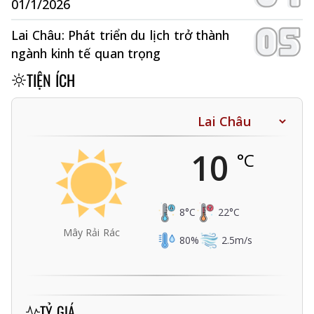
01/1/2026
Lai Châu: Phát triển du lịch trở thành
ngành kinh tế quan trọng
TIỆN ÍCH
10
°C
8
°C
22
°C
Mây Rải Rác
80
%
2.5
m/s
TỶ GIÁ