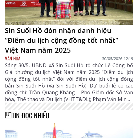
Sin Suối Hồ đón nhận danh hiệu
“Điểm du lịch cộng đồng tốt nhất”
Việt Nam năm 2025
VĂN HÓA
30/05/2026 12:19
Sáng 30/5, UBND xã Sin Suối Hồ tổ chức Lễ Công bố
Giải thưởng du lịch Việt Nam năm 2025 “Điểm du lịch
cộng đồng tốt nhất” đối với điểm du lịch cộng đồng
bản Sin Suối Hồ (xã Sin Suối Hồ). Dự buổi lễ có các
đồng chí: Trần Quang Kháng - Phó Giám đốc Sở Văn
hóa, Thể thao và Du lịch (VHTT&DL); Phạm Văn Minh -
Phó Giám đốc Viettel Lai Châu; lãnh đạo các xã Sin Suối
Hồ, Phong Thổ, Khổng Lào; đại diện các phòng, ban,
TIN ĐỌC NHIỀU
cơ quan, đơn vị đóng chân trên địa bàn xã cùng nhân
dân và du khách...