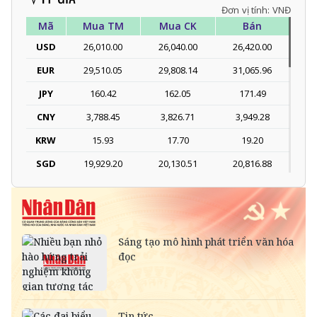
Đơn vị tính: VNĐ
Mã
Mua TM
Mua CK
Bán
USD
26,010.00
26,040.00
26,420.00
EUR
29,510.05
29,808.14
31,065.96
JPY
160.42
162.05
171.49
CNY
3,788.45
3,826.71
3,949.28
KRW
15.93
17.70
19.20
SGD
19,929.20
20,130.51
20,816.88
DKK
-
3,977.16
4,129.26
THB
699.53
777.26
810.22
SEK
-
2,709.10
2,823.98
SAR
-
6,944.19
7,243.07
RUB
-
307.79
340.71
NOK
-
2,696.08
2,810.41