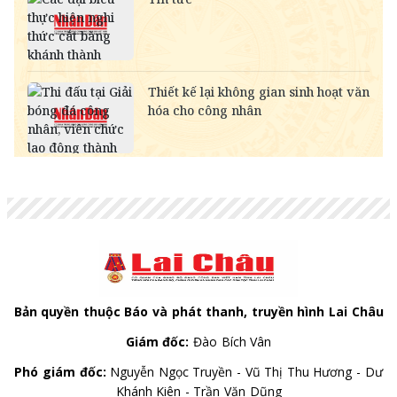
MYR
-
6,349.52
6,487.68
KWD
-
84,949.84
89,067.59
CAD
18,244.67
18,428.96
19,019.23
CHF
31,643.07
31,962.69
32,986.44
INR
-
273.90
285.68
HKD
3,249.71
3,282.53
3,408.07
GBP
34,396.87
34,744.32
35,857.16
AUD
17,998.42
18,180.23
18,762.53
Bản quyền thuộc Báo và phát thanh, truyền hình Lai Châu
Giám đốc:
Đào Bích Vân
Phó giám đốc:
Nguyễn Ngọc Truyền - Vũ Thị Thu Hương - Dư
Khánh Kiên - Trần Văn Dũng