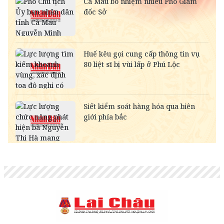
SAR
-
6,944.19
7,243.07
RUB
-
307.79
340.71
NOK
-
2,696.08
2,810.41
MYR
-
6,349.52
6,487.68
KWD
-
84,949.84
89,067.59
CAD
18,244.67
18,428.96
19,019.23
CHF
31,643.07
31,962.69
32,986.44
INR
-
273.90
285.68
HKD
3,249.71
3,282.53
3,408.07
GBP
34,396.87
34,744.32
35,857.16
AUD
17,998.42
18,180.23
18,762.53