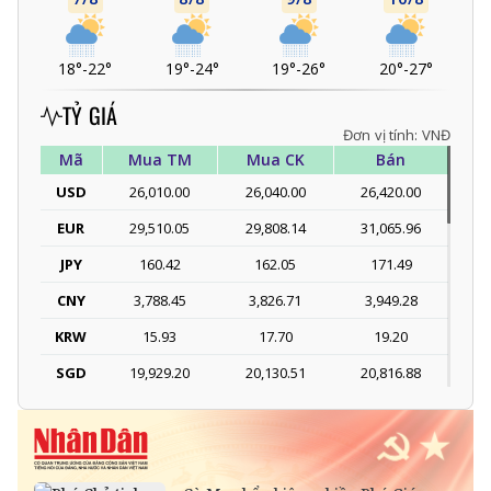
18°
-
22°
19°
-
24°
19°
-
26°
20°
-
27°
TỶ GIÁ
Đơn vị tính: VNĐ
Mã
Mua TM
Mua CK
Bán
USD
26,010.00
26,040.00
26,420.00
EUR
29,510.05
29,808.14
31,065.96
JPY
160.42
162.05
171.49
CNY
3,788.45
3,826.71
3,949.28
KRW
15.93
17.70
19.20
SGD
19,929.20
20,130.51
20,816.88
DKK
-
3,977.16
4,129.26
THB
699.53
777.26
810.22
SEK
-
2,709.10
2,823.98