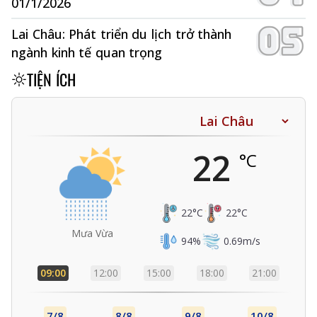
01/1/2026
Lai Châu: Phát triển du lịch trở thành
ngành kinh tế quan trọng
TIỆN ÍCH
22
°C
22
°C
22
°C
Mưa Vừa
94
%
0.69
m/s
09:00
12:00
15:00
18:00
21:00
7/8
8/8
9/8
10/8