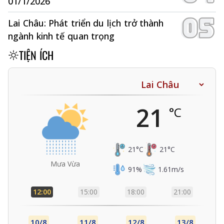
01/1/2026
Lai Châu: Phát triển du lịch trở thành
ngành kinh tế quan trọng
TIỆN ÍCH
21
°C
21
°C
21
°C
Mưa Vừa
91
%
1.61
m/s
12:00
15:00
18:00
21:00
10/8
11/8
12/8
13/8