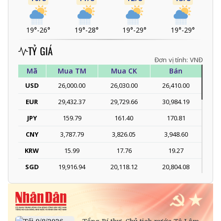
19°
-
26°
19°
-
28°
19°
-
29°
19°
-
29°
TỶ GIÁ
Đơn vị tính: VNĐ
Mã
Mua TM
Mua CK
Bán
USD
26,000.00
26,030.00
26,410.00
EUR
29,432.37
29,729.66
30,984.19
JPY
159.79
161.40
170.81
CNY
3,787.79
3,826.05
3,948.60
KRW
15.99
17.76
19.27
SGD
19,916.94
20,118.12
20,804.08
DKK
-
3,966.64
4,118.33
THB
698.84
776.49
809.42
SEK
-
2,702.79
2,817.41