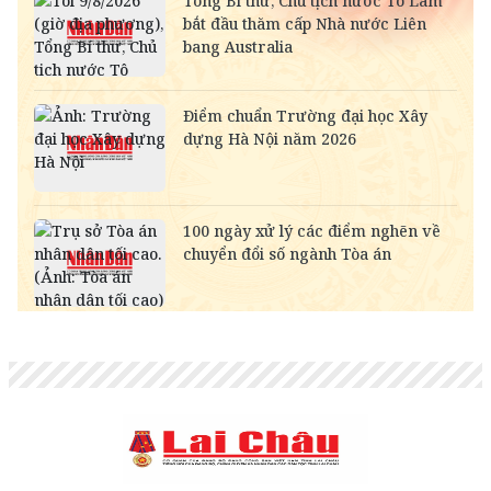
SAR
-
6,945.42
7,244.36
RUB
-
304.30
336.84
NOK
-
2,697.17
2,811.55
MYR
-
6,347.10
6,485.21
KWD
-
84,917.43
89,033.66
CAD
18,222.10
18,406.17
18,995.72
CHF
31,486.79
31,804.84
32,823.55
INR
-
273.68
285.45
HKD
3,247.93
3,280.74
3,406.20
GBP
34,353.09
34,700.09
35,811.54
AUD
17,968.56
18,150.06
18,731.41