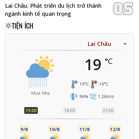
Lai Châu: Phát triển du lịch trở thành
ngành kinh tế quan trọng
TIỆN ÍCH
19
°C
19
°C
19
°C
Mưa Nhẹ
96
%
1.26
m/s
15:00
18:00
21:00
9/8
10/8
11/8
12/8