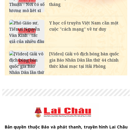
RUB
-
304.30
336.84
NOK
-
2,697.17
2,811.55
MYR
-
6,347.10
6,485.21
KWD
-
84,917.43
89,033.66
CAD
18,222.10
18,406.17
18,995.72
CHF
31,486.79
31,804.84
32,823.55
INR
-
273.68
285.45
HKD
3,247.93
3,280.74
3,406.20
GBP
34,353.09
34,700.09
35,811.54
AUD
17,968.56
18,150.06
18,731.41
Bản quyền thuộc Báo và phát thanh, truyền hình Lai Châu