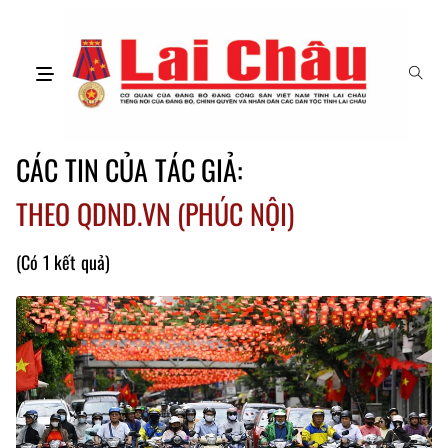
CÁC TIN CỦA TÁC GIẢ:
THEO QDND.VN (PHÚC NỘI)
(Có 1 kết quả)