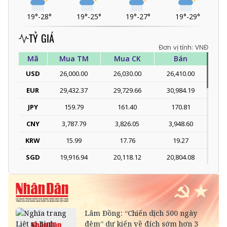
19°
-
28°
19°
-
25°
19°
-
27°
19°
-
29°
TỶ GIÁ
Đơn vị tính: VNĐ
Mã
Mua TM
Mua CK
Bán
USD
26,000.00
26,030.00
26,410.00
EUR
29,432.37
29,729.66
30,984.19
JPY
159.79
161.40
170.81
CNY
3,787.79
3,826.05
3,948.60
KRW
15.99
17.76
19.27
SGD
19,916.94
20,118.12
20,804.08
DKK
-
3,966.64
4,118.33
THB
698.84
776.49
809.42
SEK
-
2,702.79
2,817.41
SAR
-
6,945.42
7,244.36