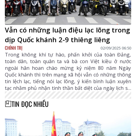
Vẫn có những luận điệu lạc lõng trong
dịp Quốc khánh 2-9 thiêng liêng
CHÍNH TRỊ
02/09/2025 06:50
Trong không khí tự hào, phấn khởi của toàn Đảng,
toàn dân, toàn quân ta và bà con Việt kiều ở nước
ngoài hân hoan chào mừng kỷ niệm 80 năm Ngày
Quốc khánh thì trên mạng xã hội vẫn có những thông
tin lệch lạc, tiếng nói lạc lõng, ý kiến bình luận xuyên
tạc nhằm phủ nhận tinh thần bất diệt của ngày lịch sử
trọng đại và giá trị văn hóa tốt đẹp của ngày Tết Độc
lập ở Việt Nam.
TIN ĐỌC NHIỀU