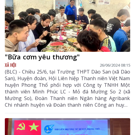
"Bữa cơm yêu thương"
XÃ HỘI
26/06/2024 08:15
(BLC) - Chiều 25/6, tại Trường THPT Dào San (xã Dào
San), Huyện đoàn, Hội Liên hiệp Thanh niên Việt Nam
huyện Phong Thổ phối hợp với Công ty TNHH Một
thành viên Minh Phúc LC - Mỏ đá Mường So 2 (xã
Mường So), Đoàn Thanh niên Ngân hàng Agribank
Chi nhánh huyện và Đoàn thanh niên Công an huyện
tổ chức chương trình "Bữa cơm yêu thương" - Tiếp sức
mùa thi năm 2024.