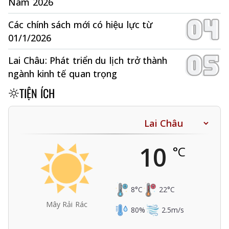
Nam 2026
Các chính sách mới có hiệu lực từ
01/1/2026
Lai Châu: Phát triển du lịch trở thành
ngành kinh tế quan trọng
TIỆN ÍCH
10
°C
8
°C
22
°C
Mây Rải Rác
80
%
2.5
m/s