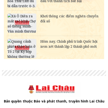
RUB
-
307.50
340.39
NOK
-
2,698.58
2,813.01
MYR
-
6,359.21
6,497.57
KWD
-
85,024.10
89,145.24
CAD
18,203.66
18,387.54
18,976.43
CHF
31,660.01
31,979.81
33,004.03
INR
-
273.85
285.64
HKD
3,255.00
3,287.88
3,413.61
GBP
34,428.89
34,776.66
35,890.45
AUD
18,031.01
18,213.14
18,796.46
Bản quyền thuộc Báo và phát thanh, truyền hình Lai Châu