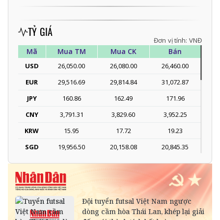
TỶ GIÁ
Đơn vị tính: VNĐ
Mã
Mua TM
Mua CK
Bán
USD
26,050.00
26,080.00
26,460.00
EUR
29,516.69
29,814.84
31,072.87
JPY
160.86
162.49
171.96
CNY
3,791.31
3,829.60
3,952.25
KRW
15.95
17.72
19.23
SGD
19,956.50
20,158.08
20,845.35
DKK
-
3,978.07
4,130.19
THB
697.43
774.93
807.78
SEK
-
2,703.17
2,817.79
SAR
-
6,954.79
7,254.11