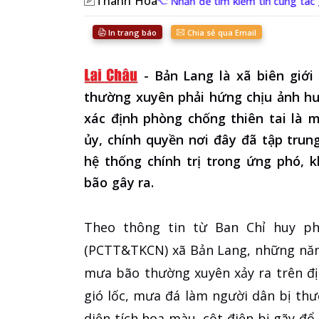
Thanh Hoa
Nhấn để tìm kiếm tin cùng tác 
In trang báo
Chia sẻ qua Email
-
Bản Lang là xã biên giới
thường xuyên phải hứng chịu ảnh hư
xác định phòng chống thiên tai là 
ủy, chính quyền nơi đây đã tập trun
hệ thống chính trị trong ứng phó,
bão gây ra.
Theo thông tin từ Ban Chỉ huy ph
(PCTT&TKCN) xã Bản Lang, những năm 
mưa bão thường xuyên xảy ra trên đị
gió lốc, mưa đá làm người dân bị thư
diện tích hoa màu, cột điện bị gãy đổ, 