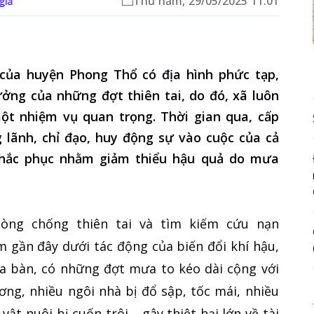
Thứ năm, 29/05/2025 11:01
giả
 của huyện Phong Thổ có địa hình phức tạp,
ởng của những đợt thiên tai, do đó, xã luôn
một nhiệm vụ quan trọng. Thời gian qua, cấp
g lãnh, chỉ đạo, huy động sự vào cuộc của cả
 khắc phục nhằm giảm thiểu hậu quả do mưa
òng chống thiên tai và tìm kiếm cứu nạn
gần đây dưới tác động của biến đổi khí hậu,
a bàn, có những đợt mưa to kéo dài cộng với
ơng, nhiều ngôi nhà bị đổ sập, tốc mái, nhiều
vật nuôi bị cuốn trôi… gây thiệt hại lớn về tài