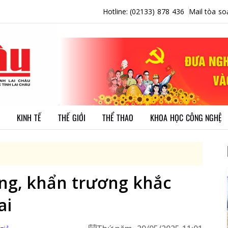
Hotline: (02133) 878 436
Mail tòa so
KINH TẾ
THẾ GIỚI
THỂ THAO
KHOA HỌC CÔNG NGHỆ
ng, khẩn trương khắc
ai