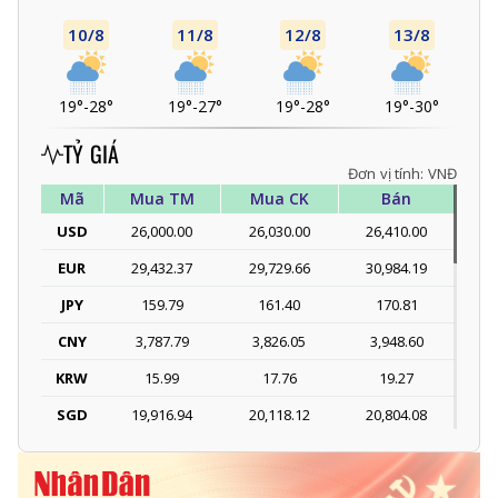
10/8
11/8
12/8
13/8
19°
-
28°
19°
-
27°
19°
-
28°
19°
-
30°
TỶ GIÁ
Đơn vị tính: VNĐ
Mã
Mua TM
Mua CK
Bán
USD
26,000.00
26,030.00
26,410.00
EUR
29,432.37
29,729.66
30,984.19
JPY
159.79
161.40
170.81
CNY
3,787.79
3,826.05
3,948.60
KRW
15.99
17.76
19.27
SGD
19,916.94
20,118.12
20,804.08
DKK
-
3,966.64
4,118.33
THB
698.84
776.49
809.42