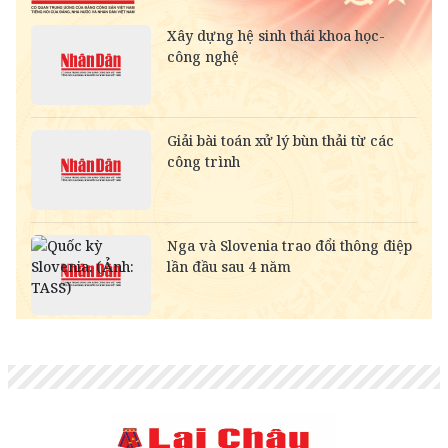
SEK
-
2,702.79
2,817.41
SAR
-
6,945.42
7,244.36
RUB
-
304.30
336.84
NOK
-
2,697.17
2,811.55
MYR
-
6,347.10
6,485.21
KWD
-
84,917.43
89,033.66
CAD
18,222.10
18,406.17
18,995.72
CHF
31,486.79
31,804.84
32,823.55
INR
-
273.68
285.45
HKD
3,247.93
3,280.74
3,406.20
GBP
34,353.09
34,700.09
35,811.54
AUD
17,968.56
18,150.06
18,731.41