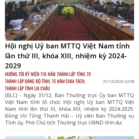
Hội nghị Uỷ ban MTTQ Việt Nam tỉnh
lần thứ III, khóa XIII, nhiệm kỳ 2024-
2029
HƯỚNG TỚI KỶ NIỆM 110 NĂM THÀNH LẬP TỈNH, 70
THÀNH LẬP ĐẢNG BỘ TỈNH, 15 NĂM CHIA TÁCH,
31/12/2024 22:08
THÀNH LẬP TỈNH LAI CHÂU
(BLC) - Ngày 31/12, Ban Thường trực Ủy ban MTTQ
Việt Nam tỉnh tổ chức Hội nghị Uỷ ban MTTQ Việt
Nam tỉnh lần thứ III, khóa XIII, nhiệm kỳ 2024-2029.
Đồng chí Tống Thanh Hải – Uỷ viên Ban Thường vụ
Tỉnh ủy, Phó Chủ tịch Thường trực UBND tỉnh dự.