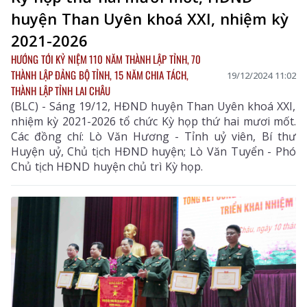
huyện Than Uyên khoá XXI, nhiệm kỳ
2021-2026
HƯỚNG TỚI KỶ NIỆM 110 NĂM THÀNH LẬP TỈNH, 70
THÀNH LẬP ĐẢNG BỘ TỈNH, 15 NĂM CHIA TÁCH,
19/12/2024 11:02
THÀNH LẬP TỈNH LAI CHÂU
(BLC) - Sáng 19/12, HĐND huyện Than Uyên khoá XXI,
nhiệm kỳ 2021-2026 tổ chức Kỳ họp thứ hai mươi mốt.
Các đồng chí: Lò Văn Hương - Tỉnh uỷ viên, Bí thư
Huyện uỷ, Chủ tịch HĐND huyện; Lò Văn Tuyển - Phó
Chủ tịch HĐND huyện chủ trì Kỳ họp.