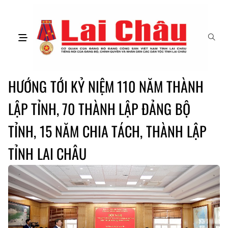
HƯỚNG TỚI KỶ NIỆM 110 NĂM THÀNH
LẬP TỈNH, 70 THÀNH LẬP ĐẢNG BỘ
TỈNH, 15 NĂM CHIA TÁCH, THÀNH LẬP
TỈNH LAI CHÂU