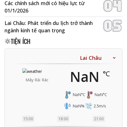
Các chính sách mới có hiệu lực từ
01/1/2026
Lai Châu: Phát triển du lịch trở thành
ngành kinh tế quan trọng
TIỆN ÍCH
NaN
°C
Mây Rải Rác
NaN
°C
NaN
°C
NaN
%
2.5
m/s
15:00
18:00
21:00