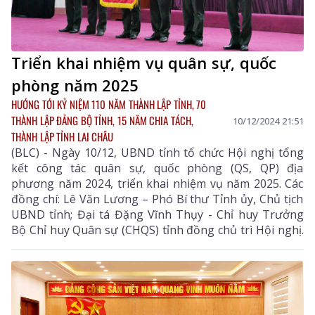
Triển khai nhiệm vụ quân sự, quốc
phòng năm 2025
HƯỚNG TỚI KỶ NIỆM 110 NĂM THÀNH LẬP TỈNH, 70
THÀNH LẬP ĐẢNG BỘ TỈNH, 15 NĂM CHIA TÁCH,
10/12/2024 21:51
THÀNH LẬP TỈNH LAI CHÂU
(BLC) - Ngày 10/12, UBND tỉnh tổ chức Hội nghị tổng
kết công tác quân sự, quốc phòng (QS, QP) địa
phương năm 2024, triển khai nhiệm vụ năm 2025. Các
đồng chí: Lê Văn Lương – Phó Bí thư Tỉnh ủy, Chủ tịch
UBND tỉnh; Đại tá Đặng Vĩnh Thụy - Chỉ huy Trưởng
Bộ Chỉ huy Quân sự (CHQS) tỉnh đồng chủ trì Hội nghị.