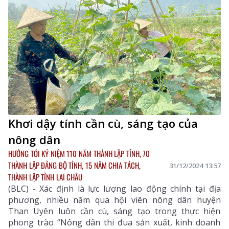
Khơi dậy tính cần cù, sáng tạo của
nông dân
HƯỚNG TỚI KỶ NIỆM 110 NĂM THÀNH LẬP TỈNH, 70
THÀNH LẬP ĐẢNG BỘ TỈNH, 15 NĂM CHIA TÁCH,
31/12/2024 13:57
THÀNH LẬP TỈNH LAI CHÂU
(BLC) - Xác định là lực lượng lao động chính tại địa
phương, nhiều năm qua hội viên nông dân huyện
Than Uyên luôn cần cù, sáng tạo trong thực hiện
phong trào “Nông dân thi đua sản xuất, kinh doanh