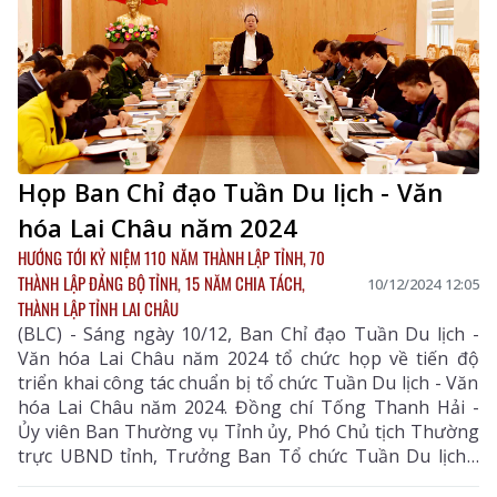
Họp Ban Chỉ đạo Tuần Du lịch - Văn
hóa Lai Châu năm 2024
HƯỚNG TỚI KỶ NIỆM 110 NĂM THÀNH LẬP TỈNH, 70
THÀNH LẬP ĐẢNG BỘ TỈNH, 15 NĂM CHIA TÁCH,
10/12/2024 12:05
THÀNH LẬP TỈNH LAI CHÂU
(BLC) - Sáng ngày 10/12, Ban Chỉ đạo Tuần Du lịch -
Văn hóa Lai Châu năm 2024 tổ chức họp về tiến độ
triển khai công tác chuẩn bị tổ chức Tuần Du lịch - Văn
hóa Lai Châu năm 2024. Đồng chí Tống Thanh Hải -
Ủy viên Ban Thường vụ Tỉnh ủy, Phó Chủ tịch Thường
trực UBND tỉnh, Trưởng Ban Tổ chức Tuần Du lịch -
Văn hóa Lai Châu năm 2024 chủ trì cuộc họp. Dự họp