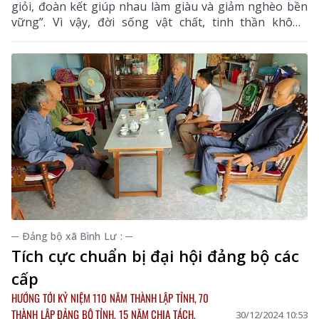
giỏi, đoàn kết giúp nhau làm giàu và giảm nghèo bền
vững”. Vì vậy, đời sống vật chất, tinh thần không
ngừng được cải thiện, góp phần xây dựng quê hương
Than Uyên ngày càng giàu, mạnh.
─ Ðảng bộ xã Bình Lư : ─
Tích cực chuẩn bị đại hội đảng bộ các
cấp
HƯỚNG TỚI KỶ NIỆM 110 NĂM THÀNH LẬP TỈNH, 70
THÀNH LẬP ĐẢNG BỘ TỈNH, 15 NĂM CHIA TÁCH,
30/12/2024 10:53