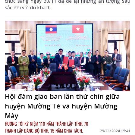
chức sáng ngày 30/11 đã để lại những ấn tượng sâu
sắc đối với du khách.
Hội đàm giao ban lần thứ chín giữa
huyện Mường Tè và huyện Mường
Mày
HƯỚNG TỚI KỶ NIỆM 110 NĂM THÀNH LẬP TỈNH, 70
THÀNH LẬP ĐẢNG BỘ TỈNH, 15 NĂM CHIA TÁCH,
29/11/2024 15:41