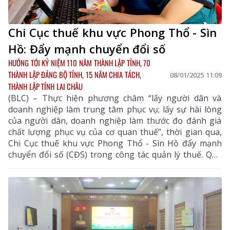
Chi Cục thuế khu vực Phong Thổ - Sìn
Hồ: Đẩy mạnh chuyển đổi số
HƯỚNG TỚI KỶ NIỆM 110 NĂM THÀNH LẬP TỈNH, 70
THÀNH LẬP ĐẢNG BỘ TỈNH, 15 NĂM CHIA TÁCH,
08/01/2025 11:09
THÀNH LẬP TỈNH LAI CHÂU
(BLC) – Thực hiện phương châm “lấy người dân và
doanh nghiệp làm trung tâm phục vụ; lấy sự hài lòng
của người dân, doanh nghiệp làm thước đo đánh giá
chất lượng phục vụ của cơ quan thuế”, thời gian qua,
Chi Cục thuế khu vực Phong Thổ - Sìn Hồ đẩy mạnh
chuyển đổi số (CĐS) trong công tác quản lý thuế. Qua
đó, tạo thuận lợi cho người nộp thuế, góp phần nâng
cao chất lượng, hiệu quả công tác quản lý thuế.