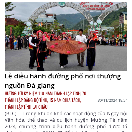
có các đồng chí thành viên Ban Tổ chức Tuần Du lịch -
Văn hóa Lai Châu năm 2024.
Lễ diễu hành đường phố nơi thượng
nguồn Đà giang
HƯỚNG TỚI KỶ NIỆM 110 NĂM THÀNH LẬP TỈNH, 70
THÀNH LẬP ĐẢNG BỘ TỈNH, 15 NĂM CHIA TÁCH,
30/11/2024 18:54
THÀNH LẬP TỈNH LAI CHÂU
(BLC) – Trong khuôn khổ các hoạt động của Ngày hội
Văn hóa, thể thao và du lịch huyện Mường Tè năm
2024, chương trình diễu hành đường phố được tổ