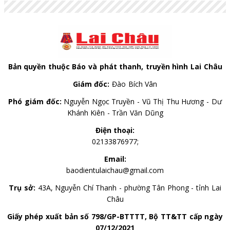
AUD
17,968.56
18,150.06
18,731.41
Bản quyền thuộc Báo và phát thanh, truyền hình Lai Châu
Giám đốc:
Đào Bích Vân
Phó giám đốc:
Nguyễn Ngọc Truyền - Vũ Thị Thu Hương - Dư
Khánh Kiên - Trần Văn Dũng
Điện thoại:
02133876977;
Email:
baodientulaichau@gmail.com
Trụ sở:
43A, Nguyễn Chí Thanh - phường Tân Phong - tỉnh Lai
Châu
Giấy phép xuất bản số 798/GP-BTTTT, Bộ TT&TT cấp ngày
07/12/2021