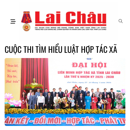
CUỘC THI TÌM HIỂU LUẬT HỢP TÁC XÃ