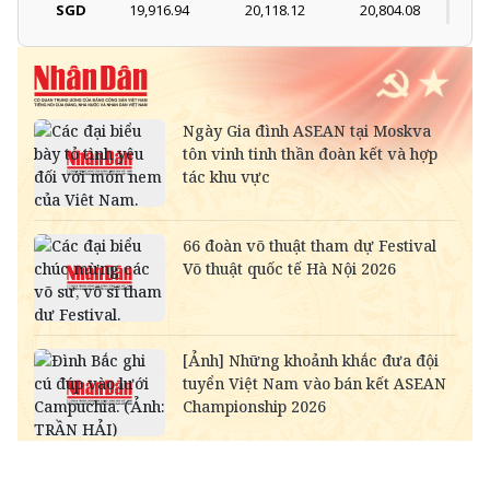
SGD
19,916.94
20,118.12
20,804.08
DKK
-
3,966.64
4,118.33
THB
698.84
776.49
809.42
SEK
-
2,702.79
2,817.41
SAR
-
6,945.42
7,244.36
RUB
-
304.30
336.84
NOK
-
2,697.17
2,811.55
MYR
-
6,347.10
6,485.21
KWD
-
84,917.43
89,033.66
CAD
18,222.10
18,406.17
18,995.72
CHF
31,486.79
31,804.84
32,823.55
INR
-
273.68
285.45
HKD
3,247.93
3,280.74
3,406.20
GBP
34,353.09
34,700.09
35,811.54