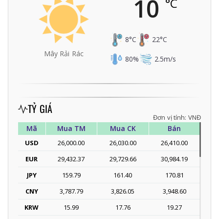
10
°C
8
°C
22
°C
Mây Rải Rác
80
%
2.5
m/s
TỶ GIÁ
Đơn vị tính: VNĐ
Mã
Mua TM
Mua CK
Bán
USD
26,000.00
26,030.00
26,410.00
EUR
29,432.37
29,729.66
30,984.19
JPY
159.79
161.40
170.81
CNY
3,787.79
3,826.05
3,948.60
KRW
15.99
17.76
19.27