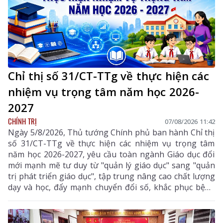
Chỉ thị số 31/CT-TTg về thực hiện các
nhiệm vụ trọng tâm năm học 2026-
2027
CHÍNH TRỊ
07/08/2026 11:42
Ngày 5/8/2026, Thủ tướng Chính phủ ban hành Chỉ thị
số 31/CT-TTg về thực hiện các nhiệm vụ trọng tâm
năm học 2026-2027, yêu cầu toàn ngành Giáo dục đổi
mới mạnh mẽ tư duy từ "quản lý giáo dục" sang "quản
trị phát triển giáo dục", tập trung nâng cao chất lượng
dạy và học, đẩy mạnh chuyển đổi số, khắc phục bệnh
thành tích, bảo đảm đủ giáo viên, trường lớp, cơ sở
vật chất và xây dựng môi trường giáo dục an toàn,
hiện đại, đáp ứng yêu cầu phát triển nguồn nhân lực