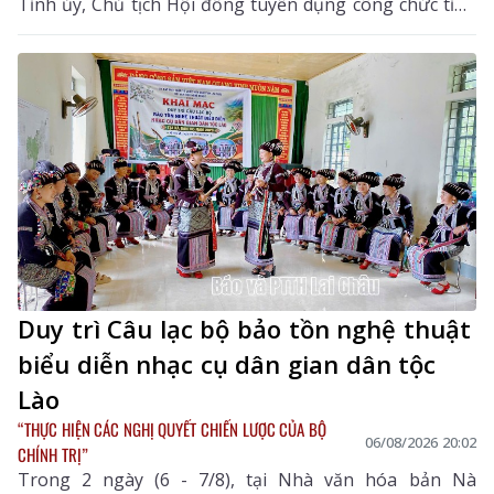
Tỉnh ủy, Chủ tịch Hội đồng tuyển dụng công chức tỉnh
cùng các thành viên hội đồng tuyển dụng, ban giám
sát, ban vấn đáp và thí sinh tham dự kỳ tuyển dụng.
Duy trì Câu lạc bộ bảo tồn nghệ thuật
biểu diễn nhạc cụ dân gian dân tộc
Lào
“THỰC HIỆN CÁC NGHỊ QUYẾT CHIẾN LƯỢC CỦA BỘ
06/08/2026 20:02
CHÍNH TRỊ”
Trong 2 ngày (6 - 7/8), tại Nhà văn hóa bản Nà