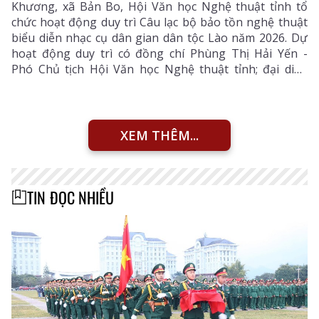
Khương, xã Bản Bo, Hội Văn học Nghệ thuật tỉnh tổ
chức hoạt động duy trì Câu lạc bộ bảo tồn nghệ thuật
biểu diễn nhạc cụ dân gian dân tộc Lào năm 2026. Dự
hoạt động duy trì có đồng chí Phùng Thị Hải Yến -
Phó Chủ tịch Hội Văn học Nghệ thuật tỉnh; đại diện
Phòng Văn hóa - Xã hội xã Bản Bo và 24 thành viên
câu lạc bộ.
XEM THÊM...
TIN ĐỌC NHIỀU