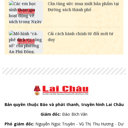
MYR
-
6,347.10
6,485.21
KWD
-
84,917.43
89,033.66
CAD
18,222.10
18,406.17
18,995.72
CHF
31,486.79
31,804.84
32,823.55
INR
-
273.68
285.45
HKD
3,247.93
3,280.74
3,406.20
GBP
34,353.09
34,700.09
35,811.54
AUD
17,968.56
18,150.06
18,731.41
Bản quyền thuộc Báo và phát thanh, truyền hình Lai Châu
Giám đốc:
Đào Bích Vân
Phó giám đốc:
Nguyễn Ngọc Truyền - Vũ Thị Thu Hương - Dư