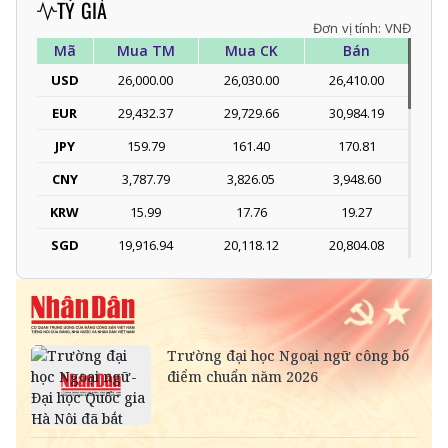
TỶ GIÁ
Đơn vị tính: VNĐ
Mã
Mua TM
Mua CK
Bán
USD
26,000.00
26,030.00
26,410.00
EUR
29,432.37
29,729.66
30,984.19
JPY
159.79
161.40
170.81
CNY
3,787.79
3,826.05
3,948.60
KRW
15.99
17.76
19.27
SGD
19,916.94
20,118.12
20,804.08
DKK
-
3,966.64
4,118.33
THB
698.84
776.49
809.42
SEK
-
2,702.79
2,817.41
SAR
-
6,945.42
7,244.36
RUB
-
304.30
336.84
NOK
-
2,697.17
2,811.55