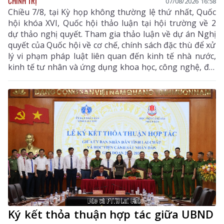
CHÍNH TRỊ
07/08/2026 16:58
Chiều 7/8, tại Kỳ họp không thường lệ thứ nhất, Quốc
hội khóa XVI, Quốc hội thảo luận tại hội trường về 2
dự thảo nghị quyết. Tham gia thảo luận về dự án Nghị
quyết của Quốc hội về cơ chế, chính sách đặc thù để xử
lý vi phạm pháp luật liên quan đến kinh tế nhà nước,
kinh tế tư nhân và ứng dụng khoa học, công nghệ, đổi
mới sáng tạo, chuyển đổi số, đại biểu Hoàng Quốc
Khánh - Tỉnh ủy viên, Phó Trưởng Đoàn chuyên trách
Đoàn ĐBQH tỉnh Lai Châu thống nhất với sự cần thiết
ban hành Nghị quyết như Tờ trình của Chính phủ, đại
biểu tập trung tham gia một số nội dung tại Điều 13
quy định về tổ chức thực hiện.
Ký kết thỏa thuận hợp tác giữa UBND