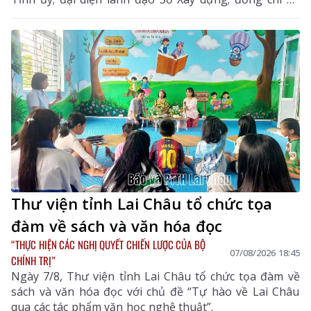
Văn Biên - Bí thư Đảng ủy, Chủ tịch HĐND xã Mường
Khoa.
Thư viện tỉnh Lai Châu tổ chức tọa
đàm về sách và văn hóa đọc
“THỰC HIỆN CÁC NGHỊ QUYẾT CHIẾN LƯỢC CỦA BỘ
07/08/2026 18:45
CHÍNH TRỊ”
Ngày 7/8, Thư viện tỉnh Lai Châu tổ chức tọa đàm về
sách và văn hóa đọc với chủ đề “Tự hào về Lai Châu
qua các tác phẩm văn học nghệ thuật”.