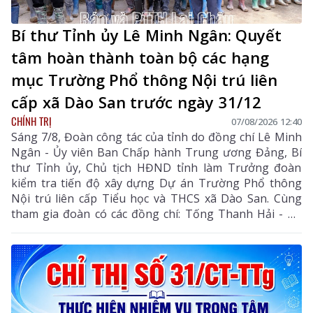
Bí thư Tỉnh ủy Lê Minh Ngân: Quyết
tâm hoàn thành toàn bộ các hạng
mục Trường Phổ thông Nội trú liên
cấp xã Dào San trước ngày 31/12
CHÍNH TRỊ
07/08/2026 12:40
Sáng 7/8, Đoàn công tác của tỉnh do đồng chí Lê Minh
Ngân - Ủy viên Ban Chấp hành Trung ương Đảng, Bí
thư Tỉnh ủy, Chủ tịch HĐND tỉnh làm Trưởng đoàn
kiểm tra tiến độ xây dựng Dự án Trường Phổ thông
Nội trú liên cấp Tiểu học và THCS xã Dào San. Cùng
tham gia đoàn có các đồng chí: Tống Thanh Hải - Uỷ
viên Ban Thường vụ Tỉnh ủy, Phó Chủ tịch Thường
trực UBND tỉnh; Lê Đức Dục - Ủy viên Ban Thường vụ,
Trưởng Ban Tuyên giáo và Dân vận Tỉnh ủy; lãnh đạo
một số sở, ngành liên quan và xã Dào San.