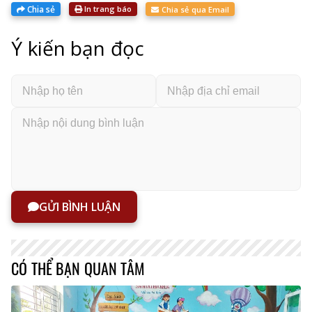
Chia sẻ
In trang báo
Chia sẻ qua Email
Ý kiến bạn đọc
GỬI BÌNH LUẬN
CÓ THỂ BẠN QUAN TÂM