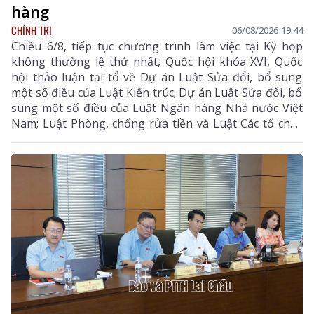
hàng
CHÍNH TRỊ
06/08/2026 19:44
Chiều 6/8, tiếp tục chương trình làm việc tại Kỳ họp
không thường lệ thứ nhất, Quốc hội khóa XVI, Quốc
hội thảo luận tại tổ về Dự án Luật Sửa đổi, bổ sung
một số điều của Luật Kiến trúc; Dự án Luật Sửa đổi, bổ
sung một số điều của Luật Ngân hàng Nhà nước Việt
Nam; Luật Phòng, chống rửa tiền và Luật Các tổ chức
tín dụng; Dự thảo Nghị quyết của Quốc hội về công tác
phòng, chống tội phạm và vi phạm pháp luật, công tác
của Viện kiểm sát nhân dân, Tòa án nhân dân và công
tác thi hành án. Đồng chí Sùng A Hồ - Phó Bí thư Tỉnh
ủy, Trưởng Đoàn ĐBQH tỉnh Lai Châu chủ trì phiên
thảo luận tại tổ.