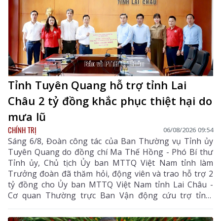
Tỉnh Tuyên Quang hỗ trợ tỉnh Lai
Châu 2 tỷ đồng khắc phục thiệt hại do
mưa lũ
CHÍNH TRỊ
06/08/2026 09:54
Sáng 6/8, Đoàn công tác của Ban Thường vụ Tỉnh ủy
Tuyên Quang do đồng chí Ma Thế Hồng - Phó Bí thư
Tỉnh ủy, Chủ tịch Ủy ban MTTQ Việt Nam tỉnh làm
Trưởng đoàn đã thăm hỏi, động viên và trao hỗ trợ 2
tỷ đồng cho Ủy ban MTTQ Việt Nam tỉnh Lai Châu -
Cơ quan Thường trực Ban Vận động cứu trợ tỉnh,
nhằm giúp nhân dân khắc phục hậu quả thiên tai, mưa
lũ, sạt lở đất, sớm ổn định cuộc sống.