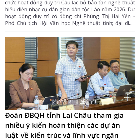
chức hoạt động duy trì Câu lạc bộ bảo tồn nghệ thuật
biểu diễn nhạc cụ dân gian dân tộc Lào năm 2026. Dự
hoạt động duy trì có đồng chí Phùng Thị Hải Yến -
Phó Chủ tịch Hội Văn học Nghệ thuật tỉnh; đại diện
Phòng Văn hóa - Xã hội xã Bản Bo và 24 thành viên
câu lạc bộ.
Đoàn ĐBQH tỉnh Lai Châu tham gia
nhiều ý kiến hoàn thiện các dự án
luật về kiến trúc và lĩnh vực ngân