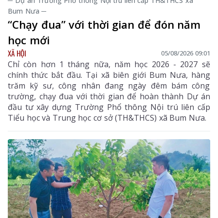
─ Dự án Trường Phổ thông Nội trú liên cấp TH&THCS xã
Bum Nưa ─
“Chạy đua” với thời gian để đón năm
học mới
XÃ HỘI
05/08/2026 09:01
Chỉ còn hơn 1 tháng nữa, năm học 2026 - 2027 sẽ
chính thức bắt đầu. Tại xã biên giới Bum Nưa, hàng
trăm kỹ sư, công nhân đang ngày đêm bám công
trường, chạy đua với thời gian để hoàn thành Dự án
đầu tư xây dựng Trường Phổ thông Nội trú liên cấp
Tiểu học và Trung học cơ sở (TH&THCS) xã Bum Nưa.