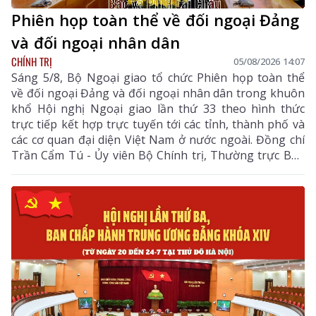
Phiên họp toàn thể về đối ngoại Đảng
và đối ngoại nhân dân
CHÍNH TRỊ
05/08/2026 14:07
Sáng 5/8, Bộ Ngoại giao tổ chức Phiên họp toàn thể
về đối ngoại Đảng và đối ngoại nhân dân trong khuôn
khổ Hội nghị Ngoại giao lần thứ 33 theo hình thức
trực tiếp kết hợp trực tuyến tới các tỉnh, thành phố và
các cơ quan đại diện Việt Nam ở nước ngoài. Đồng chí
Trần Cẩm Tú - Ủy viên Bộ Chính trị, Thường trực Ban
Bí thư dự và chỉ đạo Phiên họp. Dự còn có đồng chí Lê
Hoài Trung - Ủy viên Bộ Chính trị, Bí thư Đảng ủy, Bộ
trưởng Bộ Ngoại giao; lãnh đạo các ban, bộ, ngành
Trung ương.