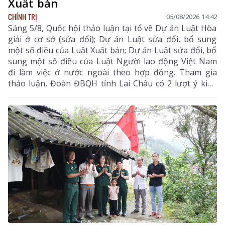
Xuất bản
CHÍNH TRỊ
05/08/2026 14:42
Sáng 5/8, Quốc hội thảo luận tại tổ về Dự án Luật Hòa
giải ở cơ sở (sửa đổi); Dự án Luật sửa đổi, bổ sung
một số điều của Luật Xuất bản; Dự án Luật sửa đổi, bổ
sung một số điều của Luật Người lao động Việt Nam
đi làm việc ở nước ngoài theo hợp đồng. Tham gia
thảo luận, Đoàn ĐBQH tỉnh Lai Châu có 2 lượt ý kiến
đối với Dự án Luật Hòa giải ở cơ sở (sửa đổi) và Dự án
Luật sửa đổi, bổ sung một số điều của Luật Xuất bản.