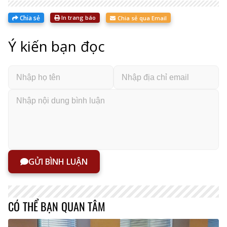
Chia sẻ
In trang báo
Chia sẻ qua Email
Ý kiến bạn đọc
GỬI BÌNH LUẬN
CÓ THỂ BẠN QUAN TÂM