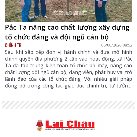
Pắc Ta nâng cao chất lượng xây dựng
tổ chức đảng và đội ngũ cán bộ
CHÍNH TRỊ
05/08/2026 08:52
Sau khi sắp xếp đơn vị hành chính và đưa mô hình
chính quyền địa phương 2 cấp vào hoạt động, xã Pắc
Ta đã tập trung kiện toàn tổ chức bộ máy, nâng cao
chất lượng đội ngũ cán bộ, đảng viên, phát huy vai trò
lãnh đạo của các tổ chức đảng. Với nhiều giải pháp
đồng bộ trong công tác giáo dục chính trị, tư tưởng,
phát triển đảng viên, đào tạo, bố trí cán bộ và tăng
cường chuyển đổi số trong công tác đảng, Đảng bộ xã
từng bước xây dựng hệ thống chính trị trong sạch,
vững mạnh, đáp ứng yêu cầu nhiệm vụ trong giai
đoạn mới.