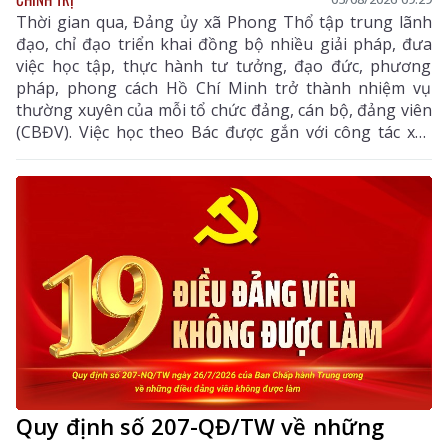
Thời gian qua, Đảng ủy xã Phong Thổ tập trung lãnh
đạo, chỉ đạo triển khai đồng bộ nhiều giải pháp, đưa
việc học tập, thực hành tư tưởng, đạo đức, phương
pháp, phong cách Hồ Chí Minh trở thành nhiệm vụ
thường xuyên của mỗi tổ chức đảng, cán bộ, đảng viên
(CBĐV). Việc học theo Bác được gắn với công tác xây
dựng Đảng, thực hiện nhiệm vụ chính trị và phục vụ
nhân dân, góp phần nâng cao năng lực lãnh đạo, sức
chiến đấu của tổ chức Đảng, thúc đẩy kinh tế - xã hội
địa phương phát triển.
Quy định số 207-QĐ/TW về những