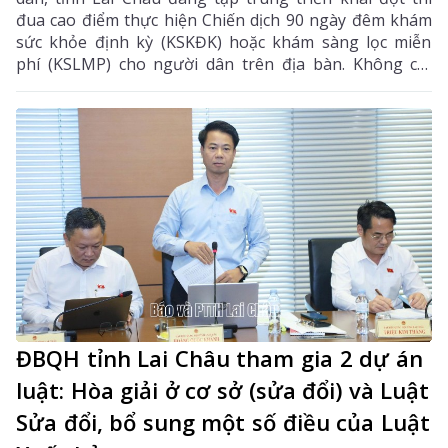
đua cao điểm thực hiện Chiến dịch 90 ngày đêm khám
sức khỏe định kỳ (KSKĐK) hoặc khám sàng lọc miễn
phí (KSLMP) cho người dân trên địa bàn. Không chỉ
góp phần phát hiện sớm bệnh tật, nâng cao chất
lượng chăm sóc sức khỏe (CSSK) ban đầu, chương
trình còn lan tỏa tinh thần trách nhiệm, y đức và sự
tận tâm của đội ngũ cán bộ y tế, hướng tới mục tiêu
mọi người dân đều được tiếp cận dịch vụ y tế công
bằng, chất lượng và nhân văn.
ĐBQH tỉnh Lai Châu tham gia 2 dự án
luật: Hòa giải ở cơ sở (sửa đổi) và Luật
Sửa đổi, bổ sung một số điều của Luật