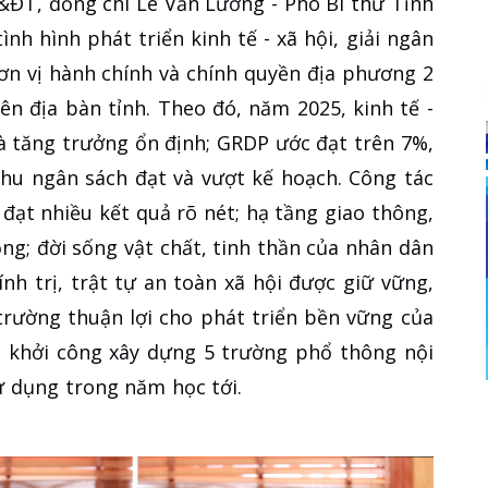
&ĐT, đồng chí Lê Văn Lương - Phó Bí thư Tỉnh
nh hình phát triển kinh tế - xã hội, giải ngân
ơn vị hành chính và chính quyền địa phương 2
ên địa bàn tỉnh. Theo đó, năm 2025, kinh tế -
 đà tăng trưởng ổn định; GRDP ước đạt trên 7%,
 thu ngân sách đạt và vượt kế hoạch. Công tác
ạt nhiều kết quả rõ nét; hạ tầng giao thông,
ng; đời sống vật chất, tinh thần của nhân dân
nh trị, trật tự an toàn xã hội được giữ vững,
trường thuận lợi cho phát triển bền vững của
h khởi công xây dựng 5 trường phổ thông nội
ử dụng trong năm học tới.