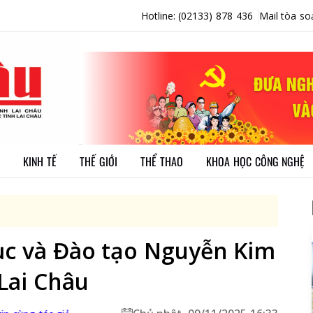
Hotline: (02133) 878 436
Mail tòa so
KINH TẾ
THẾ GIỚI
THỂ THAO
KHOA HỌC CÔNG NGHỆ
ục và Đào tạo Nguyễn Kim
 Lai Châu