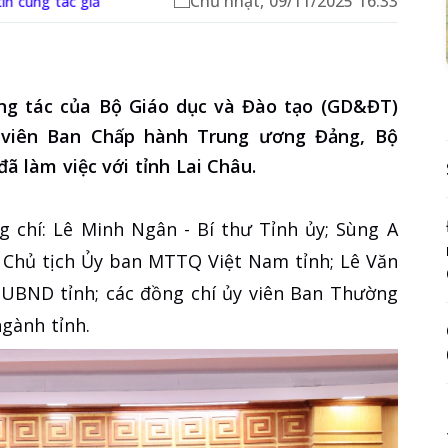
Chủ nhật, 09/11/2025 16:33
in cùng tác giả
ông tác của Bộ Giáo dục và Đào tạo (GD&ĐT)
 viên Ban Chấp hành Trung ương Đảng, Bộ
 làm việc với tỉnh Lai Châu.
g chí: Lê Minh Ngân - Bí thư Tỉnh ủy; Sùng A
, Chủ tịch Ủy ban MTTQ Việt Nam tỉnh; Lê Văn
h UBND tỉnh; các đồng chí ủy viên Ban Thường
ngành tỉnh.