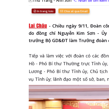
Thu Trang - Anh Sơn
Nhấn để tìm kiếm t
In trang báo
Chia sẻ qua Email
-
Chiều ngày 9/11, Đoàn c
do đồng chí Nguyễn Kim Sơn - Ủy
trưởng Bộ GD&ĐT làm Trưởng đoàn đã
Tiếp và làm việc với đoàn có các đồn
Hồ - Phó Bí thư Thường trực Tỉnh ủy
Lương - Phó Bí thư Tỉnh ủy, Chủ tịc
vụ Tỉnh ủy; lãnh đạo một số sở, ban, 