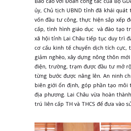
Báo cáo với Đoàn công tác của Bộ GD
ủy, Chủ tịch UBND tỉnh đã khái quát tì
vốn đầu tư công, thực hiện sắp xếp đ
cấp, tình hình giáo dục và đào tạo tr
xã hội tỉnh Lai Châu tiếp tục duy trì
cơ cấu kinh tế chuyển dịch tích cực,
giảm nghèo, xây dựng nông thôn mới đ
điện, trường, trạm được đầu tư mở rộ
từng bước được nâng lên. An ninh chí
biên giới ổn định, góp phần tạo môi 
địa phương. Lai Châu vừa hoàn thàn
trú liên cấp TH và THCS để đưa vào s