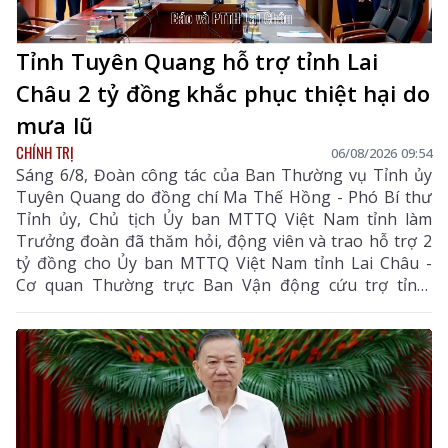
Tỉnh Tuyên Quang hỗ trợ tỉnh Lai
Châu 2 tỷ đồng khắc phục thiệt hại do
mưa lũ
CHÍNH TRỊ
06/08/2026 09:54
Sáng 6/8, Đoàn công tác của Ban Thường vụ Tỉnh ủy
Tuyên Quang do đồng chí Ma Thế Hồng - Phó Bí thư
Tỉnh ủy, Chủ tịch Ủy ban MTTQ Việt Nam tỉnh làm
Trưởng đoàn đã thăm hỏi, động viên và trao hỗ trợ 2
tỷ đồng cho Ủy ban MTTQ Việt Nam tỉnh Lai Châu -
Cơ quan Thường trực Ban Vận động cứu trợ tỉnh,
nhằm giúp nhân dân khắc phục hậu quả thiên tai, mưa
lũ, sạt lở đất, sớm ổn định cuộc sống.