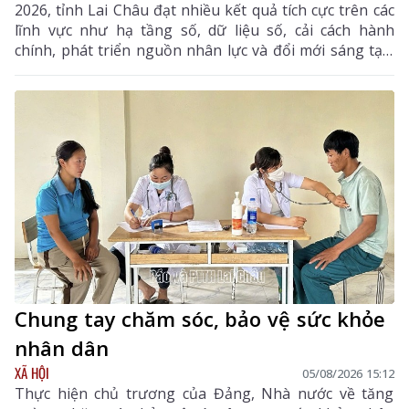
2026, tỉnh Lai Châu đạt nhiều kết quả tích cực trên các
lĩnh vực như hạ tầng số, dữ liệu số, cải cách hành
chính, phát triển nguồn nhân lực và đổi mới sáng tạo.
Trong 6 tháng cuối năm, tỉnh tiếp tục tập trung thực
hiện các nhiệm vụ trọng tâm, tạo chuyển biến mạnh
mẽ trong phát triển khoa học, công nghệ, đổi mới
sáng tạo và chuyển đổi số.
Chung tay chăm sóc, bảo vệ sức khỏe
nhân dân
XÃ HỘI
05/08/2026 15:12
Thực hiện chủ trương của Đảng, Nhà nước về tăng