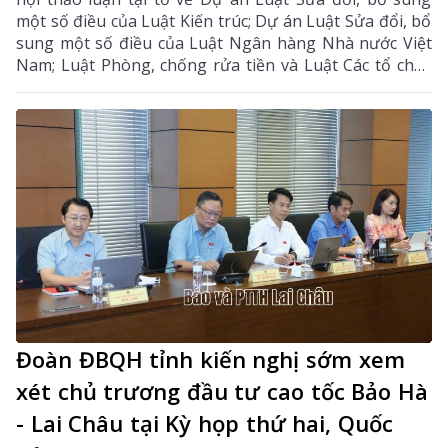
một số điều của Luật Kiến trúc; Dự án Luật Sửa đổi, bổ
sung một số điều của Luật Ngân hàng Nhà nước Việt
Nam; Luật Phòng, chống rửa tiền và Luật Các tổ chức
tín dụng; Dự thảo Nghị quyết của Quốc hội về công tác
phòng, chống tội phạm và vi phạm pháp luật, công tác
của Viện kiểm sát nhân dân, Tòa án nhân dân và công
tác thi hành án. Đồng chí Sùng A Hồ - Phó Bí thư Tỉnh
ủy, Trưởng Đoàn ĐBQH tỉnh Lai Châu chủ trì phiên
thảo luận tại tổ.
Đoàn ĐBQH tỉnh kiến nghị sớm xem
xét chủ trương đầu tư cao tốc Bảo Hà
- Lai Châu tại Kỳ họp thứ hai, Quốc