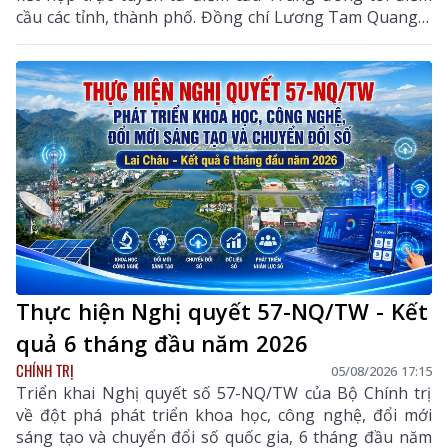
cầu các tỉnh, thành phố. Đồng chí Lương Tam Quang –
Uỷ viên Bộ Chính trị, Bộ trưởng Bộ Công an, Phó
Trưởng ban Thường trực Ban Chỉ đạo Trung ương
thực hiện Nghị quyết số 57-NQ/TW của Bộ Chính trị
dự và chỉ đạo phiên họp. Dự phiên họp còn có đồng
chí Lê Hoài Trung - Ủy viên Bộ Chính trị, Bí thư Đảng
ủy, Bộ trưởng Bộ Ngoại giao; đại diện lãnh đạo các
ban, bộ, ngành Trung ương.
Thực hiện Nghị quyết 57-NQ/TW - Kết
quả 6 tháng đầu năm 2026
CHÍNH TRỊ
05/08/2026 17:15
Triển khai Nghị quyết số 57-NQ/TW của Bộ Chính trị
về đột phá phát triển khoa học, công nghệ, đổi mới
sáng tạo và chuyển đổi số quốc gia, 6 tháng đầu năm