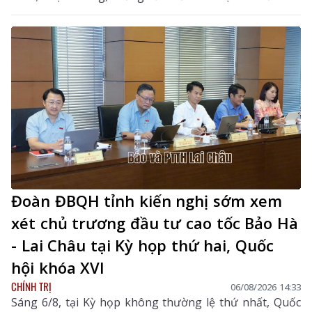
tín dụng; Dự thảo Nghị quyết của Quốc hội về công tác
phòng, chống tội phạm và vi phạm pháp luật, công tác
của Viện kiểm sát nhân dân, Tòa án nhân dân và công
tác thi hành án. Đồng chí Sùng A Hồ - Phó Bí thư Tỉnh
ủy, Trưởng Đoàn ĐBQH tỉnh Lai Châu chủ trì phiên
thảo luận tại tổ.
Đoàn ĐBQH tỉnh kiến nghị sớm xem
xét chủ trương đầu tư cao tốc Bảo Hà
- Lai Châu tại Kỳ họp thứ hai, Quốc
hội khóa XVI
CHÍNH TRỊ
06/08/2026 14:33
Sáng 6/8, tại Kỳ họp không thường lệ thứ nhất, Quốc