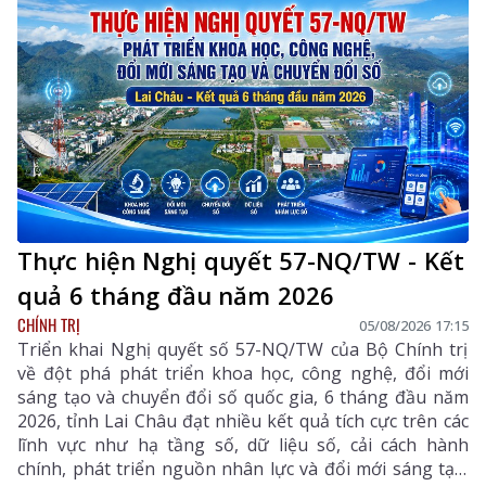
thực hiện Nghị quyết số 57-NQ/TW của Bộ Chính trị
dự và chỉ đạo phiên họp. Dự phiên họp còn có đồng
chí Lê Hoài Trung - Ủy viên Bộ Chính trị, Bí thư Đảng
ủy, Bộ trưởng Bộ Ngoại giao; đại diện lãnh đạo các
ban, bộ, ngành Trung ương.
Thực hiện Nghị quyết 57-NQ/TW - Kết
quả 6 tháng đầu năm 2026
CHÍNH TRỊ
05/08/2026 17:15
Triển khai Nghị quyết số 57-NQ/TW của Bộ Chính trị
về đột phá phát triển khoa học, công nghệ, đổi mới
sáng tạo và chuyển đổi số quốc gia, 6 tháng đầu năm
2026, tỉnh Lai Châu đạt nhiều kết quả tích cực trên các
lĩnh vực như hạ tầng số, dữ liệu số, cải cách hành
chính, phát triển nguồn nhân lực và đổi mới sáng tạo.