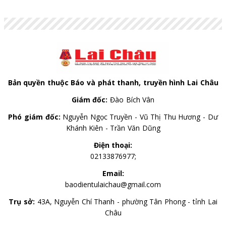
Trong 6 tháng cuối năm, tỉnh tiếp tục tập trung thực
hiện các nhiệm vụ trọng tâm, tạo chuyển biến mạnh
mẽ trong phát triển khoa học, công nghệ, đổi mới
sáng tạo và chuyển đổi số.
Bản quyền thuộc Báo và phát thanh, truyền hình Lai Châu
Giám đốc:
Đào Bích Vân
Phó giám đốc:
Nguyễn Ngọc Truyền - Vũ Thị Thu Hương - Dư
Khánh Kiên - Trần Văn Dũng
Điện thoại:
02133876977;
Email:
baodientulaichau@gmail.com
Trụ sở:
43A, Nguyễn Chí Thanh - phường Tân Phong - tỉnh Lai
Châu