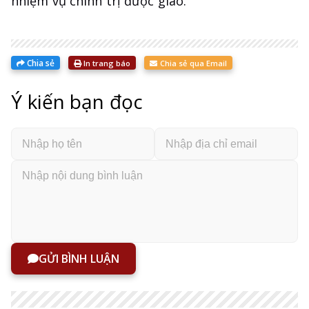
nhiệm vụ chính trị được giao.
Chia sẻ
In trang báo
Chia sẻ qua Email
Ý kiến bạn đọc
GỬI BÌNH LUẬN