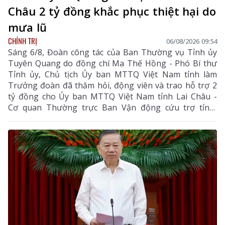
Châu 2 tỷ đồng khắc phục thiệt hại do
mưa lũ
CHÍNH TRỊ
06/08/2026 09:54
Sáng 6/8, Đoàn công tác của Ban Thường vụ Tỉnh ủy
Tuyên Quang do đồng chí Ma Thế Hồng - Phó Bí thư
Tỉnh ủy, Chủ tịch Ủy ban MTTQ Việt Nam tỉnh làm
Trưởng đoàn đã thăm hỏi, động viên và trao hỗ trợ 2
tỷ đồng cho Ủy ban MTTQ Việt Nam tỉnh Lai Châu -
Cơ quan Thường trực Ban Vận động cứu trợ tỉnh,
nhằm giúp nhân dân khắc phục hậu quả thiên tai, mưa
lũ, sạt lở đất, sớm ổn định cuộc sống.