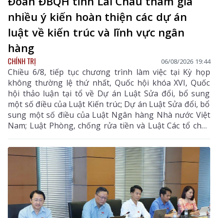
Đoàn ĐBQH tỉnh Lai Châu tham gia
nhiều ý kiến hoàn thiện các dự án
luật về kiến trúc và lĩnh vực ngân
hàng
CHÍNH TRỊ
06/08/2026 19:44
Chiều 6/8, tiếp tục chương trình làm việc tại Kỳ họp
không thường lệ thứ nhất, Quốc hội khóa XVI, Quốc
hội thảo luận tại tổ về Dự án Luật Sửa đổi, bổ sung
một số điều của Luật Kiến trúc; Dự án Luật Sửa đổi, bổ
sung một số điều của Luật Ngân hàng Nhà nước Việt
Nam; Luật Phòng, chống rửa tiền và Luật Các tổ chức
tín dụng; Dự thảo Nghị quyết của Quốc hội về công tác
phòng, chống tội phạm và vi phạm pháp luật, công tác
của Viện kiểm sát nhân dân, Tòa án nhân dân và công
tác thi hành án. Đồng chí Sùng A Hồ - Phó Bí thư Tỉnh
ủy, Trưởng Đoàn ĐBQH tỉnh Lai Châu chủ trì phiên
thảo luận tại tổ.