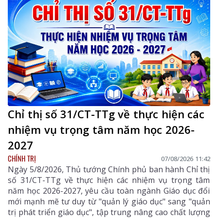
Trưởng Ban Tuyên giáo và Dân vận Tỉnh ủy; lãnh đạo
một số sở, ngành liên quan và xã Dào San.
Chỉ thị số 31/CT-TTg về thực hiện các
nhiệm vụ trọng tâm năm học 2026-
2027
CHÍNH TRỊ
07/08/2026 11:42
Ngày 5/8/2026, Thủ tướng Chính phủ ban hành Chỉ thị
số 31/CT-TTg về thực hiện các nhiệm vụ trọng tâm
năm học 2026-2027, yêu cầu toàn ngành Giáo dục đổi
mới mạnh mẽ tư duy từ "quản lý giáo dục" sang "quản
trị phát triển giáo dục", tập trung nâng cao chất lượng