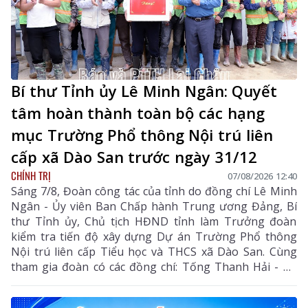
Bí thư Tỉnh ủy Lê Minh Ngân: Quyết
tâm hoàn thành toàn bộ các hạng
mục Trường Phổ thông Nội trú liên
cấp xã Dào San trước ngày 31/12
CHÍNH TRỊ
07/08/2026 12:40
Sáng 7/8, Đoàn công tác của tỉnh do đồng chí Lê Minh
Ngân - Ủy viên Ban Chấp hành Trung ương Đảng, Bí
thư Tỉnh ủy, Chủ tịch HĐND tỉnh làm Trưởng đoàn
kiểm tra tiến độ xây dựng Dự án Trường Phổ thông
Nội trú liên cấp Tiểu học và THCS xã Dào San. Cùng
tham gia đoàn có các đồng chí: Tống Thanh Hải - Uỷ
viên Ban Thường vụ Tỉnh ủy, Phó Chủ tịch Thường
trực UBND tỉnh; Lê Đức Dục - Ủy viên Ban Thường vụ,