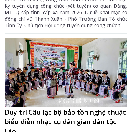
Kỳ tuyển dụng công chức (xét tuyển) cơ quan Đảng,
MTTQ cấp tỉnh, cấp xã năm 2026. Dự lễ khai mạc có
đồng chí Vũ Thanh Xuân - Phó Trưởng Ban Tổ chức
Tỉnh ủy, Chủ tịch Hội đồng tuyển dụng công chức tỉnh
cùng các thành viên hội đồng tuyển dụng, ban giám
sát, ban vấn đáp và thí sinh tham dự kỳ tuyển dụng.
Duy trì Câu lạc bộ bảo tồn nghệ thuật
biểu diễn nhạc cụ dân gian dân tộc
Lào