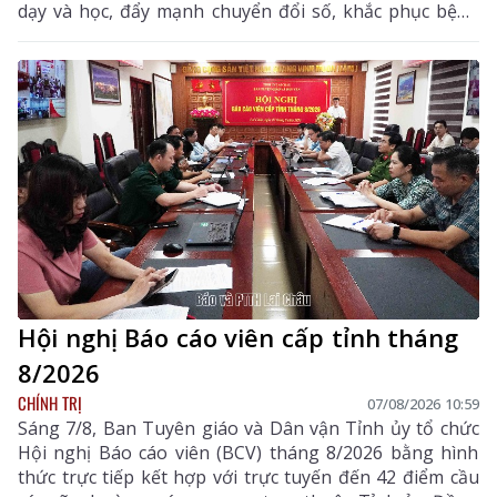
dạy và học, đẩy mạnh chuyển đổi số, khắc phục bệnh
thành tích, bảo đảm đủ giáo viên, trường lớp, cơ sở
vật chất và xây dựng môi trường giáo dục an toàn,
hiện đại, đáp ứng yêu cầu phát triển nguồn nhân lực
chất lượng cao.
Hội nghị Báo cáo viên cấp tỉnh tháng
8/2026
CHÍNH TRỊ
07/08/2026 10:59
Sáng 7/8, Ban Tuyên giáo và Dân vận Tỉnh ủy tổ chức
Hội nghị Báo cáo viên (BCV) tháng 8/2026 bằng hình
thức trực tiếp kết hợp với trực tuyến đến 42 điểm cầu