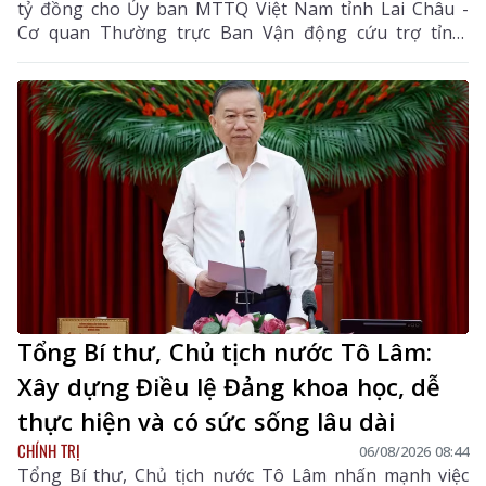
tỷ đồng cho Ủy ban MTTQ Việt Nam tỉnh Lai Châu -
Cơ quan Thường trực Ban Vận động cứu trợ tỉnh,
nhằm giúp nhân dân khắc phục hậu quả thiên tai, mưa
lũ, sạt lở đất, sớm ổn định cuộc sống.
Tổng Bí thư, Chủ tịch nước Tô Lâm:
Xây dựng Điều lệ Đảng khoa học, dễ
thực hiện và có sức sống lâu dài
CHÍNH TRỊ
06/08/2026 08:44
Tổng Bí thư, Chủ tịch nước Tô Lâm nhấn mạnh việc