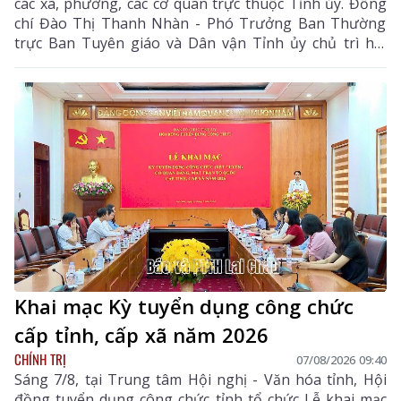
các xã, phường, các cơ quan trực thuộc Tỉnh ủy. Đồng
chí Đào Thị Thanh Nhàn - Phó Trưởng Ban Thường
trực Ban Tuyên giáo và Dân vận Tỉnh ủy chủ trì hội
nghị.
Khai mạc Kỳ tuyển dụng công chức
cấp tỉnh, cấp xã năm 2026
CHÍNH TRỊ
07/08/2026 09:40
Sáng 7/8, tại Trung tâm Hội nghị - Văn hóa tỉnh, Hội
đồng tuyển dụng công chức tỉnh tổ chức Lễ khai mạc