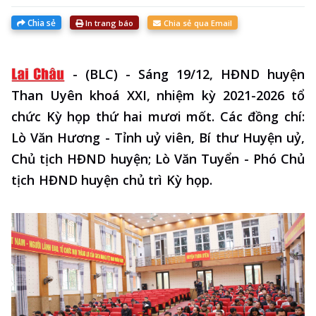
Chia sẻ
In trang báo
Chia sẻ qua Email
-
(BLC) - Sáng 19/12, HĐND huyện
Than Uyên khoá XXI, nhiệm kỳ 2021-2026 tổ
chức Kỳ họp thứ hai mươi mốt. Các đồng chí:
Lò Văn Hương - Tỉnh uỷ viên, Bí thư Huyện uỷ,
Chủ tịch HĐND huyện; Lò Văn Tuyển - Phó Chủ
tịch HĐND huyện chủ trì Kỳ họp.