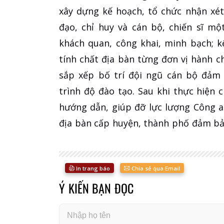
xây dựng kế hoạch, tổ chức nhận xét
đạo, chỉ huy và cán bộ, chiến sĩ mộ
khách quan, công khai, minh bạch; kế
tính chất địa bàn từng đơn vị hành 
sắp xếp bố trí đội ngũ cán bộ đảm 
trình độ đào tạo. Sau khi thực hiện 
hướng dẫn, giúp đỡ lực lượng Công a
địa bàn cấp huyện, thành phố đảm bảo
In trang báo
Chia sẻ qua Email
Ý KIẾN BẠN ĐỌC