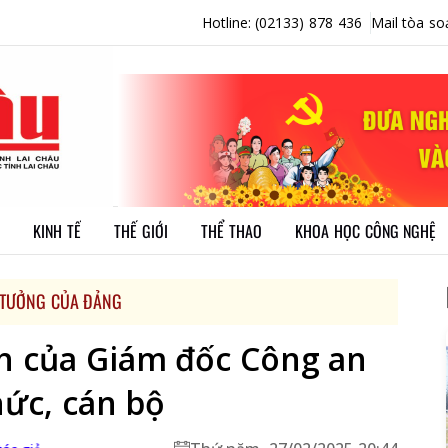
Hotline: (02133) 878 436
Mail tòa so
KINH TẾ
THẾ GIỚI
THỂ THAO
KHOA HỌC CÔNG NGHỆ
 TƯỞNG CỦA ĐẢNG
nh của Giám đốc Công an
hức, cán bộ