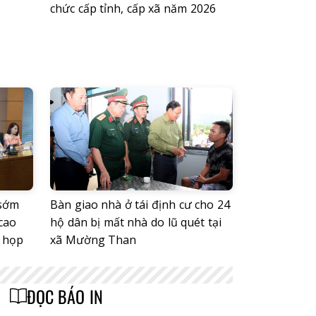
chức cấp tỉnh, cấp xã năm 2026
 sớm
Bàn giao nhà ở tái định cư cho 24
cao
hộ dân bị mất nhà do lũ quét tại
ỳ họp
xã Mường Than
ĐỌC BÁO IN