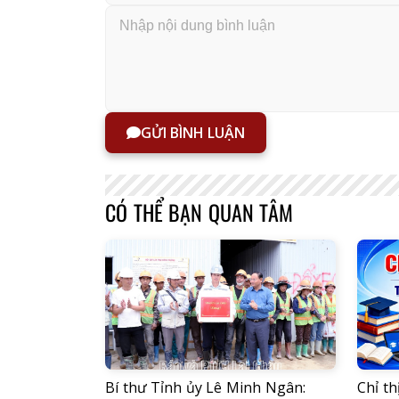
GỬI BÌNH LUẬN
CÓ THỂ BẠN QUAN TÂM
Bí thư Tỉnh ủy Lê Minh Ngân:
Chỉ th