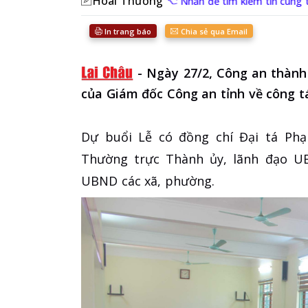
Hoài Thương
Nhấn để tìm kiếm tin cùng 
In trang báo
Chia sẻ qua Email
-
Ngày 27/2, Công an thành
của Giám đốc Công an tỉnh về công tá
Dự buổi Lễ có đồng chí Đại tá Ph
Thường trực Thành ủy, lãnh đạo U
UBND các xã, phường.