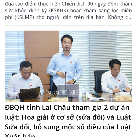
đua cao điểm thực hiện Chiến dịch 90 ngày đêm khám
sức khỏe định kỳ (KSKĐK) hoặc khám sàng lọc miễn
phí (KSLMP) cho người dân trên địa bàn. Không chỉ
góp phần phát hiện sớm bệnh tật, nâng cao chất
lượng chăm sóc sức khỏe (CSSK) ban đầu, chương
trình còn lan tỏa tinh thần trách nhiệm, y đức và sự
tận tâm của đội ngũ cán bộ y tế, hướng tới mục tiêu
mọi người dân đều được tiếp cận dịch vụ y tế công
bằng, chất lượng và nhân văn.
ĐBQH tỉnh Lai Châu tham gia 2 dự án
luật: Hòa giải ở cơ sở (sửa đổi) và Luật
Sửa đổi, bổ sung một số điều của Luật
Xuất bản