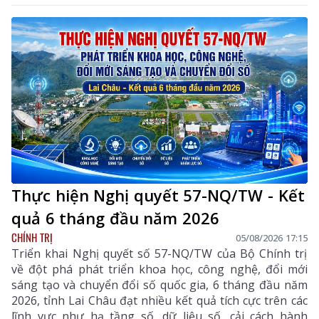
Uỷ viên Bộ Chính trị, Bộ trưởng Bộ Công an, Phó
Trưởng ban Thường trực Ban Chỉ đạo Trung ương
thực hiện Nghị quyết số 57-NQ/TW của Bộ Chính trị
dự và chỉ đạo phiên họp. Dự phiên họp còn có đồng
chí Lê Hoài Trung - Ủy viên Bộ Chính trị, Bí thư Đảng
ủy, Bộ trưởng Bộ Ngoại giao; đại diện lãnh đạo các
ban, bộ, ngành Trung ương.
Thực hiện Nghị quyết 57-NQ/TW - Kết
quả 6 tháng đầu năm 2026
CHÍNH TRỊ
05/08/2026 17:15
Triển khai Nghị quyết số 57-NQ/TW của Bộ Chính trị
về đột phá phát triển khoa học, công nghệ, đổi mới
sáng tạo và chuyển đổi số quốc gia, 6 tháng đầu năm
2026, tỉnh Lai Châu đạt nhiều kết quả tích cực trên các
lĩnh vực như hạ tầng số, dữ liệu số, cải cách hành