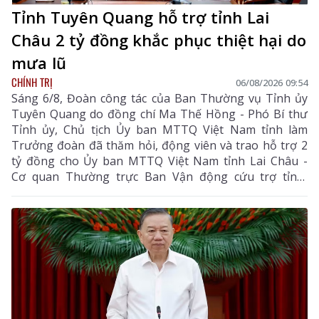
Tỉnh Tuyên Quang hỗ trợ tỉnh Lai
Châu 2 tỷ đồng khắc phục thiệt hại do
mưa lũ
CHÍNH TRỊ
06/08/2026 09:54
Sáng 6/8, Đoàn công tác của Ban Thường vụ Tỉnh ủy
Tuyên Quang do đồng chí Ma Thế Hồng - Phó Bí thư
Tỉnh ủy, Chủ tịch Ủy ban MTTQ Việt Nam tỉnh làm
Trưởng đoàn đã thăm hỏi, động viên và trao hỗ trợ 2
tỷ đồng cho Ủy ban MTTQ Việt Nam tỉnh Lai Châu -
Cơ quan Thường trực Ban Vận động cứu trợ tỉnh,
nhằm giúp nhân dân khắc phục hậu quả thiên tai, mưa
lũ, sạt lở đất, sớm ổn định cuộc sống.