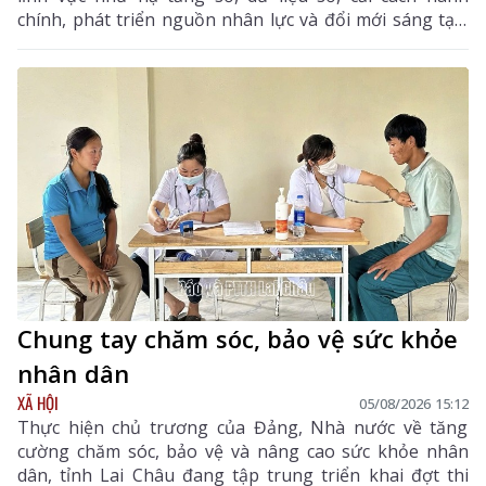
chính, phát triển nguồn nhân lực và đổi mới sáng tạo.
Trong 6 tháng cuối năm, tỉnh tiếp tục tập trung thực
hiện các nhiệm vụ trọng tâm, tạo chuyển biến mạnh
mẽ trong phát triển khoa học, công nghệ, đổi mới
sáng tạo và chuyển đổi số.
Chung tay chăm sóc, bảo vệ sức khỏe
nhân dân
XÃ HỘI
05/08/2026 15:12
Thực hiện chủ trương của Đảng, Nhà nước về tăng
cường chăm sóc, bảo vệ và nâng cao sức khỏe nhân
dân, tỉnh Lai Châu đang tập trung triển khai đợt thi