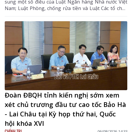
sung một số điều của Luật Ngân hàng Nhà nước Việt
Nam; Luật Phòng, chống rửa tiền và Luật Các tổ chức
tín dụng; Dự thảo Nghị quyết của Quốc hội về công tác
phòng, chống tội phạm và vi phạm pháp luật, công tác
của Viện kiểm sát nhân dân, Tòa án nhân dân và công
tác thi hành án. Đồng chí Sùng A Hồ - Phó Bí thư Tỉnh
ủy, Trưởng Đoàn ĐBQH tỉnh Lai Châu chủ trì phiên
thảo luận tại tổ.
Đoàn ĐBQH tỉnh kiến nghị sớm xem
xét chủ trương đầu tư cao tốc Bảo Hà
- Lai Châu tại Kỳ họp thứ hai, Quốc
hội khóa XVI
CHÍNH TRỊ
06/08/2026 14:33