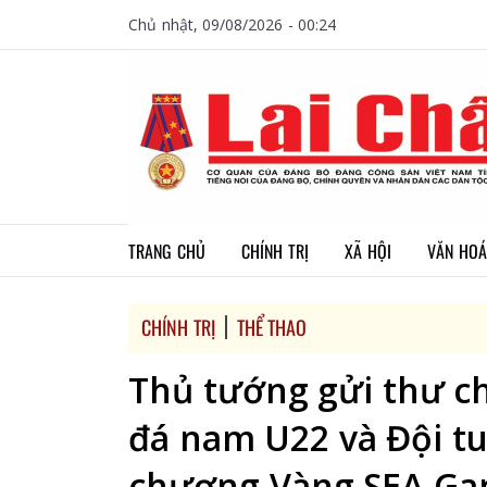
Chủ nhật, 09/08/2026 - 00:24
TRANG CHỦ
CHÍNH TRỊ
XÃ HỘI
VĂN HOÁ
CHÍNH TRỊ
THỂ THAO
Thủ tướng gửi thư c
đá nam U22 và Đội tu
chương Vàng SEA Ga