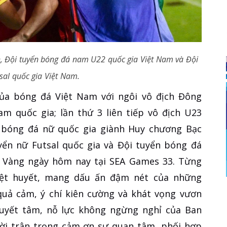
, Đội tuyển bóng đá nam U22 quốc gia Việt Nam và Đội
sal quốc gia Việt Nam.
a bóng đá Việt Nam với ngôi vô địch Đông
m quốc gia; lần thứ 3 liên tiếp vô địch U23
 bóng đá nữ quốc gia giành Huy chương Bạc
ển nữ Futsal quốc gia và Đội tuyển bóng đá
 Vàng ngày hôm nay tại SEA Games 33. Từng
hiệt huyết, mang dấu ấn đậm nét của những
 quả cảm, ý chí kiên cường và khát vọng vươn
uyết tâm, nỗ lực không ngừng nghỉ của Ban
hời trân trọng cảm ơn sự quan tâm, phối hợp