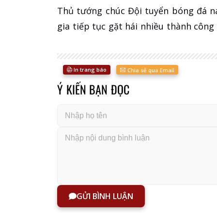
Thủ tướng chúc Đội tuyển bóng đá n
gia tiếp tục gặt hái nhiều thành công 
In trang báo
Chia sẻ qua Email
Ý KIẾN BẠN ĐỌC
GỬI BÌNH LUẬN