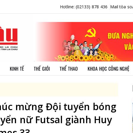
Hotline: (02133) 878 436
Mail tòa so
KINH TẾ
THẾ GIỚI
THỂ THAO
KHOA HỌC CÔNG NGHỆ
húc mừng Đội tuyển bóng
yển nữ Futsal giành Huy
mes 33