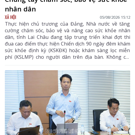
nhân dân
XÃ HỘI
05/08/2026 15:12
Thực hiện chủ trương của Đảng, Nhà nước về tăng
cường chăm sóc, bảo vệ và nâng cao sức khỏe nhân
dân, tỉnh Lai Châu đang tập trung triển khai đợt thi
đua cao điểm thực hiện Chiến dịch 90 ngày đêm khám
sức khỏe định kỳ (KSKĐK) hoặc khám sàng lọc miễn
phí (KSLMP) cho người dân trên địa bàn. Không chỉ
góp phần phát hiện sớm bệnh tật, nâng cao chất
lượng chăm sóc sức khỏe (CSSK) ban đầu, chương
trình còn lan tỏa tinh thần trách nhiệm, y đức và sự
tận tâm của đội ngũ cán bộ y tế, hướng tới mục tiêu
mọi người dân đều được tiếp cận dịch vụ y tế công
bằng, chất lượng và nhân văn.