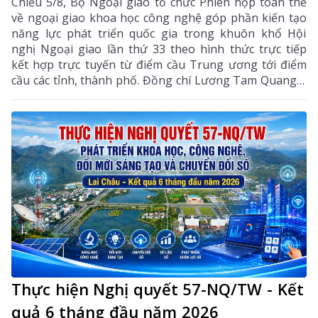
Chiều 5/8, Bộ Ngoại giao tổ chức Phiên họp toàn thể
về ngoại giao khoa học công nghệ góp phần kiến tạo
năng lực phát triển quốc gia trong khuôn khổ Hội
nghị Ngoại giao lần thứ 33 theo hình thức trực tiếp
kết hợp trực tuyến từ điểm cầu Trung ương tới điểm
cầu các tỉnh, thành phố. Đồng chí Lương Tam Quang –
Uỷ viên Bộ Chính trị, Bộ trưởng Bộ Công an, Phó
Trưởng ban Thường trực Ban Chỉ đạo Trung ương
thực hiện Nghị quyết số 57-NQ/TW của Bộ Chính trị
dự và chỉ đạo phiên họp. Dự phiên họp còn có đồng
chí Lê Hoài Trung - Ủy viên Bộ Chính trị, Bí thư Đảng
ủy, Bộ trưởng Bộ Ngoại giao; đại diện lãnh đạo các
ban, bộ, ngành Trung ương.
Thực hiện Nghị quyết 57-NQ/TW - Kết
quả 6 tháng đầu năm 2026