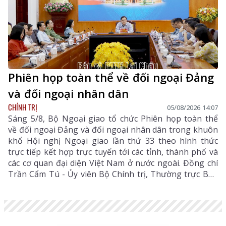
Phiên họp toàn thể về đối ngoại Đảng
và đối ngoại nhân dân
CHÍNH TRỊ
05/08/2026 14:07
Sáng 5/8, Bộ Ngoại giao tổ chức Phiên họp toàn thể
về đối ngoại Đảng và đối ngoại nhân dân trong khuôn
khổ Hội nghị Ngoại giao lần thứ 33 theo hình thức
trực tiếp kết hợp trực tuyến tới các tỉnh, thành phố và
các cơ quan đại diện Việt Nam ở nước ngoài. Đồng chí
Trần Cẩm Tú - Ủy viên Bộ Chính trị, Thường trực Ban
Bí thư dự và chỉ đạo Phiên họp. Dự còn có đồng chí Lê
Hoài Trung - Ủy viên Bộ Chính trị, Bí thư Đảng ủy, Bộ
trưởng Bộ Ngoại giao; lãnh đạo các ban, bộ, ngành
Trung ương.