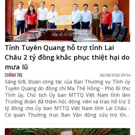
Tỉnh Tuyên Quang hỗ trợ tỉnh Lai
Châu 2 tỷ đồng khắc phục thiệt hại do
mưa lũ
CHÍNH TRỊ
06/08/2026 09:54
Sáng 6/8, Đoàn công tác của Ban Thường vụ Tỉnh ủy
Tuyên Quang do đồng chí Ma Thế Hồng - Phó Bí thư
Tỉnh ủy, Chủ tịch Ủy ban MTTQ Việt Nam tỉnh làm
Trưởng đoàn đã thăm hỏi, động viên và trao hỗ trợ 2
tỷ đồng cho Ủy ban MTTQ Việt Nam tỉnh Lai Châu -
Cơ quan Thường trực Ban Vận động cứu trợ tỉnh,
nhằm giúp nhân dân khắc phục hậu quả thiên tai, mưa
lũ, sạt lở đất, sớm ổn định cuộc sống.