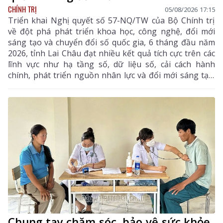
CHÍNH TRỊ
05/08/2026 17:15
Triển khai Nghị quyết số 57-NQ/TW của Bộ Chính trị
về đột phá phát triển khoa học, công nghệ, đổi mới
sáng tạo và chuyển đổi số quốc gia, 6 tháng đầu năm
2026, tỉnh Lai Châu đạt nhiều kết quả tích cực trên các
lĩnh vực như hạ tầng số, dữ liệu số, cải cách hành
chính, phát triển nguồn nhân lực và đổi mới sáng tạo.
Trong 6 tháng cuối năm, tỉnh tiếp tục tập trung thực
hiện các nhiệm vụ trọng tâm, tạo chuyển biến mạnh
mẽ trong phát triển khoa học, công nghệ, đổi mới
sáng tạo và chuyển đổi số.
Chung tay chăm sóc, bảo vệ sức khỏe