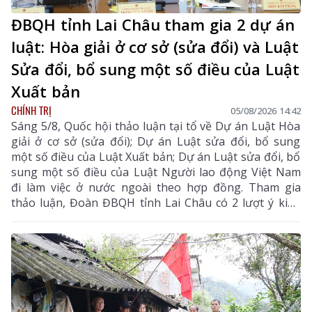
ĐBQH tỉnh Lai Châu tham gia 2 dự án
luật: Hòa giải ở cơ sở (sửa đổi) và Luật
Sửa đổi, bổ sung một số điều của Luật
Xuất bản
CHÍNH TRỊ
05/08/2026 14:42
Sáng 5/8, Quốc hội thảo luận tại tổ về Dự án Luật Hòa
giải ở cơ sở (sửa đổi); Dự án Luật sửa đổi, bổ sung
một số điều của Luật Xuất bản; Dự án Luật sửa đổi, bổ
sung một số điều của Luật Người lao động Việt Nam
đi làm việc ở nước ngoài theo hợp đồng. Tham gia
thảo luận, Đoàn ĐBQH tỉnh Lai Châu có 2 lượt ý kiến
đối với Dự án Luật Hòa giải ở cơ sở (sửa đổi) và Dự án
Luật sửa đổi, bổ sung một số điều của Luật Xuất bản.