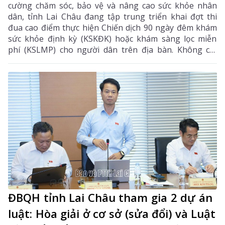
cường chăm sóc, bảo vệ và nâng cao sức khỏe nhân
dân, tỉnh Lai Châu đang tập trung triển khai đợt thi
đua cao điểm thực hiện Chiến dịch 90 ngày đêm khám
sức khỏe định kỳ (KSKĐK) hoặc khám sàng lọc miễn
phí (KSLMP) cho người dân trên địa bàn. Không chỉ
góp phần phát hiện sớm bệnh tật, nâng cao chất
lượng chăm sóc sức khỏe (CSSK) ban đầu, chương
trình còn lan tỏa tinh thần trách nhiệm, y đức và sự
tận tâm của đội ngũ cán bộ y tế, hướng tới mục tiêu
mọi người dân đều được tiếp cận dịch vụ y tế công
bằng, chất lượng và nhân văn.
ĐBQH tỉnh Lai Châu tham gia 2 dự án
luật: Hòa giải ở cơ sở (sửa đổi) và Luật