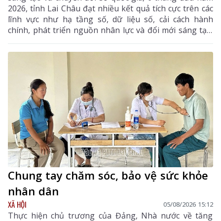
2026, tỉnh Lai Châu đạt nhiều kết quả tích cực trên các
lĩnh vực như hạ tầng số, dữ liệu số, cải cách hành
chính, phát triển nguồn nhân lực và đổi mới sáng tạo.
Trong 6 tháng cuối năm, tỉnh tiếp tục tập trung thực
hiện các nhiệm vụ trọng tâm, tạo chuyển biến mạnh
mẽ trong phát triển khoa học, công nghệ, đổi mới
sáng tạo và chuyển đổi số.
Chung tay chăm sóc, bảo vệ sức khỏe
nhân dân
XÃ HỘI
05/08/2026 15:12
Thực hiện chủ trương của Đảng, Nhà nước về tăng