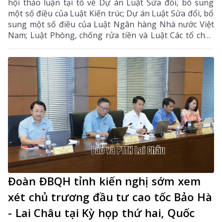
hội thảo luận tại tổ về Dự án Luật Sửa đổi, bổ sung
một số điều của Luật Kiến trúc; Dự án Luật Sửa đổi, bổ
sung một số điều của Luật Ngân hàng Nhà nước Việt
Nam; Luật Phòng, chống rửa tiền và Luật Các tổ chức
tín dụng; Dự thảo Nghị quyết của Quốc hội về công tác
phòng, chống tội phạm và vi phạm pháp luật, công tác
của Viện kiểm sát nhân dân, Tòa án nhân dân và công
tác thi hành án. Đồng chí Sùng A Hồ - Phó Bí thư Tỉnh
ủy, Trưởng Đoàn ĐBQH tỉnh Lai Châu chủ trì phiên
thảo luận tại tổ.
Đoàn ĐBQH tỉnh kiến nghị sớm xem
xét chủ trương đầu tư cao tốc Bảo Hà
- Lai Châu tại Kỳ họp thứ hai, Quốc