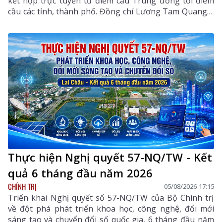
kết hợp trực tuyến từ điểm cầu Trung ương tới điểm
cầu các tỉnh, thành phố. Đồng chí Lương Tam Quang –
Uỷ viên Bộ Chính trị, Bộ trưởng Bộ Công an, Phó
Trưởng ban Thường trực Ban Chỉ đạo Trung ương
thực hiện Nghị quyết số 57-NQ/TW của Bộ Chính trị
dự và chỉ đạo phiên họp. Dự phiên họp còn có đồng
chí Lê Hoài Trung - Ủy viên Bộ Chính trị, Bí thư Đảng
ủy, Bộ trưởng Bộ Ngoại giao; đại diện lãnh đạo các
ban, bộ, ngành Trung ương.
Thực hiện Nghị quyết 57-NQ/TW - Kết
quả 6 tháng đầu năm 2026
CHÍNH TRỊ
05/08/2026 17:15
Triển khai Nghị quyết số 57-NQ/TW của Bộ Chính trị
về đột phá phát triển khoa học, công nghệ, đổi mới
sáng tạo và chuyển đổi số quốc gia, 6 tháng đầu năm