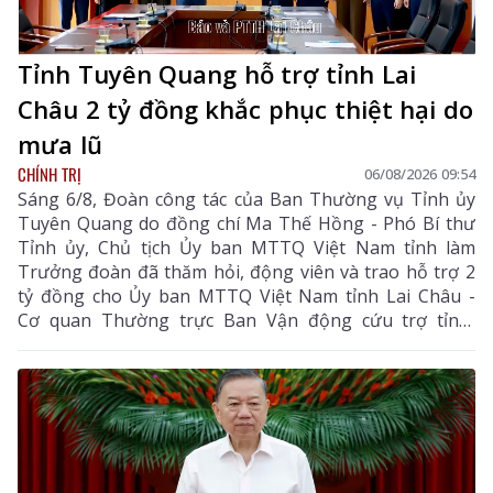
Tỉnh Tuyên Quang hỗ trợ tỉnh Lai
Châu 2 tỷ đồng khắc phục thiệt hại do
mưa lũ
CHÍNH TRỊ
06/08/2026 09:54
Sáng 6/8, Đoàn công tác của Ban Thường vụ Tỉnh ủy
Tuyên Quang do đồng chí Ma Thế Hồng - Phó Bí thư
Tỉnh ủy, Chủ tịch Ủy ban MTTQ Việt Nam tỉnh làm
Trưởng đoàn đã thăm hỏi, động viên và trao hỗ trợ 2
tỷ đồng cho Ủy ban MTTQ Việt Nam tỉnh Lai Châu -
Cơ quan Thường trực Ban Vận động cứu trợ tỉnh,
nhằm giúp nhân dân khắc phục hậu quả thiên tai, mưa
lũ, sạt lở đất, sớm ổn định cuộc sống.