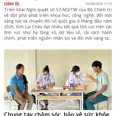
CHÍNH TRỊ
05/08/2026 17:15
Triển khai Nghị quyết số 57-NQ/TW của Bộ Chính trị
về đột phá phát triển khoa học, công nghệ, đổi mới
sáng tạo và chuyển đổi số quốc gia, 6 tháng đầu năm
2026, tỉnh Lai Châu đạt nhiều kết quả tích cực trên các
lĩnh vực như hạ tầng số, dữ liệu số, cải cách hành
chính, phát triển nguồn nhân lực và đổi mới sáng tạo.
Trong 6 tháng cuối năm, tỉnh tiếp tục tập trung thực
hiện các nhiệm vụ trọng tâm, tạo chuyển biến mạnh
mẽ trong phát triển khoa học, công nghệ, đổi mới
sáng tạo và chuyển đổi số.
Chung tay chăm sóc, bảo vệ sức khỏe