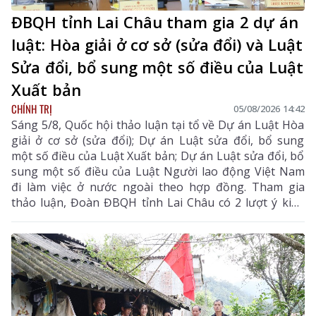
ĐBQH tỉnh Lai Châu tham gia 2 dự án
luật: Hòa giải ở cơ sở (sửa đổi) và Luật
Sửa đổi, bổ sung một số điều của Luật
Xuất bản
CHÍNH TRỊ
05/08/2026 14:42
Sáng 5/8, Quốc hội thảo luận tại tổ về Dự án Luật Hòa
giải ở cơ sở (sửa đổi); Dự án Luật sửa đổi, bổ sung
một số điều của Luật Xuất bản; Dự án Luật sửa đổi, bổ
sung một số điều của Luật Người lao động Việt Nam
đi làm việc ở nước ngoài theo hợp đồng. Tham gia
thảo luận, Đoàn ĐBQH tỉnh Lai Châu có 2 lượt ý kiến
đối với Dự án Luật Hòa giải ở cơ sở (sửa đổi) và Dự án
Luật sửa đổi, bổ sung một số điều của Luật Xuất bản.