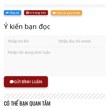
Chia sẻ
In trang báo
Chia sẻ qua Email
Ý kiến bạn đọc
GỬI BÌNH LUẬN
CÓ THỂ BẠN QUAN TÂM