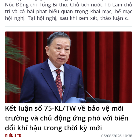
Nội. Đồng chí Tổng Bí thư, Chủ tịch nước Tô Lâm chủ
trì và có bài phát biểu quan trọng khai mạc, bế mạc
hội nghị. Tại hội nghị, sau khi xem xét, thảo luận các
tờ trình, báo cáo của Bộ Chính trị, Ban Chấp hành
Trung ương đã thống nhất cao nhiều chủ trương,
chính sách lớn về xây dựng Đảng, hệ thống chính trị,
phát triển và bảo vệ đất nước.
Kết luận số 75-KL/TW về bảo vệ môi
trường và chủ động ứng phó với biến
đổi khí hậu trong thời kỳ mới
CHÍNH TRỊ
05/08/2026 10:38