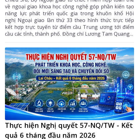
về ngoại giao khoa học công nghệ góp phần kiến tạo
năng lực phát triển quốc gia trong khuôn khổ Hội
nghị Ngoại giao lần thứ 33 theo hình thức trực tiếp
kết hợp trực tuyến từ điểm cầu Trung ương tới điểm
cầu các tỉnh, thành phố. Đồng chí Lương Tam Quang –
Uỷ viên Bộ Chính trị, Bộ trưởng Bộ Công an, Phó
Trưởng ban Thường trực Ban Chỉ đạo Trung ương
thực hiện Nghị quyết số 57-NQ/TW của Bộ Chính trị
dự và chỉ đạo phiên họp. Dự phiên họp còn có đồng
chí Lê Hoài Trung - Ủy viên Bộ Chính trị, Bí thư Đảng
ủy, Bộ trưởng Bộ Ngoại giao; đại diện lãnh đạo các
ban, bộ, ngành Trung ương.
Thực hiện Nghị quyết 57-NQ/TW - Kết
quả 6 tháng đầu năm 2026