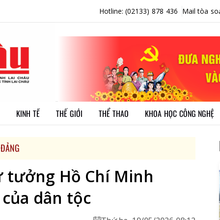
Hotline: (02133) 878 436
Mail tòa so
KINH TẾ
THẾ GIỚI
THỂ THAO
KHOA HỌC CÔNG NGHỆ
 ĐẢNG
ư tưởng Hồ Chí Minh
 của dân tộc