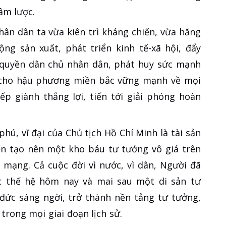
âm lược.
hân dân ta vừa kiên trì kháng chiến, vừa hăng
ộng sản xuất, phát triển kinh tế-xã hội, đẩy
quyền dân chủ nhân dân, phát huy sức mạnh
m cho hậu phương miền bắc vững mạnh về mọi
ếp giành thắng lợi, tiến tới giải phóng hoàn
ú, vĩ đại của Chủ tịch Hồ Chí Minh là tài sản
iến tạo nên một kho báu tư tưởng vô giá trên
mạng. Cả cuộc đời vì nước, vì dân, Người đã
ác thế hệ hôm nay và mai sau một di sản tư
ức sáng ngời, trở thành nền tảng tư tưởng,
rong mọi giai đoạn lịch sử.