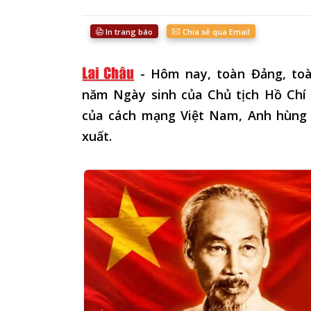
In trang báo
Chia sẻ qua Email
-
Hôm nay, toàn Đảng, toà
năm Ngày sinh của Chủ tịch Hồ Chí M
của cách mạng Việt Nam, Anh hùng g
xuất.