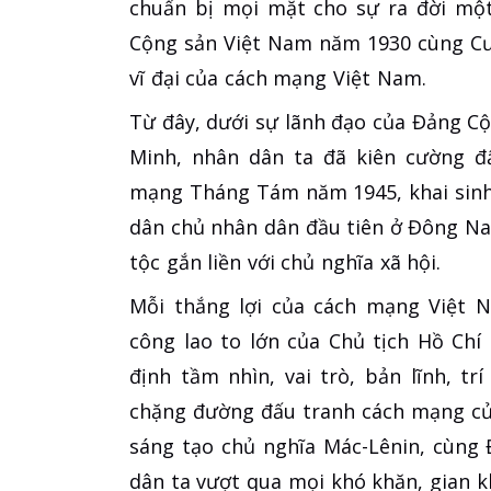
chuẩn bị mọi mặt cho sự ra đời một
Cộng sản Việt Nam năm 1930 cùng Cươ
vĩ đại của cách mạng Việt Nam.
Từ đây, dưới sự lãnh đạo của Đảng Cộ
Minh, nhân dân ta đã kiên cường đấ
mạng Tháng Tám năm 1945, khai sinh
dân chủ nhân dân đầu tiên ở Đông Nam
tộc gắn liền với chủ nghĩa xã hội.
Mỗi thắng lợi của cách mạng Việt N
công lao to lớn của Chủ tịch Hồ Ch
định tầm nhìn, vai trò, bản lĩnh, t
chặng đường đấu tranh cách mạng của
sáng tạo chủ nghĩa Mác-Lênin, cùng 
dân ta vượt qua mọi khó khăn, gian k