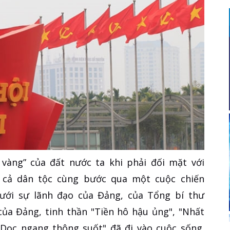
vàng” của đất nước ta khi phải đối mặt với
 cả dân tộc cùng bước qua một cuộc chiến
 dưới sự lãnh đạo của Đảng, của Tổng bí thư
ủa Đảng, tinh thần "Tiền hô hậu ủng", "Nhất
"Dọc ngang thông suốt" đã đi vào cuộc sống.