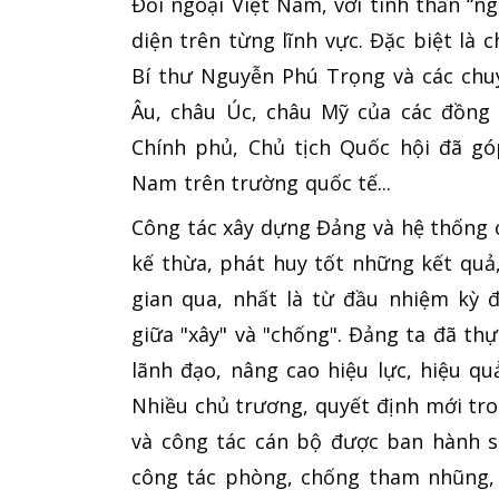
Đối ngoại Việt Nam, với tinh thần “ng
diện trên từng lĩnh vực. Đặc biệt l
Bí thư Nguyễn Phú Trọng và các chuy
Âu, châu Úc, châu Mỹ của các đồng 
Chính phủ, Chủ tịch Quốc hội đã gó
Nam trên trường quốc tế...
Công tác xây dựng Đảng và hệ thống c
kế thừa, phát huy tốt những kết quả
gian qua, nhất là từ đầu nhiệm kỳ 
giữa "xây" và "chống". Đảng ta đã th
lãnh đạo, nâng cao hiệu lực, hiệu q
Nhiều chủ trương, quyết định mới tr
và công tác cán bộ được ban hành sá
công tác phòng, chống tham nhũng, ti