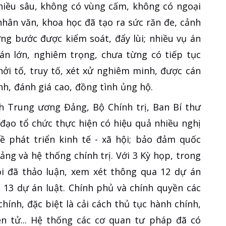
chiều sâu, không có vùng cấm, không có ngoại
nhân văn, khoa học đã tạo ra sức răn đe, cảnh
ừng bước được kiểm soát, đẩy lùi; nhiều vụ án
 án lớn, nghiêm trọng, chưa từng có tiếp tục
hởi tố, truy tố, xét xử nghiêm minh, được cán
h, đánh giá cao, đồng tình ủng hộ.
 Trung ương Đảng, Bộ Chính trị, Ban Bí thư
 đạo tổ chức thực hiện có hiệu quả nhiều nghị
về phát triển kinh tế - xã hội; bảo đảm quốc
ảng và hệ thống chính trị. Với 3 Kỳ họp, trong
i đã thảo luận, xem xét thông qua 12 dự án
ới 13 dự án luật. Chính phủ và chính quyền các
hính, đặc biệt là cải cách thủ tục hành chính,
ện tử... Hệ thống các cơ quan tư pháp đã có