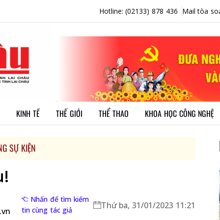
Hotline: (02133) 878 436
Mail tòa so
KINH TẾ
THẾ GIỚI
THỂ THAO
KHOA HỌC CÔNG NGHỆ
NG SỰ KIỆN
u!
Nhấn để tìm kiếm
Thứ ba, 31/01/2023 11:21
tin cùng tác giả
.vn