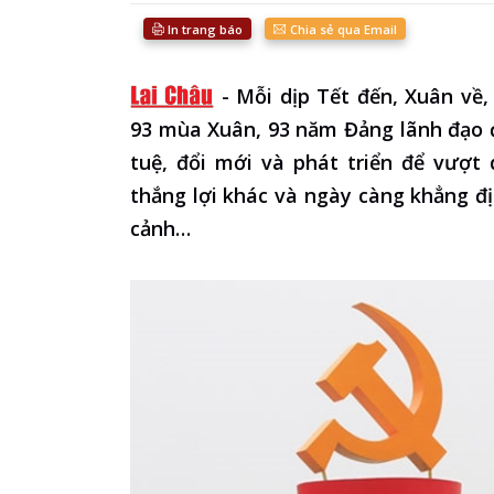
In trang báo
Chia sẻ qua Email
-
Mỗi dịp Tết đến, Xuân về,
93 mùa Xuân, 93 năm Đảng lãnh đạo đấ
tuệ, đổi mới và phát triển để vượt 
thắng lợi khác và ngày càng khẳng đị
cảnh…