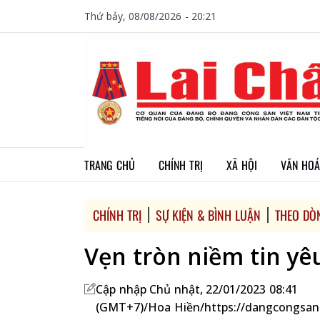
Thứ bảy, 08/08/2026 - 20:21
TRANG CHỦ
CHÍNH TRỊ
XÃ HỘI
VĂN HOÁ
CHÍNH TRỊ
SỰ KIỆN & BÌNH LUẬN
THEO DÒ
Vẹn tròn niềm tin yê
Cập nhập Chủ nhật, 22/01/2023 08:41
(GMT+7)/Hoa Hiền/https://dangcongsan