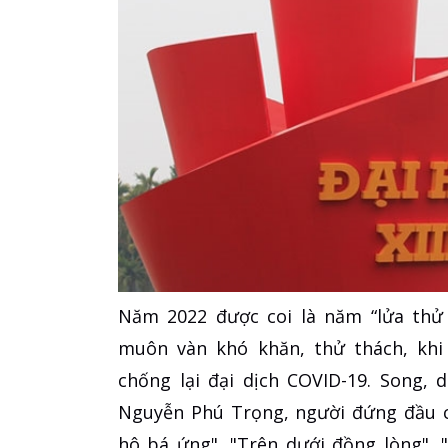
Năm 2022 được coi là năm “lửa thử 
muôn vàn khó khăn, thử thách, khi
chống lại đại dịch COVID-19. Song,
Nguyễn Phú Trọng, người đứng đầu c
hô bá ứng", "Trên dưới đồng lòng", 