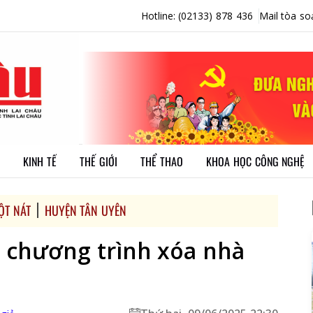
Hotline: (02133) 878 436
Mail tòa so
KINH TẾ
THẾ GIỚI
THỂ THAO
KHOA HỌC CÔNG NGHỆ
ỘT NÁT
HUYỆN TÂN UYÊN
 chương trình xóa nhà