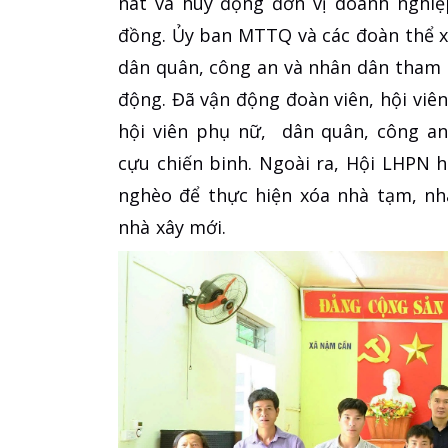
nát và huy động đơn vị doanh nghiệ
đồng. Ủy ban MTTQ và các đoàn thể xã
dân quân, công an và nhân dân tham g
động. Đã vận động đoàn viên, hội viê
hội viên phụ nữ, dân quân, công an
cựu chiến binh. Ngoài ra, Hội LHPN 
nghèo để thực hiện xóa nhà tạm, nh
nhà xây mới.