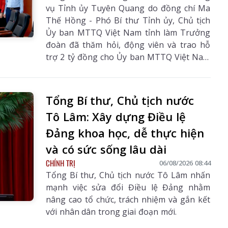
vụ Tỉnh ủy Tuyên Quang do đồng chí Ma
Thế Hồng - Phó Bí thư Tỉnh ủy, Chủ tịch
Ủy ban MTTQ Việt Nam tỉnh làm Trưởng
đoàn đã thăm hỏi, động viên và trao hỗ
hâu Số 3241
Báo Lai Châu Số 3240
Báo Lai Châu 
trợ 2 tỷ đồng cho Ủy ban MTTQ Việt Nam
9/07/2026
ngày 27/07/2026
ngày 07/08
tỉnh Lai Châu - Cơ quan Thường trực Ban
Vận động cứu trợ tỉnh, nhằm giúp nhân
dân khắc phục hậu quả thiên tai, mưa lũ,
Tổng Bí thư, Chủ tịch nước
sạt lở đất, sớm ổn định cuộc sống.
Tô Lâm: Xây dựng Điều lệ
Đảng khoa học, dễ thực hiện
và có sức sống lâu dài
CHÍNH TRỊ
06/08/2026 08:44
Tổng Bí thư, Chủ tịch nước Tô Lâm nhấn
mạnh việc sửa đổi Điều lệ Đảng nhằm
nâng cao tổ chức, trách nhiệm và gắn kết
với nhân dân trong giai đoạn mới.