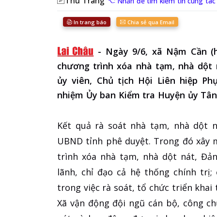
Thu Trang
Nhấn để tìm kiếm tin cùng tác 
In trang báo
Chia sẻ qua Email
-
Ngày 9/6, xã Nậm Cần (h
chương trình xóa nhà tạm, nhà dột 
ủy viên, Chủ tịch Hội Liên hiệp P
nhiệm Ủy ban Kiểm tra Huyện ủy Tân
Kết quả rà soát nhà tạm, nhà dột 
UBND tỉnh phê duyệt. Trong đó xây m
trình xóa nhà tạm, nhà dột nát, Đả
lãnh, chỉ đạo cả hệ thống chính trị;
trong việc rà soát, tổ chức triển khai
Xã vận động đội ngũ cán bộ, công c