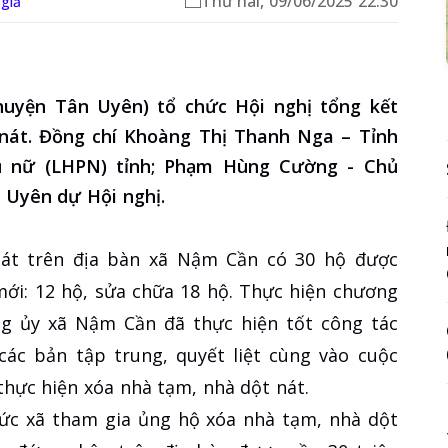
Thứ hai, 09/06/2025 22:30
giả
uyện Tân Uyên) tổ chức Hội nghị tổng kết
nát. Đồng chí Khoàng Thị Thanh Nga – Tỉnh
hụ nữ (LHPN) tỉnh; Phạm Hùng Cường - Chủ
 Uyên dự Hội nghị.
nát trên địa bàn xã Nậm Cần có 30 hộ được
ới: 12 hộ, sửa chữa 18 hộ. Thực hiện chương
ng ủy xã Nậm Cần đã thực hiện tốt công tác
 các bản tập trung, quyết liệt cùng vào cuộc
 thực hiện xóa nhà tạm, nhà dột nát.
hức xã tham gia ủng hộ xóa nhà tạm, nhà dột