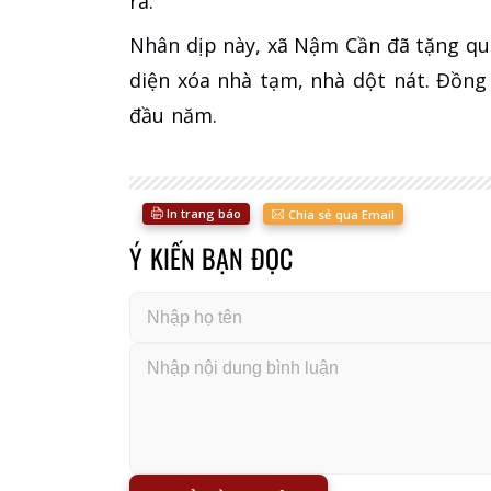
ra.
Nhân dịp này, xã Nậm Cần đã tặng qu
diện xóa nhà tạm, nhà dột nát. Đồng
đầu năm.
In trang báo
Chia sẻ qua Email
Ý KIẾN BẠN ĐỌC