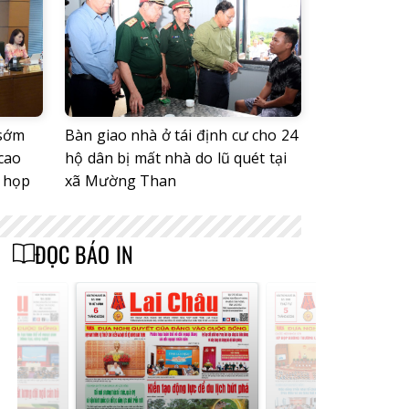
 sớm
Bàn giao nhà ở tái định cư cho 24
cao
hộ dân bị mất nhà do lũ quét tại
ỳ họp
xã Mường Than
ĐỌC BÁO IN