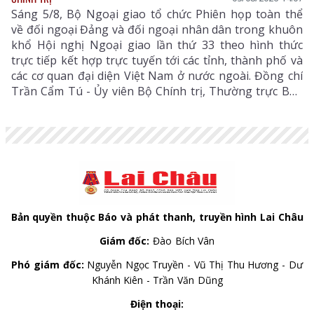
Sáng 5/8, Bộ Ngoại giao tổ chức Phiên họp toàn thể
về đối ngoại Đảng và đối ngoại nhân dân trong khuôn
khổ Hội nghị Ngoại giao lần thứ 33 theo hình thức
trực tiếp kết hợp trực tuyến tới các tỉnh, thành phố và
các cơ quan đại diện Việt Nam ở nước ngoài. Đồng chí
Trần Cẩm Tú - Ủy viên Bộ Chính trị, Thường trực Ban
Bí thư dự và chỉ đạo Phiên họp. Dự còn có đồng chí Lê
Hoài Trung - Ủy viên Bộ Chính trị, Bí thư Đảng ủy, Bộ
trưởng Bộ Ngoại giao; lãnh đạo các ban, bộ, ngành
Trung ương.
Bản quyền thuộc Báo và phát thanh, truyền hình Lai Châu
Giám đốc:
Đào Bích Vân
Phó giám đốc:
Nguyễn Ngọc Truyền - Vũ Thị Thu Hương - Dư
Khánh Kiên - Trần Văn Dũng
Điện thoại: