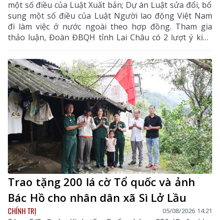
một số điều của Luật Xuất bản; Dự án Luật sửa đổi, bổ
sung một số điều của Luật Người lao động Việt Nam
đi làm việc ở nước ngoài theo hợp đồng. Tham gia
thảo luận, Đoàn ĐBQH tỉnh Lai Châu có 2 lượt ý kiến
đối với Dự án Luật Hòa giải ở cơ sở (sửa đổi) và Dự án
Luật sửa đổi, bổ sung một số điều của Luật Xuất bản.
Trao tặng 200 lá cờ Tổ quốc và ảnh
Bác Hồ cho nhân dân xã Sì Lở Lầu
CHÍNH TRỊ
05/08/2026 14:21