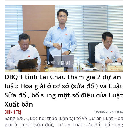
lượng chăm sóc sức khỏe (CSSK) ban đầu, chương
trình còn lan tỏa tinh thần trách nhiệm, y đức và sự
tận tâm của đội ngũ cán bộ y tế, hướng tới mục tiêu
mọi người dân đều được tiếp cận dịch vụ y tế công
bằng, chất lượng và nhân văn.
ĐBQH tỉnh Lai Châu tham gia 2 dự án
luật: Hòa giải ở cơ sở (sửa đổi) và Luật
Sửa đổi, bổ sung một số điều của Luật
Xuất bản
CHÍNH TRỊ
05/08/2026 14:42
Sáng 5/8, Quốc hội thảo luận tại tổ về Dự án Luật Hòa
giải ở cơ sở (sửa đổi); Dự án Luật sửa đổi, bổ sung