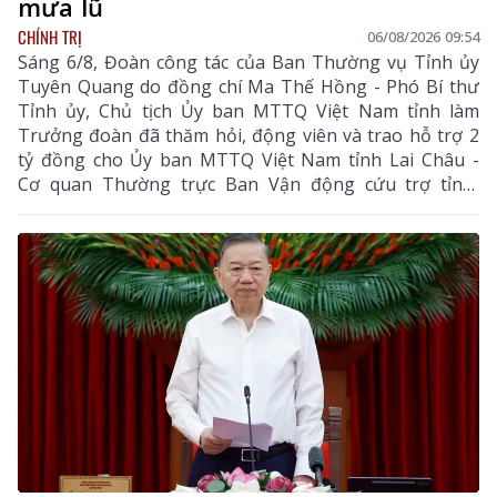
mưa lũ
CHÍNH TRỊ
06/08/2026 09:54
Sáng 6/8, Đoàn công tác của Ban Thường vụ Tỉnh ủy
Tuyên Quang do đồng chí Ma Thế Hồng - Phó Bí thư
Tỉnh ủy, Chủ tịch Ủy ban MTTQ Việt Nam tỉnh làm
Trưởng đoàn đã thăm hỏi, động viên và trao hỗ trợ 2
tỷ đồng cho Ủy ban MTTQ Việt Nam tỉnh Lai Châu -
Cơ quan Thường trực Ban Vận động cứu trợ tỉnh,
nhằm giúp nhân dân khắc phục hậu quả thiên tai, mưa
lũ, sạt lở đất, sớm ổn định cuộc sống.