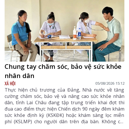
mẽ trong phát triển khoa học, công nghệ, đổi mới
sáng tạo và chuyển đổi số.
Chung tay chăm sóc, bảo vệ sức khỏe
nhân dân
XÃ HỘI
05/08/2026 15:12
Thực hiện chủ trương của Đảng, Nhà nước về tăng
cường chăm sóc, bảo vệ và nâng cao sức khỏe nhân
dân, tỉnh Lai Châu đang tập trung triển khai đợt thi
đua cao điểm thực hiện Chiến dịch 90 ngày đêm khám
sức khỏe định kỳ (KSKĐK) hoặc khám sàng lọc miễn
phí (KSLMP) cho người dân trên địa bàn. Không chỉ
góp phần phát hiện sớm bệnh tật, nâng cao chất