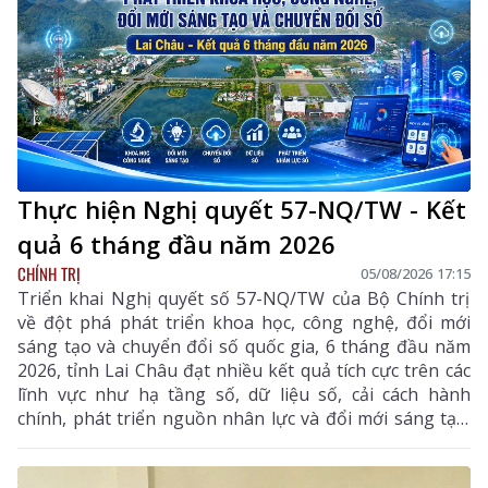
chí Lê Hoài Trung - Ủy viên Bộ Chính trị, Bí thư Đảng
ủy, Bộ trưởng Bộ Ngoại giao; đại diện lãnh đạo các
ban, bộ, ngành Trung ương.
Thực hiện Nghị quyết 57-NQ/TW - Kết
quả 6 tháng đầu năm 2026
CHÍNH TRỊ
05/08/2026 17:15
Triển khai Nghị quyết số 57-NQ/TW của Bộ Chính trị
về đột phá phát triển khoa học, công nghệ, đổi mới
sáng tạo và chuyển đổi số quốc gia, 6 tháng đầu năm
2026, tỉnh Lai Châu đạt nhiều kết quả tích cực trên các
lĩnh vực như hạ tầng số, dữ liệu số, cải cách hành
chính, phát triển nguồn nhân lực và đổi mới sáng tạo.
Trong 6 tháng cuối năm, tỉnh tiếp tục tập trung thực
hiện các nhiệm vụ trọng tâm, tạo chuyển biến mạnh