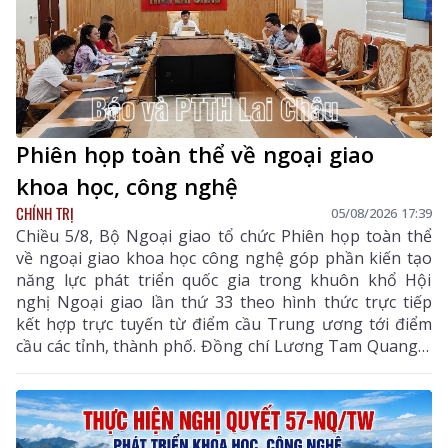
Phiên họp toàn thể về ngoại giao
khoa học, công nghệ
CHÍNH TRỊ
05/08/2026 17:39
Chiều 5/8, Bộ Ngoại giao tổ chức Phiên họp toàn thể
về ngoại giao khoa học công nghệ góp phần kiến tạo
năng lực phát triển quốc gia trong khuôn khổ Hội
nghị Ngoại giao lần thứ 33 theo hình thức trực tiếp
kết hợp trực tuyến từ điểm cầu Trung ương tới điểm
cầu các tỉnh, thành phố. Đồng chí Lương Tam Quang –
Uỷ viên Bộ Chính trị, Bộ trưởng Bộ Công an, Phó
Trưởng ban Thường trực Ban Chỉ đạo Trung ương
thực hiện Nghị quyết số 57-NQ/TW của Bộ Chính trị
dự và chỉ đạo phiên họp. Dự phiên họp còn có đồng