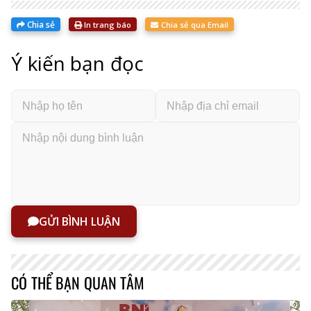
Chia sẻ
In trang báo
Chia sẻ qua Email
Ý kiến bạn đọc
GỬI BÌNH LUẬN
CÓ THỂ BẠN QUAN TÂM