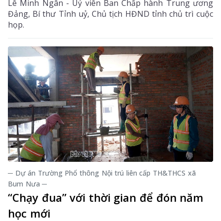
Lê Minh Ngân - Uỷ viên Ban Chấp hành Trung ương
Đảng, Bí thư Tỉnh uỷ, Chủ tịch HĐND tỉnh chủ trì cuộc
họp.
─ Dự án Trường Phổ thông Nội trú liên cấp TH&THCS xã
Bum Nưa ─
“Chạy đua” với thời gian để đón năm
học mới