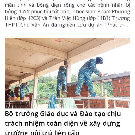
mãn tính và bỏng diện rộng cho các bệnh nhân bị
bỏng được phục hồi tốt hơn, 2 học sinh: Phạm Phương
Hiền (lớp 12C3) và Trần Việt Hùng (lớp 11B1) Trường
THPT Chu Văn An đã nghiên cứu dự án “Phát triển
công nghệ làm liền vết thương thông minh bằng
màng hydrogel kết hợp với berberine và exosome từ
tế bào gốc trung mô dây rốn”. Dự án không chỉ chinh
phục Ban Giám khảo Cuộc thi Olympic Phát minh và
Sáng tạo Thế giới (WICO) 2026 tại Seoul (Hàn Quốc) để
giành Huy chương Vàng, mà còn đánh dấu lần đầu
tiên học sinh Lai Châu đạt thành tích cao nhất ở một
sân chơi khoa học - sáng tạo mang tầm quốc tế.
Bộ trưởng Giáo dục và Đào tạo chịu
trách nhiệm toàn diện về xây dựng
trường nội trú liên cấp