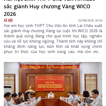
sắc giành Huy chương Vàng WICO
2026
XÃ HỘI
02/08/2026 20:54
Hai em học sinh THPT Chu Văn An tỉnh Lai Châu xuất
sắc giành Huy chương Vàng tại cuộc thi WICO 2026 là
thành quả xứng đáng cho quá trình học tập, nghiên
cứu và nỗ lực không ngừng. Thành tích này không chỉ
khẳng định năng lực, bản lĩnh và khát vọng chinh
phục tri thức của học sinh vùng cao, mà còn minh
chứng rằng với ý chí và sự quyết tâm, các em hoàn
toàn có thể vượt qua mọi ranh giới trong nước để
vươn ra đấu trường quốc tế. Đây là niềm tự hào của
ngành giáo dục Lai Châu, đồng thời là nguồn cảm
hứng, động lực để thế hệ học sinh tiếp tục nuôi dưỡng
ước mơ, không ngừng sáng tạo và hội nhập với thế
giới.