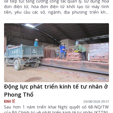
về tiếp tục tăng cường công tác quản lý, sử dụng hóa
đơn điện tử, hóa đơn điện tử khởi tạo từ máy tính
tiền, yêu cầu các sở, ngành, địa phương triển khai
đồng bộ các giải pháp nhằm nâng cao hiệu quả quản
lý thuế, chống thất thu ngân sách và thúc đẩy chuyển
đổi số trên địa bàn tỉnh.
Động lực phát triển kinh tế tư nhân ở
Phong Thổ
KINH TẾ
03/08/2026 09:57
Sau hơn 1 năm triển khai Nghị quyết số 68-NQ/TW
của Bộ Chính trị về phát triển kinh tế tư nhân (KTTN),