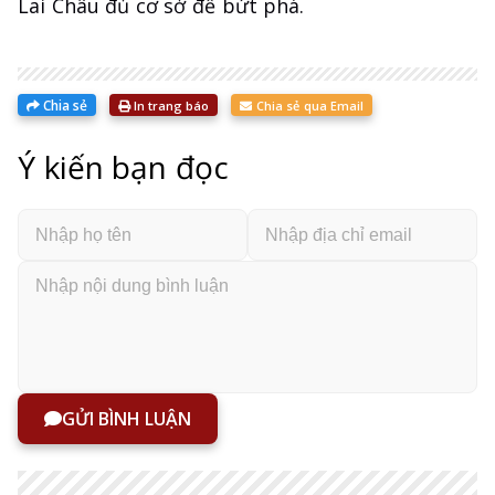
Lai Châu đủ cơ sở để bứt phá.
Chia sẻ
In trang báo
Chia sẻ qua Email
Ý kiến bạn đọc
GỬI BÌNH LUẬN