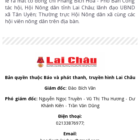
lễ ra mắt có đồng chí Phàng Bích Hoa - Phó Ban Công
tác hội, Hội Nông dân tỉnh Lai Châu; lãnh đạo UBND
xã Tân Uyên; Thường trực Hội Nông dân xã cùng các
hội viên nông dân trên địa bàn.
Bản quyền thuộc Báo và phát thanh, truyền hình Lai Châu
Giám đốc:
Đào Bích Vân
Phó giám đốc:
Nguyễn Ngọc Truyền - Vũ Thị Thu Hương - Dư
Khánh Kiên - Trần Văn Dũng
Điện thoại:
02133876977;
Email: