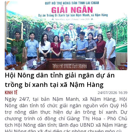
vùng sản xuất nông nghiệp của địa phương. Sau
nhiều năm khai thác, cùng với tác động của thời tiết,
nhiều tuyến kênh mương, bể chứa, đường ống dẫn
nước đã xuất hiện tình trạng xuống cấp, lưu lượng
nước suy giảm, ảnh hưởng trực tiếp đến đời sống
người dân.
Hội Nông dân tỉnh giải ngân dự án
trồng bí xanh tại xã Nậm Hàng
KINH TẾ
24/07/2026 16:39
Ngày 24/7, tại bản Nậm Manh, xã Nậm Hàng, Hội
Nông dân tỉnh tổ chức giải ngân nguồn vốn Quỹ Hỗ
trợ nông dân thực hiện dự án trồng bí xanh. Dự
chương trình có đồng chí Giàng Thị Hoa - Phó Chủ
tịch Hội Nông dân tỉnh; lãnh đạo UBND xã Nậm Hàng;
Hội Nông dân xã; đại diện các phòng chuyên môn cùng