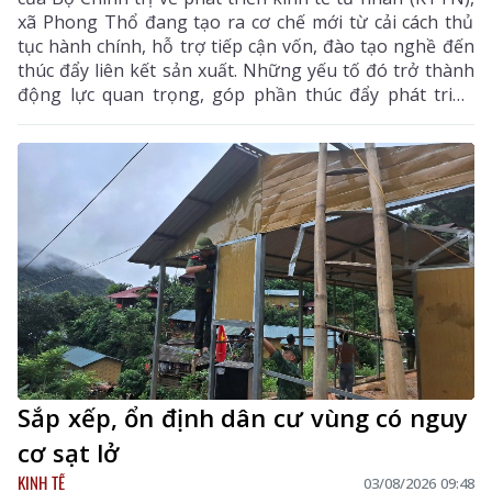
xã Phong Thổ đang tạo ra cơ chế mới từ cải cách thủ
tục hành chính, hỗ trợ tiếp cận vốn, đào tạo nghề đến
thúc đẩy liên kết sản xuất. Những yếu tố đó trở thành
động lực quan trọng, góp phần thúc đẩy phát triển
kinh tế - xã hội của vùng đất biên cương, từng bước
khẳng định rõ nét vai trò của KTTN.
Sắp xếp, ổn định dân cư vùng có nguy
cơ sạt lở
KINH TẾ
03/08/2026 09:48