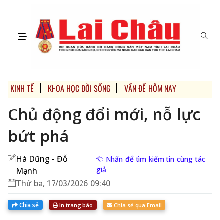
KINH TẾ
KHOA HỌC ĐỜI SỐNG
VẤN ĐỀ HÔM NAY
ĐƯA NGHỊ
Chủ động đổi mới, nỗ lực
bứt phá
Hà Dũng - Đỗ
Nhấn để tìm kiếm tin cùng tác
giả
Mạnh
Thứ ba, 17/03/2026 09:40
Chia sẻ
In trang báo
Chia sẻ qua Email