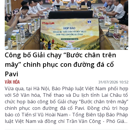
Công bố Giải chạy “Bước chân trên
mây” chinh phục con đường đá cổ
Pavi
VĂN HÓA
31/07/2026 10:52
Vừa qua, tại Hà Nội, Báo Pháp luật Việt Nam phối hợp
với Sở Văn hóa, Thể thao và Du lịch tỉnh Lai Châu tổ
chức họp báo công bố Giải chạy “Bước chân trên mây”
chinh phục con đường đá cổ Pavi. Đồng chủ trì họp
báo có Tiến sĩ Vũ Hoài Nam - Tổng Biên tập Báo Pháp
luật Việt Nam và đồng chí Trần Văn Công - Phó Giám
đốc Sở Văn hóa, Thể thao và Du lịch tỉnh Lai Châu.