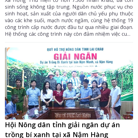
Xã Hồng Thu hiện có hơn 7.500 nhân khẩu, bà con
sinh sống không tập trung. Nguồn nước phục vụ cho
sinh hoạt, sản xuất của người dân chủ yếu phụ thuộc
vào các khe suối, mạch nước ngầm, cùng hệ thống 19
công trình cấp nước được đầu tư qua nhiều giai đoạn.
Hệ thống các công trình này còn đảm nhiệm việc cung
cấp nước tưới cho hơn 600ha lúa, ngô, hoa màu và các
vùng sản xuất nông nghiệp của địa phương. Sau
nhiều năm khai thác, cùng với tác động của thời tiết,
nhiều tuyến kênh mương, bể chứa, đường ống dẫn
nước đã xuất hiện tình trạng xuống cấp, lưu lượng
nước suy giảm, ảnh hưởng trực tiếp đến đời sống
người dân.
Hội Nông dân tỉnh giải ngân dự án
trồng bí xanh tại xã Nậm Hàng