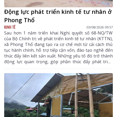
Động lực phát triển kinh tế tư nhân ở
Phong Thổ
KINH TẾ
03/08/2026 09:57
Sau hơn 1 năm triển khai Nghị quyết số 68-NQ/TW
của Bộ Chính trị về phát triển kinh tế tư nhân (KTTN),
xã Phong Thổ đang tạo ra cơ chế mới từ cải cách thủ
tục hành chính, hỗ trợ tiếp cận vốn, đào tạo nghề đến
thúc đẩy liên kết sản xuất. Những yếu tố đó trở thành
động lực quan trọng, góp phần thúc đẩy phát triển
kinh tế - xã hội của vùng đất biên cương, từng bước
khẳng định rõ nét vai trò của KTTN.