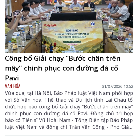
Công bố Giải chạy “Bước chân trên
mây” chinh phục con đường đá cổ
Pavi
VĂN HÓA
31/07/2026 10:52
Vừa qua, tại Hà Nội, Báo Pháp luật Việt Nam phối hợp
với Sở Văn hóa, Thể thao và Du lịch tỉnh Lai Châu tổ
chức họp báo công bố Giải chạy “Bước chân trên mây”
chinh phục con đường đá cổ Pavi. Đồng chủ trì họp
báo có Tiến sĩ Vũ Hoài Nam - Tổng Biên tập Báo Pháp
luật Việt Nam và đồng chí Trần Văn Công - Phó Giám
đốc Sở Văn hóa, Thể thao và Du lịch tỉnh Lai Châu.