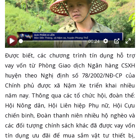
00:24
Bắt
Bắt
Thiết
PIP
Ente
Được biết, các chương trình tín dụng hỗ trợ
đầu
đầu
lập
full
vay vốn từ Phòng Giao dịch Ngân hàng CSXH
huyện theo Nghị định số 78/2002/NĐ-CP của
Chính phủ được xã Nậm Xe triển khai nhiều
năm nay. Thông qua các tổ chức hội, đoàn thể:
Hội Nông dân, Hội Liên hiệp Phụ nữ, Hội Cựu
chiến binh, Đoàn thanh niên nhiều hộ nghèo và
các đối tượng chính sách khác đã được vay vốn
tín dụng ưu đãi để mua sắm vật tư thiết bị,