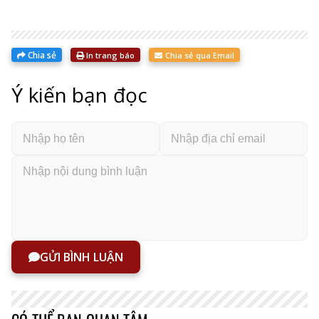
Chia sẻ
In trang báo
Chia sẻ qua Email
Ý kiến bạn đọc
GỬI BÌNH LUẬN