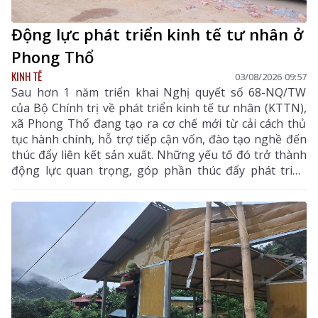
Động lực phát triển kinh tế tư nhân ở
Phong Thổ
KINH TẾ
03/08/2026 09:57
Sau hơn 1 năm triển khai Nghị quyết số 68-NQ/TW
của Bộ Chính trị về phát triển kinh tế tư nhân (KTTN),
xã Phong Thổ đang tạo ra cơ chế mới từ cải cách thủ
tục hành chính, hỗ trợ tiếp cận vốn, đào tạo nghề đến
thúc đẩy liên kết sản xuất. Những yếu tố đó trở thành
động lực quan trọng, góp phần thúc đẩy phát triển
kinh tế - xã hội của vùng đất biên cương, từng bước
khẳng định rõ nét vai trò của KTTN.