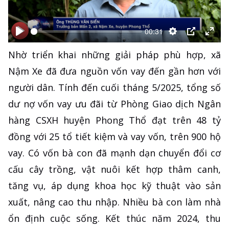
00:31
Bắt
Bắt
Thiết
PIP
Ente
Nhờ triển khai những giải pháp phù hợp, xã
đầu
đầu
lập
full
Nậm Xe đã đưa nguồn vốn vay đến gần hơn với
người dân. Tính đến cuối tháng 5/2025, tổng số
dư nợ vốn vay ưu đãi từ Phòng Giao dịch Ngân
hàng CSXH huyện Phong Thổ đạt trên 48 tỷ
đồng với 25 tổ tiết kiệm và vay vốn, trên 900 hộ
vay. Có vốn bà con đã mạnh dạn chuyển đổi cơ
cấu cây trồng, vật nuôi kết hợp thâm canh,
tăng vụ, áp dụng khoa học kỹ thuật vào sản
xuất, nâng cao thu nhập. Nhiều bà con làm nhà
ổn định cuộc sống. Kết thúc năm 2024, thu