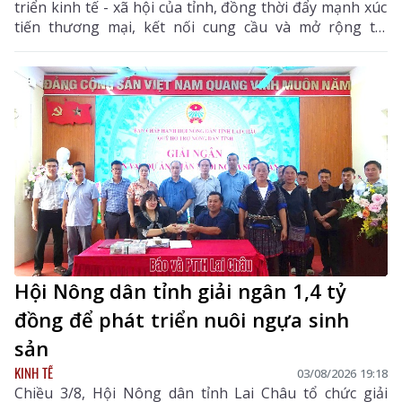
triển kinh tế - xã hội của tỉnh, đồng thời đẩy mạnh xúc
tiến thương mại, kết nối cung cầu và mở rộng thị
trường tiêu thụ cho các sản phẩm đặc hữu, sản phẩm
OCOP và các mặt hàng có tiềm năng xuất khẩu của địa
phương.
Hội Nông dân tỉnh giải ngân 1,4 tỷ
đồng để phát triển nuôi ngựa sinh
sản
KINH TẾ
03/08/2026 19:18
Chiều 3/8, Hội Nông dân tỉnh Lai Châu tổ chức giải