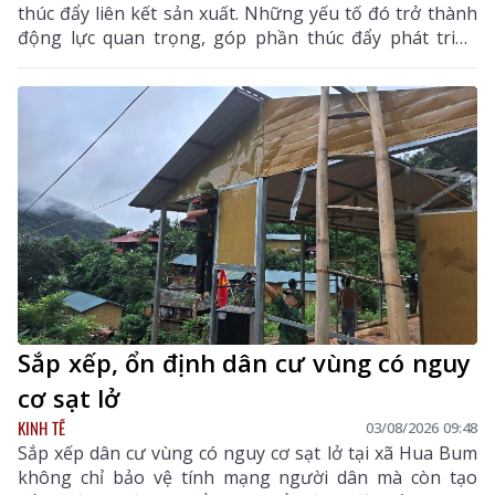
thúc đẩy liên kết sản xuất. Những yếu tố đó trở thành
động lực quan trọng, góp phần thúc đẩy phát triển
kinh tế - xã hội của vùng đất biên cương, từng bước
khẳng định rõ nét vai trò của KTTN.
Sắp xếp, ổn định dân cư vùng có nguy
cơ sạt lở
KINH TẾ
03/08/2026 09:48
Sắp xếp dân cư vùng có nguy cơ sạt lở tại xã Hua Bum
không chỉ bảo vệ tính mạng người dân mà còn tạo