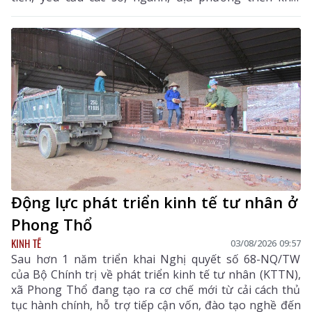
đồng bộ các giải pháp nhằm nâng cao hiệu quả quản
lý thuế, chống thất thu ngân sách và thúc đẩy chuyển
đổi số trên địa bàn tỉnh.
Động lực phát triển kinh tế tư nhân ở
Phong Thổ
KINH TẾ
03/08/2026 09:57
Sau hơn 1 năm triển khai Nghị quyết số 68-NQ/TW
của Bộ Chính trị về phát triển kinh tế tư nhân (KTTN),
xã Phong Thổ đang tạo ra cơ chế mới từ cải cách thủ
tục hành chính, hỗ trợ tiếp cận vốn, đào tạo nghề đến