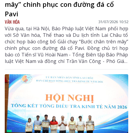
mây” chinh phục con đường đá cổ
Pavi
VĂN HÓA
31/07/2026 10:52
Vừa qua, tại Hà Nội, Báo Pháp luật Việt Nam phối hợp
với Sở Văn hóa, Thể thao và Du lịch tỉnh Lai Châu tổ
chức họp báo công bố Giải chạy “Bước chân trên mây”
chinh phục con đường đá cổ Pavi. Đồng chủ trì họp
báo có Tiến sĩ Vũ Hoài Nam - Tổng Biên tập Báo Pháp
luật Việt Nam và đồng chí Trần Văn Công - Phó Giám
đốc Sở Văn hóa, Thể thao và Du lịch tỉnh Lai Châu.