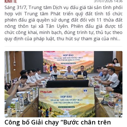
KINH TẾ
31/07/2026 14:36
Sáng 31/7, Trung tâm Dịch vụ đấu giá tài sản tỉnh phối
hợp với Trung tâm Phát triển quỹ đất tỉnh tổ chức
phiên đấu giá quyền sử dụng đất đối với 11 thửa đất
nông thôn tại xã Tân Uyên. Phiên đấu giá được tổ
chức công khai, minh bạch, đúng trình tự, thủ tục theo
quy định của pháp luật, thu hút sự tham gia của nhiều
khách hàng có nhu cầu sử dụng đất và đầu tư.
Công bố Giải chạy “Bước chân trên