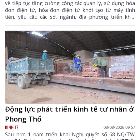
về tiếp tục tăng cường công tác quản lý, sử dụng hóa
đơn điện tử, hóa đơn điện tử khởi tạo từ máy tính
tiền, yêu cầu các sở, ngành, địa phương triển khai
đồng bộ các giải pháp nhằm nâng cao hiệu quả quản
lý thuế, chống thất thu ngân sách và thúc đẩy chuyển
đổi số trên địa bàn tỉnh.
Động lực phát triển kinh tế tư nhân ở
Phong Thổ
KINH TẾ
03/08/2026 09:57
Sau hơn 1 năm triển khai Nghị quyết số 68-NQ/TW