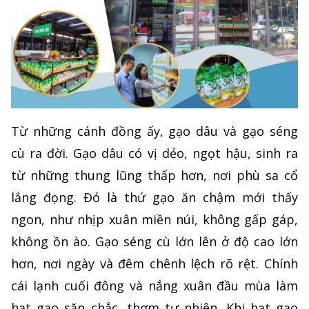
Từ những cánh đồng ấy, gạo dâu và gạo séng
cù ra đời. Gạo dâu có vị dẻo, ngọt hậu, sinh ra
từ những thung lũng thấp hơn, nơi phù sa cổ
lắng đọng. Đó là thứ gạo ăn chậm mới thấy
ngon, như nhịp xuân miền núi, không gấp gáp,
không ồn ào. Gạo séng cù lớn lên ở độ cao lớn
hơn, nơi ngày và đêm chênh lệch rõ rệt. Chính
cái lạnh cuối đông và nắng xuân đầu mùa làm
hạt gạo săn chắc, thơm tự nhiên. Khi hạt gạo