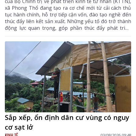
của Bộ Chính trị về phát triển kinh tế tư nhân (KTTN),
xã Phong Thổ đang tạo ra cơ chế mới từ cải cách thủ
tục hành chính, hỗ trợ tiếp cận vốn, đào tạo nghề đến
thúc đẩy liên kết sản xuất. Những yếu tố đó trở thành
động lực quan trọng, góp phần thúc đẩy phát triển
kinh tế - xã hội của vùng đất biên cương, từng bước
khẳng định rõ nét vai trò của KTTN.
Sắp xếp, ổn định dân cư vùng có nguy
cơ sạt lở
KINH TẾ
03/08/2026 09:48