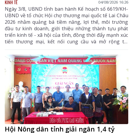
KINH TẾ
04/08/2026 16:26
Ngày 3/8, UBND tỉnh ban hành Kế hoạch số 6619/KH-
UBND về tổ chức Hội chợ thương mại quốc tế Lai Châu
2026 nhằm quảng bá tiềm năng, lợi thế, môi trường
đầu tư kinh doanh, giới thiệu những thành tựu phát
triển kinh tế - xã hội của tỉnh, đồng thời đẩy mạnh xúc
tiến thương mại, kết nối cung cầu và mở rộng thị
trường tiêu thụ cho các sản phẩm đặc hữu, sản phẩm
OCOP và các mặt hàng có tiềm năng xuất khẩu của địa
phương.
Hội Nông dân tỉnh giải ngân 1,4 tỷ