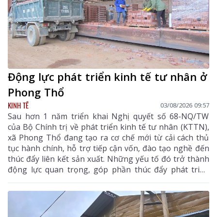
Động lực phát triển kinh tế tư nhân ở
Phong Thổ
KINH TẾ
03/08/2026 09:57
Sau hơn 1 năm triển khai Nghị quyết số 68-NQ/TW
của Bộ Chính trị về phát triển kinh tế tư nhân (KTTN),
xã Phong Thổ đang tạo ra cơ chế mới từ cải cách thủ
tục hành chính, hỗ trợ tiếp cận vốn, đào tạo nghề đến
thúc đẩy liên kết sản xuất. Những yếu tố đó trở thành
động lực quan trọng, góp phần thúc đẩy phát triển
kinh tế - xã hội của vùng đất biên cương, từng bước
khẳng định rõ nét vai trò của KTTN.