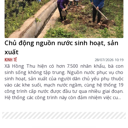
Chủ động nguồn nước sinh hoạt, sản
xuất
KINH TẾ
28/07/2026 10:19
Xã Hồng Thu hiện có hơn 7.500 nhân khẩu, bà con
sinh sống không tập trung. Nguồn nước phục vụ cho
sinh hoạt, sản xuất của người dân chủ yếu phụ thuộc
vào các khe suối, mạch nước ngầm, cùng hệ thống 19
công trình cấp nước được đầu tư qua nhiều giai đoạn.
Hệ thống các công trình này còn đảm nhiệm việc cung
cấp nước tưới cho hơn 600ha lúa, ngô, hoa màu và các
vùng sản xuất nông nghiệp của địa phương. Sau
nhiều năm khai thác, cùng với tác động của thời tiết,
nhiều tuyến kênh mương, bể chứa, đường ống dẫn