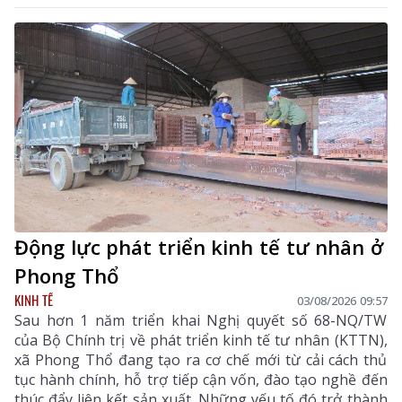
đồng bộ các giải pháp nhằm nâng cao hiệu quả quản
lý thuế, chống thất thu ngân sách và thúc đẩy chuyển
đổi số trên địa bàn tỉnh.
Động lực phát triển kinh tế tư nhân ở
Phong Thổ
KINH TẾ
03/08/2026 09:57
Sau hơn 1 năm triển khai Nghị quyết số 68-NQ/TW
của Bộ Chính trị về phát triển kinh tế tư nhân (KTTN),
xã Phong Thổ đang tạo ra cơ chế mới từ cải cách thủ
tục hành chính, hỗ trợ tiếp cận vốn, đào tạo nghề đến
thúc đẩy liên kết sản xuất. Những yếu tố đó trở thành