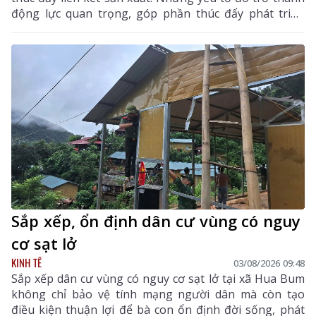
động lực quan trọng, góp phần thúc đẩy phát triển
kinh tế - xã hội của vùng đất biên cương, từng bước
khẳng định rõ nét vai trò của KTTN.
Sắp xếp, ổn định dân cư vùng có nguy
cơ sạt lở
KINH TẾ
03/08/2026 09:48
Sắp xếp dân cư vùng có nguy cơ sạt lở tại xã Hua Bum
không chỉ bảo vệ tính mạng người dân mà còn tạo
điều kiện thuận lợi để bà con ổn định đời sống, phát