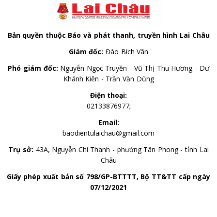
nước đã xuất hiện tình trạng xuống cấp, lưu lượng
nước suy giảm, ảnh hưởng trực tiếp đến đời sống
người dân.
Bản quyền thuộc Báo và phát thanh, truyền hình Lai Châu
Giám đốc:
Đào Bích Vân
Phó giám đốc:
Nguyễn Ngọc Truyền - Vũ Thị Thu Hương - Dư
Khánh Kiên - Trần Văn Dũng
Điện thoại:
02133876977;
Email:
baodientulaichau@gmail.com
Trụ sở:
43A, Nguyễn Chí Thanh - phường Tân Phong - tỉnh Lai
Châu
Giấy phép xuất bản số 798/GP-BTTTT, Bộ TT&TT cấp ngày
07/12/2021