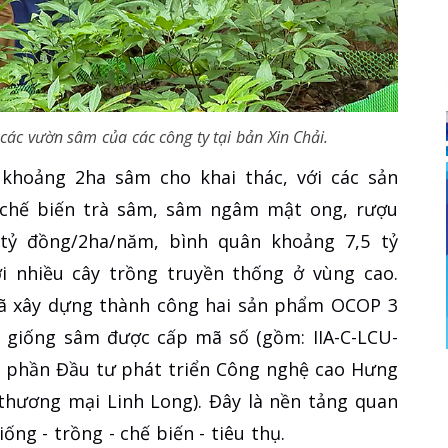
các vườn sâm của các công ty tại bản Xin Chải.
khoảng 2ha sâm cho khai thác, với các sản
chế biến trà sâm, sâm ngâm mật ong, rượu
 tỷ đồng/2ha/năm, bình quân khoảng 7,5 tỷ
i nhiều cây trồng truyền thống ở vùng cao.
 xã xây dựng thành công hai sản phẩm OCOP 3
ất giống sâm được cấp mã số (gồm: IIA-C-LCU-
Cổ phần Đầu tư phát triển Công nghệ cao Hưng
thương mại Linh Long). Đây là nền tảng quan
ống - trồng - chế biến - tiêu thụ.