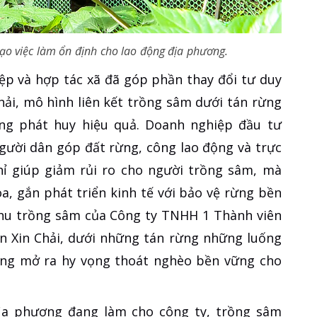
ạo việc làm ổn định cho lao động địa phương.
ệp và hợp tác xã đã góp phần thay đổi tư duy
hải, mô hình liên kết trồng sâm dưới tán rừng
ng phát huy hiệu quả. Doanh nghiệp đầu tư
người dân góp đất rừng, công lao động và trực
hỉ giúp giảm rủi ro cho người trồng sâm, mà
hòa, gắn phát triển kinh tế với bảo vệ rừng bền
hu trồng sâm của Công ty TNHH 1 Thành viên
ản Xin Chải, dưới những tán rừng những luống
ởng mở ra hy vọng thoát nghèo bền vững cho
ịa phương đang làm cho công ty, trồng sâm