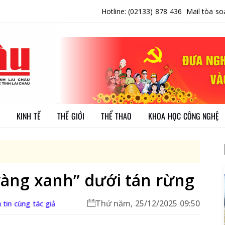
Hotline: (02133) 878 436
Mail tòa so
KINH TẾ
THẾ GIỚI
THỂ THAO
KHOA HỌC CÔNG NGHỆ
vàng xanh” dưới tán rừng
Thứ năm, 25/12/2025 09:50
tin cùng tác giả