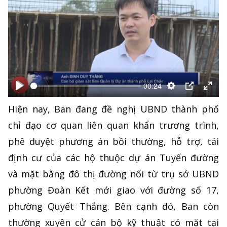
00:24
Bắt
Bắt
Thiết
PIP
Ente
Hiện nay, Ban đang đề nghị UBND thành phố
đầu
đầu
lập
full
chỉ đạo cơ quan liên quan khẩn trương trình,
phê duyệt phương án bồi thường, hỗ trợ, tái
định cư của các hộ thuộc dự án Tuyến đường
và mặt bằng đô thị đường nối từ trụ sở UBND
phường Đoàn Kết mới giao với đường số 17,
phường Quyết Thắng. Bên cạnh đó, Ban còn
thường xuyên cử cán bộ kỹ thuật có mặt tại