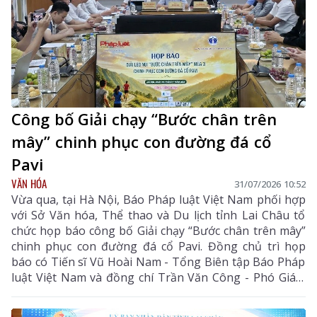
Công bố Giải chạy “Bước chân trên
mây” chinh phục con đường đá cổ
Pavi
VĂN HÓA
31/07/2026 10:52
Vừa qua, tại Hà Nội, Báo Pháp luật Việt Nam phối hợp
với Sở Văn hóa, Thể thao và Du lịch tỉnh Lai Châu tổ
chức họp báo công bố Giải chạy “Bước chân trên mây”
chinh phục con đường đá cổ Pavi. Đồng chủ trì họp
báo có Tiến sĩ Vũ Hoài Nam - Tổng Biên tập Báo Pháp
luật Việt Nam và đồng chí Trần Văn Công - Phó Giám
đốc Sở Văn hóa, Thể thao và Du lịch tỉnh Lai Châu.