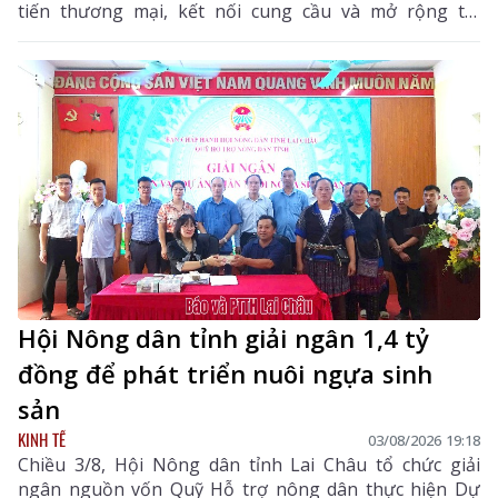
tiến thương mại, kết nối cung cầu và mở rộng thị
trường tiêu thụ cho các sản phẩm đặc hữu, sản phẩm
OCOP và các mặt hàng có tiềm năng xuất khẩu của địa
phương.
Hội Nông dân tỉnh giải ngân 1,4 tỷ
đồng để phát triển nuôi ngựa sinh
sản
KINH TẾ
03/08/2026 19:18
Chiều 3/8, Hội Nông dân tỉnh Lai Châu tổ chức giải
ngân nguồn vốn Quỹ Hỗ trợ nông dân thực hiện Dự