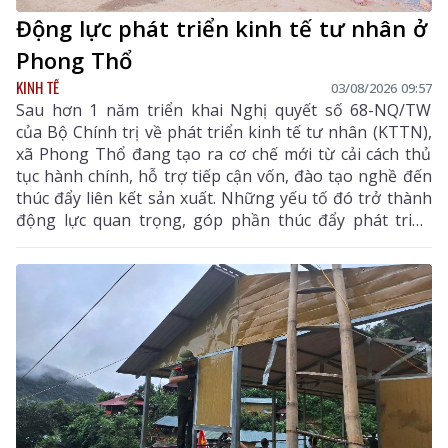
Động lực phát triển kinh tế tư nhân ở
Phong Thổ
KINH TẾ
03/08/2026 09:57
Sau hơn 1 năm triển khai Nghị quyết số 68-NQ/TW
của Bộ Chính trị về phát triển kinh tế tư nhân (KTTN),
xã Phong Thổ đang tạo ra cơ chế mới từ cải cách thủ
tục hành chính, hỗ trợ tiếp cận vốn, đào tạo nghề đến
thúc đẩy liên kết sản xuất. Những yếu tố đó trở thành
động lực quan trọng, góp phần thúc đẩy phát triển
kinh tế - xã hội của vùng đất biên cương, từng bước
khẳng định rõ nét vai trò của KTTN.