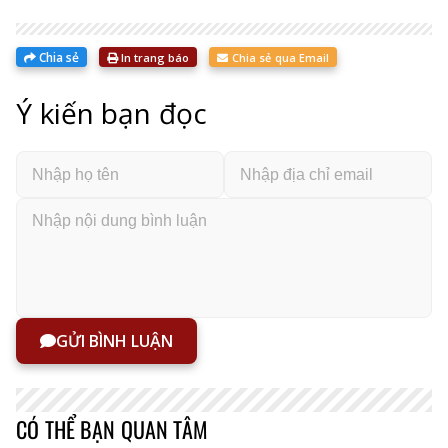
Chia sẻ
In trang báo
Chia sẻ qua Email
Ý kiến bạn đọc
GỬI BÌNH LUẬN
CÓ THỂ BẠN QUAN TÂM