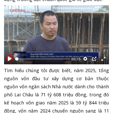
00:15
Bắt
Bắt
Thiết
PIP
Ente
Tìm hiểu chúng tôi được biết, năm 2025, tổng
đầu
đầu
lập
full
nguồn vốn đầu tư xây dựng cơ bản thuộc
nguồn vốn ngân sách Nhà nước dành cho thành
phố Lai Châu là 71 tỷ 608 triệu đồng, trong đó
kế hoạch vốn giao năm 2025 là 59 tỷ 844 triệu
đồng, vốn năm 2024 chuyển nguồn sang là 11