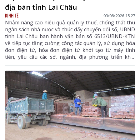
địa bàn tỉnh Lai Châu
KINH TẾ
03/08/2026 15:27
Nhằm nâng cao hiệu quả quản lý thuế, chống thất thu
ngân sách nhà nước và thúc đẩy chuyển đổi số, UBND
tỉnh Lai Châu ban hành văn bản số 6513/UBND-KTN
về tiếp tục tăng cường công tác quản lý, sử dụng hóa
đơn điện tử, hóa đơn điện tử khởi tạo từ máy tính
tiền, yêu cầu các sở, ngành, địa phương triển khai
đồng bộ các giải pháp nhằm nâng cao hiệu quả quản
lý thuế, chống thất thu ngân sách và thúc đẩy chuyển
đổi số trên địa bàn tỉnh.