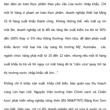
bảo đảm an toàn thực phẩm theo yêu cầu của nước nhập khẩu. Chỉ
một lô hàng vi phạm an toàn thực phẩm, doanh nghiệp thiệt hại bằng
15 lô hàng xuất khẩu thành công. Không những thế, nếu mất uy tín
một lần, doanh nghiệp sẽ bị đối tác tăng tần suất kiểm tra lên từ 50%
đến 100% thay vì 5% như thông thường. Hơn nữa, để đàm phán xuất
khẩu được một loại trái cây sang thị trường Mỹ, Australia… các
ngành chức năng phải mất từ 10 đến 12 năm, nhưng nếu một lô hàng
xuất khẩu bị trả về thì nguy cơ mặt hàng đó bị “cấm cửa” quay trở lại
thị trường nước nhập khẩu rất lớn...".
Không chỉ ở khâu sản xuất, khâu chế biến, bảo quản sau thu hoạch
cũng còn hạn chế. Nguyên Viện trưởng Viện Chính sách và Chiến
lược phát triển nông nghiệp nông thôn (Bộ NN&PTNT) Đặng Kim Sơn
cho biết, hiện nay, chỉ có 4% doanh nghiệp nhỏ và vừa ở nước ta có