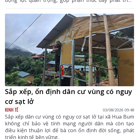
động lực quan trọng, góp phần thúc đẩy phát triển
kinh tế - xã hội của vùng đất biên cương, từng bước
khẳng định rõ nét vai trò của KTTN.
Sắp xếp, ổn định dân cư vùng có nguy
cơ sạt lở
KINH TẾ
03/08/2026 09:48
Sắp xếp dân cư vùng có nguy cơ sạt lở tại xã Hua Bum
không chỉ bảo vệ tính mạng người dân mà còn tạo
điều kiện thuận lợi để bà con ổn định đời sống, phát
triển kinh tế bền vững.