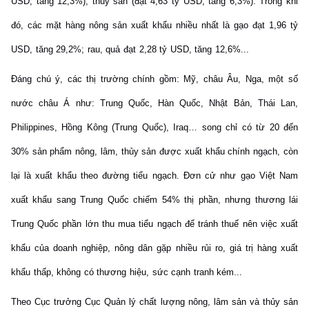
USD, tăng 12,3%), thủy sản (đạt 4,63 tỷ USD, tăng 6,3%). Trong khi
đó, các mặt hàng nông sản xuất khẩu nhiều nhất là gạo đạt 1,96 tỷ
USD, tăng 29,2%; rau, quả đạt 2,28 tỷ USD, tăng 12,6%...
Đáng chú ý, các thị trường chính gồm: Mỹ, châu Âu, Nga, một số
nước châu Á như: Trung Quốc, Hàn Quốc, Nhật Bản, Thái Lan,
Philippines, Hồng Kông (Trung Quốc), Iraq… song chỉ có từ 20 đến
30% sản phẩm nông, lâm, thủy sản được xuất khẩu chính ngạch, còn
lại là xuất khẩu theo đường tiểu ngạch. Đơn cử như gạo Việt Nam
xuất khẩu sang Trung Quốc chiếm 54% thị phần, nhưng thương lái
Trung Quốc phần lớn thu mua tiểu ngạch để tránh thuế nên việc xuất
khẩu của doanh nghiệp, nông dân gặp nhiều rủi ro, giá trị hàng xuất
khẩu thấp, không có thương hiệu, sức cạnh tranh kém...
Theo Cục trưởng Cục Quản lý chất lượng nông, lâm sản và thủy sản