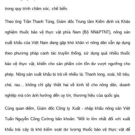
trong quy trình chăm sóc, chế biến.
Theo ông Trần Thanh Tùng, Giám đốc Trung tâm Kiểm định và Khảo
nghiệm thuốc bảo vệ thực vật phía Nam (Bộ NN&PTNT), nông sản
xuất khẩu của Việt Nam đang gặp khó khăn vì nông dân vẫn áp dụng
theo phương pháp canh tác truyền thống, sử dụng quá nhiều thuốc
bảo vệ thực vật, khiến cho sản phẩm còn tồn dư vượt ngưỡng cho
phép. Nông sản xuất khẩu bị trả về nhiều là: Thanh long, xoài, hồ tiêu,
chè, rau... không chỉ gây thiệt hại về kinh tế cho nông dân, doanh
nghiệp mà còn ảnh hưởng đến uy tín, thương hiệu của quốc gia.
Cùng quan điểm, Giám đốc Công ty Xuất - nhập khẩu nông sản Việt
Tuấn Nguyễn Công Cường băn khoăn: "Mối lo lớn nhất đối với xuất
khẩu trái cây là khó kiểm soát dư lượng thuốc bảo vệ thực vật để