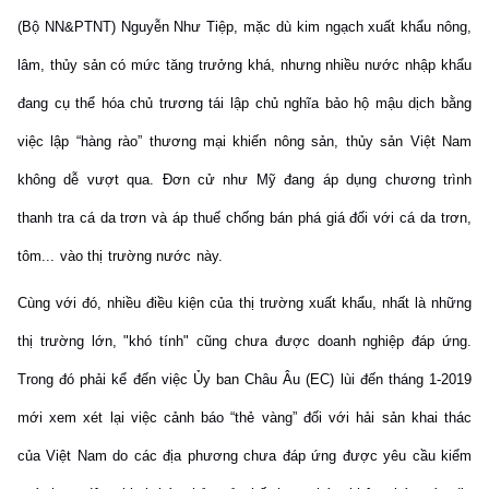
(Bộ NN&PTNT) Nguyễn Như Tiệp, mặc dù kim ngạch xuất khẩu nông,
lâm, thủy sản có mức tăng trưởng khá, nhưng nhiều nước nhập khẩu
đang cụ thể hóa chủ trương tái lập chủ nghĩa bảo hộ mậu dịch bằng
việc lập “hàng rào” thương mại khiến nông sản, thủy sản Việt Nam
không dễ vượt qua. Đơn cử như Mỹ đang áp dụng chương trình
thanh tra cá da trơn và áp thuế chống bán phá giá đối với cá da trơn,
tôm... vào thị trường nước này.
Cùng với đó, nhiều điều kiện của thị trường xuất khẩu, nhất là những
thị trường lớn, "khó tính" cũng chưa được doanh nghiệp đáp ứng.
Trong đó phải kể đến việc Ủy ban Châu Âu (EC) lùi đến tháng 1-2019
mới xem xét lại việc cảnh báo “thẻ vàng” đối với hải sản khai thác
của Việt Nam do các địa phương chưa đáp ứng được yêu cầu kiểm