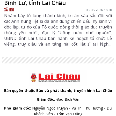
Bình Lư, tỉnh Lai Châu
XÃ HỘI
03/08/2026 16:30
Nhằm bày tỏ lòng thành kính, tri ân sâu sắc đối với
các Anh hùng liệt sĩ đã anh dũng chiến đấu, hy sinh vì
độc lập, tự do của Tổ quốc; đồng thời giáo dục truyền
thống yêu nước, đạo lý "Uống nước nhớ nguồn",
UBND tỉnh Lai Châu ban hành Kế hoạch tổ chức Lễ
viếng, truy điệu và an táng hài cốt liệt sĩ tại Nghĩa
trang liệt sĩ xã Bình Lư. Bộ Chỉ huy Quân sự tỉnh là
đơn vị chủ trì, phối hợp với các sở, ngành, địa phương
triển khai các nội dung, bảo đảm buổi lễ được tổ chức
trang nghiêm, trọng thể, đúng nghi thức.
Bản quyền thuộc Báo và phát thanh, truyền hình Lai Châu
Giám đốc:
Đào Bích Vân
Phó giám đốc:
Nguyễn Ngọc Truyền - Vũ Thị Thu Hương - Dư
Khánh Kiên - Trần Văn Dũng