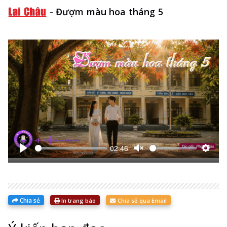
-
Đượm màu hoa tháng 5
02:46
Bắt
Unmute
Thiết
đầu
lập
Chia sẻ
In trang báo
Chia sẻ qua Email