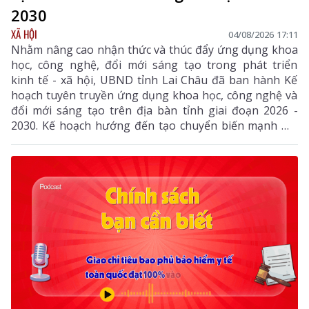
2030
XÃ HỘI
04/08/2026 17:11
Nhằm nâng cao nhận thức và thúc đẩy ứng dụng khoa
học, công nghệ, đổi mới sáng tạo trong phát triển
kinh tế - xã hội, UBND tỉnh Lai Châu đã ban hành Kế
hoạch tuyên truyền ứng dụng khoa học, công nghệ và
đổi mới sáng tạo trên địa bàn tỉnh giai đoạn 2026 -
2030. Kế hoạch hướng đến tạo chuyển biến mạnh mẽ
từ nhận thức đến hành động, phát huy vai trò của
khoa học, công nghệ, đổi mới sáng tạo và chuyển đổi
số, góp phần thực hiện hiệu quả các mục tiêu phát
triển của tỉnh trong giai đoạn mới.