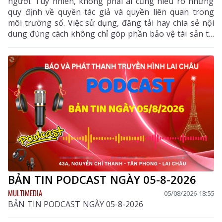
người. Tuy nhiên, không phải ai cũng hiểu rõ những
quy định về quyền tác giả và quyền liên quan trong
môi trường số. Việc sử dụng, đăng tải hay chia sẻ nội
dung đúng cách không chỉ góp phần bảo vệ tài sản trí
tuệ của tác giả, mà còn giúp mỗi cá nhân tránh những
vi phạm pháp luật khi tham gia không gian mạng.
BẢN TIN PODCAST NGÀY 05-8-2026
MULTIMEDIA
05/08/2026 18:55
BẢN TIN PODCAST NGÀY 05-8-2026