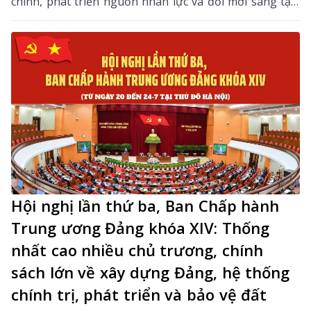
chính, phát triển nguồn nhân lực và đổi mới sáng tạo.
Trong 6 tháng cuối năm, tỉnh tiếp tục tập trung thực
hiện các nhiệm vụ trọng tâm, tạo chuyển biến mạnh
mẽ trong phát triển khoa học, công nghệ, đổi mới
sáng tạo và chuyển đổi số.
Hội nghị lần thứ ba, Ban Chấp hành
Trung ương Đảng khóa XIV: Thống
nhất cao nhiều chủ trương, chính
sách lớn về xây dựng Đảng, hệ thống
chính trị, phát triển và bảo vệ đất