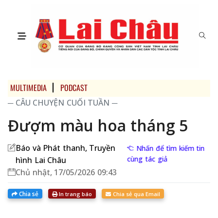
MULTIMEDIA
PODCAST
─ CÂU CHUYỆN CUỐI TUẦN ─
Đượm màu hoa tháng 5
Báo và Phát thanh, Truyền
Nhấn để tìm kiếm tin
cùng tác giả
hình Lai Châu
Chủ nhật, 17/05/2026 09:43
Chia sẻ
In trang báo
Chia sẻ qua Email