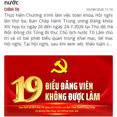
nước
CHÍNH TRỊ
05/08/2026 11:16
Thực hiện Chương trình làm việc toàn khóa, Hội nghị
lần thứ ba, Ban Chấp hành Trung ương Đảng khóa
XIV họp từ ngày 20 đến ngày 24-7-2026 tại Thủ đô Hà
Nội. Đồng chí Tổng Bí thư, Chủ tịch nước Tô Lâm chủ
trì và có bài phát biểu quan trọng khai mạc, bế mạc
hội nghị. Tại hội nghị, sau khi xem xét, thảo luận các
tờ trình, báo cáo của Bộ Chính trị, Ban Chấp hành
Trung ương đã thống nhất cao nhiều chủ trương,
chính sách lớn về xây dựng Đảng, hệ thống chính trị,
phát triển và bảo vệ đất nước.