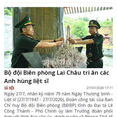
Bộ đội Biên phòng Lai Châu tri ân các
Anh hùng liệt sĩ
XÃ HỘI
27/07/2026 17:11
Ngày 27/7, nhân kỷ niệm 79 năm Ngày Thương binh -
Liệt sĩ (27/7/1947 - 27/7/2026), Đoàn công tác của Ban
Chỉ huy Bộ đội Biên phòng (BĐBP) tỉnh do Đại tá Lê
Công Thành - Phó Chính ủy làm Trưởng đoàn phối
hợp với lãnh đạo cấp ủy, chính quyền xã Phong Thổ tổ