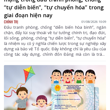
“tự diễn biến”, “tự chuyển hóa” trong
giai đoạn hiện nay
CHÍNH TRỊ
01/08/2026 10:09
Đấu tranh phòng, chống “diễn biến hòa bình”, ngăn
chặn, đẩy lùi suy thoái về tư tưởng chính trị, đạo đức,
lối sống, phòng, chống “tự diễn biến”, “tự chuyển hóa”
là nhiệm vụ có ý nghĩa chiến lược trong sự nghiệp xây
dựng và bảo vệ Tổ quốc. Đây không chỉ là yêu cầu của
công tác xây dựng, chỉnh đốn Đảng mà còn là trách
nhiệm của mỗi cán bộ, đảng viên và công dân yêu
nước.