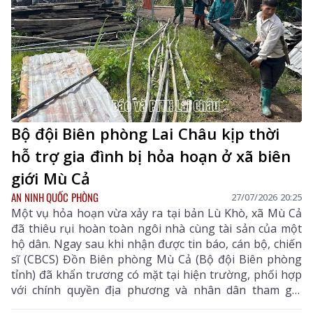
Bộ đội Biên phòng Lai Châu kịp thời
hỗ trợ gia đình bị hỏa hoạn ở xã biên
giới Mù Cả
AN NINH QUỐC PHÒNG
27/07/2026 20:25
Một vụ hỏa hoạn vừa xảy ra tại bản Lù Khò, xã Mù Cả
đã thiêu rụi hoàn toàn ngôi nhà cùng tài sản của một
hộ dân. Ngay sau khi nhận được tin báo, cán bộ, chiến
sĩ (CBCS) Đồn Biên phòng Mù Cả (Bộ đội Biên phòng
tỉnh) đã khẩn trương có mặt tại hiện trường, phối hợp
với chính quyền địa phương và nhân dân tham gia
chữa cháy, đồng thời khắc phục hậu quả vụ cháy.