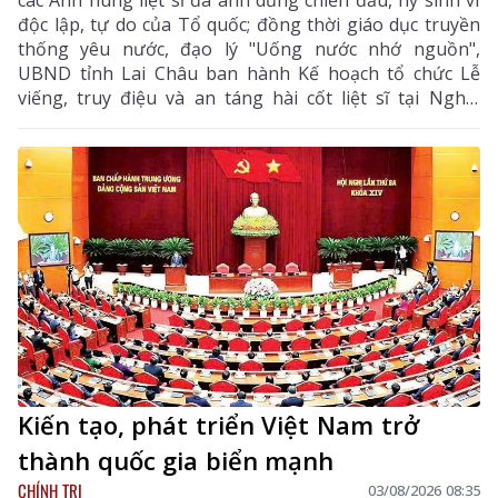
độc lập, tự do của Tổ quốc; đồng thời giáo dục truyền
thống yêu nước, đạo lý "Uống nước nhớ nguồn",
UBND tỉnh Lai Châu ban hành Kế hoạch tổ chức Lễ
viếng, truy điệu và an táng hài cốt liệt sĩ tại Nghĩa
trang liệt sĩ xã Bình Lư. Bộ Chỉ huy Quân sự tỉnh là
đơn vị chủ trì, phối hợp với các sở, ngành, địa phương
triển khai các nội dung, bảo đảm buổi lễ được tổ chức
trang nghiêm, trọng thể, đúng nghi thức.
Kiến tạo, phát triển Việt Nam trở
thành quốc gia biển mạnh
CHÍNH TRỊ
03/08/2026 08:35