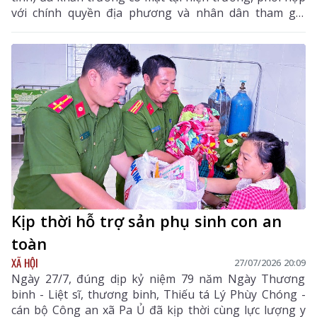
với chính quyền địa phương và nhân dân tham gia
chữa cháy, đồng thời khắc phục hậu quả vụ cháy.
Kịp thời hỗ trợ sản phụ sinh con an
toàn
XÃ HỘI
27/07/2026 20:09
Ngày 27/7, đúng dịp kỷ niệm 79 năm Ngày Thương
binh - Liệt sĩ, thương binh, Thiếu tá Lý Phùy Chóng -
cán bộ Công an xã Pa Ủ đã kịp thời cùng lực lượng y