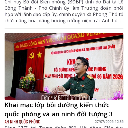
Chỉ huy Bộ đội Biên phòng (BĐBP) tỉnh do Đại tá Lê
Công Thành - Phó Chính ủy làm Trưởng đoàn phối
hợp với lãnh đạo cấp ủy, chính quyền xã Phong Thổ tổ
chức dâng hoa, dâng hương tưởng niệm các Anh hùng
liệt sĩ tại Nhà bia ghi danh các Anh hùng liệt sĩ khu vực
Ma Li Pho và Huổi Luông.
Khai mạc lớp bồi dưỡng kiến thức
quốc phòng và an ninh đối tượng 3
AN NINH QUỐC PHÒNG
27/07/2026 12:36
Sáng 27/7, tại Trung đoàn 880, Hội đồng Giáo dục