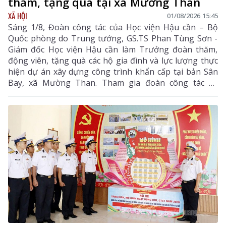
thăm, tặng quà tại xã Mường Than
XÃ HỘI
01/08/2026 15:45
Sáng 1/8, Đoàn công tác của Học viện Hậu cần – Bộ
Quốc phòng do Trung tướng, GS.TS Phan Tùng Sơn -
Giám đốc Học viện Hậu cần làm Trưởng đoàn thăm,
động viên, tặng quà các hộ gia đình và lực lượng thực
hiện dự án xây dựng công trình khẩn cấp tại bản Sân
Bay, xã Mường Than. Tham gia đoàn công tác có
Thiếu tướng Nguyễn Quang Dũng - Phó Giám đốc Học
viện Hậu Cần, Đại tá Phạm Văn Thành - Phó Chủ
nhiệm Hậu cần - Kỹ thuật Quân khu 2 cùng lãnh đạo,
cán bộ Học viện Hậu cần.