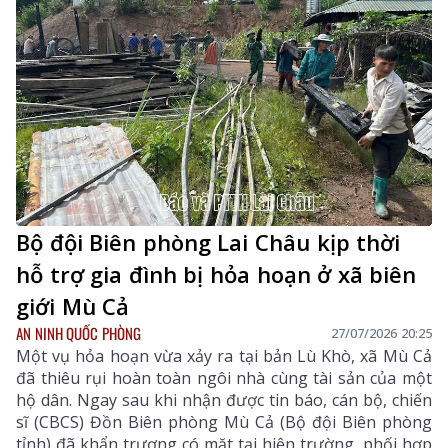
Bộ đội Biên phòng Lai Châu kịp thời
hỗ trợ gia đình bị hỏa hoạn ở xã biên
giới Mù Cả
AN NINH QUỐC PHÒNG
27/07/2026 20:25
Một vụ hỏa hoạn vừa xảy ra tại bản Lù Khò, xã Mù Cả
đã thiêu rụi hoàn toàn ngôi nhà cùng tài sản của một
hộ dân. Ngay sau khi nhận được tin báo, cán bộ, chiến
sĩ (CBCS) Đồn Biên phòng Mù Cả (Bộ đội Biên phòng
tỉnh) đã khẩn trương có mặt tại hiện trường, phối hợp