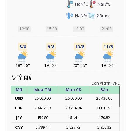
NaN
°C
NaN
°C
NaN
%
2.5
m/s
12:00
15:00
18:00
21:00
8/8
9/8
10/8
11/8
18°
-
26°
19°
-
28°
20°
-
25°
19°
-
26°
TỶ GIÁ
Đơn vị tính: VNĐ
Mã
Mua TM
Mua CK
Bán
USD
26,020.00
26,050.00
26,430.00
EUR
29,457.39
29,754.94
31,010.50
JPY
159.80
161.41
170.82
CNY
3,789.44
3,827.72
3,950.32