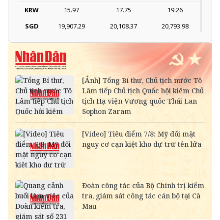
KRW
15.97
17.75
19.26
SGD
19,907.29
20,108.37
20,793.98
DKK
-
3,969.91
4,121.73
THB
698.74
776.38
809.30
SEK
-
2,700.94
2,815.47
SAR
-
6,949.25
7,248.34
RUB
-
300.88
333.06
NOK
-
2,693.89
2,808.12
MYR
-
6,344.18
6,482.22
KWD
-
84,982.25
89,101.52
CAD
18,246.42
18,430.73
19,021.05
CHF
31,472.05
31,789.95
32,808.14
INR
-
274.19
286.00