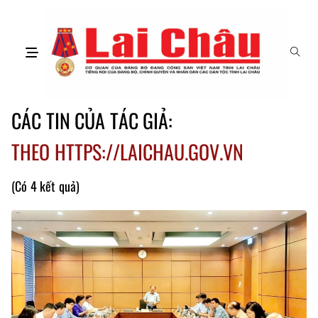
CÁC TIN CỦA TÁC GIẢ:
THEO HTTPS://LAICHAU.GOV.VN
(Có 4 kết quả)