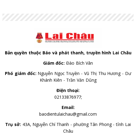
HKD
3,250.62
3,283.45
3,409.02
GBP
34,384.43
34,731.75
35,844.16
AUD
17,966.94
18,148.42
18,729.70
Bản quyền thuộc Báo và phát thanh, truyền hình Lai Châu
Giám đốc:
Đào Bích Vân
Phó giám đốc:
Nguyễn Ngọc Truyền - Vũ Thị Thu Hương - Dư
Khánh Kiên - Trần Văn Dũng
Điện thoại:
02133876977;
Email:
baodientulaichau@gmail.com
Trụ sở:
43A, Nguyễn Chí Thanh - phường Tân Phong - tỉnh Lai
Châu