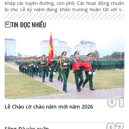
khắp các tuyến đường, con phố. Các hoạt động chuẩn
bị cho Lễ kỷ niệm đang khẩn trương hoàn tất với sự
hân hoan, phấn khởi của cán bộ, đảng viên, lực lượng
vũ trang và các tầng lớp Nhân dân trong tỉnh.
TIN ĐỌC NHIỀU
Lễ Chào cờ chào năm mới năm 2026
Sông Đà vào xuân