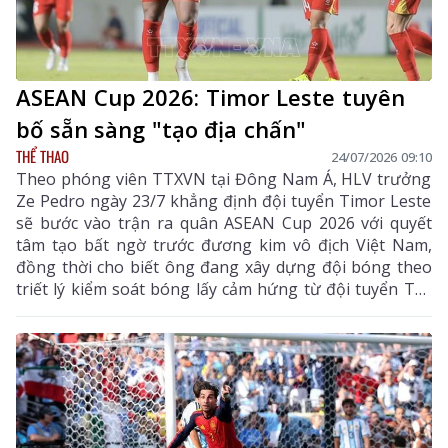
ASEAN Cup 2026: Timor Leste tuyên
bố sẵn sàng "tạo địa chấn"
THỂ THAO
24/07/2026 09:10
Theo phóng viên TTXVN tại Đông Nam Á, HLV trưởng
Ze Pedro ngày 23/7 khẳng định đội tuyển Timor Leste
sẽ bước vào trận ra quân ASEAN Cup 2026 với quyết
tâm tạo bất ngờ trước đương kim vô địch Việt Nam,
đồng thời cho biết ông đang xây dựng đội bóng theo
triết lý kiểm soát bóng lấy cảm hứng từ đội tuyển Tây
Ban Nha, "tân vương" mới lên ngôi ở World Cup 2026.