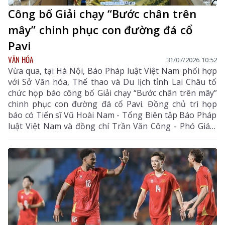
Công bố Giải chạy “Bước chân trên
mây” chinh phục con đường đá cổ
Pavi
VĂN HÓA
31/07/2026 10:52
Vừa qua, tại Hà Nội, Báo Pháp luật Việt Nam phối hợp
với Sở Văn hóa, Thể thao và Du lịch tỉnh Lai Châu tổ
chức họp báo công bố Giải chạy “Bước chân trên mây”
chinh phục con đường đá cổ Pavi. Đồng chủ trì họp
báo có Tiến sĩ Vũ Hoài Nam - Tổng Biên tập Báo Pháp
luật Việt Nam và đồng chí Trần Văn Công - Phó Giám
đốc Sở Văn hóa, Thể thao và Du lịch tỉnh Lai Châu.