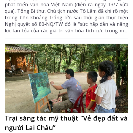
phát triển văn hóa Việt Nam (diễn ra ngày 13/7 vừa
qua), Tổng Bí thư, Chủ tịch nước Tô Lâm đã chỉ rõ một
trong bốn khoảng trống lớn sau thời gian thực hiện
Nghị quyết số 80-NQ/TW đó là “sức hấp dẫn và năng
lực lan tỏa của các giá trị văn hóa tích cực trong môi
trường số chưa theo kịp tốc độ phát triển của các nền
tảng và nội dung số”. Đây là điểm nghẽn đang cản trở
quá trình chuyển hóa văn hóa thành nguồn lực nội
sinh, sức mạnh mềm và động lực phát triển đất nước.
Trại sáng tác mỹ thuật “Vẻ đẹp đất và
người Lai Châu”