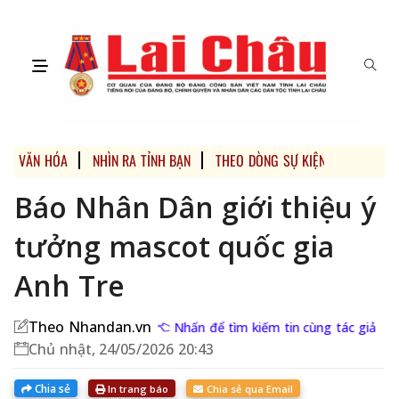
VĂN HÓA
NHÌN RA TỈNH BẠN
THEO DÒNG SỰ KIỆN
Báo Nhân Dân giới thiệu ý
tưởng mascot quốc gia
Anh Tre
Theo Nhandan.vn
Nhấn để tìm kiếm tin cùng tác giả
Chủ nhật, 24/05/2026 20:43
Chia sẻ
In trang báo
Chia sẻ qua Email