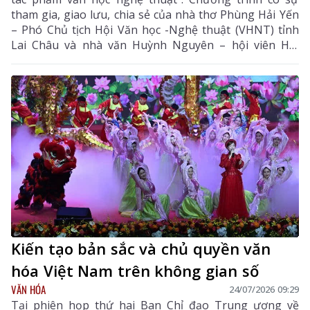
tham gia, giao lưu, chia sẻ của nhà thơ Phùng Hải Yến
– Phó Chủ tịch Hội Văn học -Nghệ thuật (VHNT) tỉnh
Lai Châu và nhà văn Huỳnh Nguyên – hội viên Hội
VHNT các dân tộc thiểu số Việt Nam, hội viên Hội
VHNT tỉnh Lai Châu và đông đảo bạn đọc, đặc biệt là
các em thiếu nhi yêu sách.
Kiến tạo bản sắc và chủ quyền văn
hóa Việt Nam trên không gian số
VĂN HÓA
24/07/2026 09:29
Tại phiên họp thứ hai Ban Chỉ đạo Trung ương về