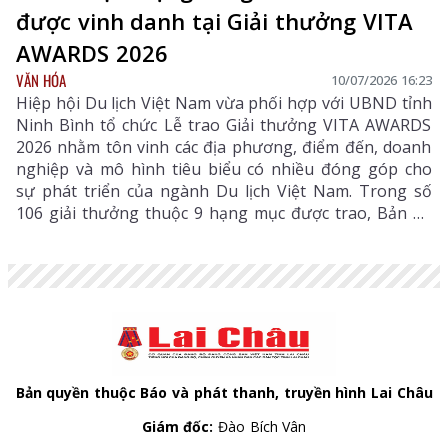
được vinh danh tại Giải thưởng VITA
AWARDS 2026
VĂN HÓA
10/07/2026 16:23
Hiệp hội Du lịch Việt Nam vừa phối hợp với UBND tỉnh
Ninh Bình tổ chức Lễ trao Giải thưởng VITA AWARDS
2026 nhằm tôn vinh các địa phương, điểm đến, doanh
nghiệp và mô hình tiêu biểu có nhiều đóng góp cho
sự phát triển của ngành Du lịch Việt Nam. Trong số
106 giải thưởng thuộc 9 hạng mục được trao, Bản du
lịch cộng đồng Lao Chải 1 (xã Khun Há, tỉnh Lai Châu)
vinh dự đứng tên ở hạng mục "Điểm đến có sản phẩm
du lịch có nội hàm văn hóa sâu sắc", giúp Lai Châu
được vinh danh tại mùa giải đầu tiên.
Bản quyền thuộc Báo và phát thanh, truyền hình Lai Châu
Giám đốc:
Đào Bích Vân