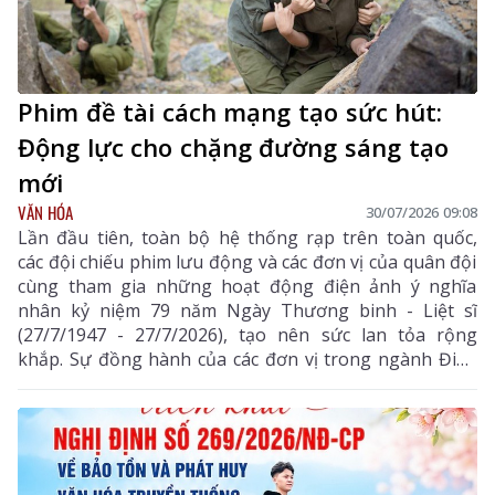
Phim đề tài cách mạng tạo sức hút:
Động lực cho chặng đường sáng tạo
mới
VĂN HÓA
30/07/2026 09:08
Lần đầu tiên, toàn bộ hệ thống rạp trên toàn quốc,
các đội chiếu phim lưu động và các đơn vị của quân đội
cùng tham gia những hoạt động điện ảnh ý nghĩa
nhân kỷ niệm 79 năm Ngày Thương binh - Liệt sĩ
(27/7/1947 - 27/7/2026), tạo nên sức lan tỏa rộng
khắp. Sự đồng hành của các đơn vị trong ngành Điện
ảnh cùng sự hưởng ứng của công chúng đem lại động
lực cho dòng phim đề tài lịch sử, cách mạng bước vào
một chặng đường phát triển mới.