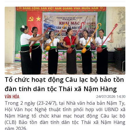
khai đồng bộ các nhiệm vụ theo quy định, góp phần
gìn giữ và phát huy bản sắc văn hóa các dân tộc trên
địa bàn tỉnh.
Tổ chức hoạt động Câu lạc bộ bảo tồn
đàn tính dân tộc Thái xã Nậm Hàng
VĂN HÓA
24/07/2026 14:30
Trong 2 ngày (23-24/7), tại Nhà văn hóa bản Nậm Ty,
Hội Văn học Nghệ thuật tỉnh phối hợp với UBND xã
Nậm Hàng tổ chức khai mạc hoạt động Câu lạc bộ
(CLB) Bảo tồn đàn tính dân tộc Thái xã Nậm Hàng
năm 2026.