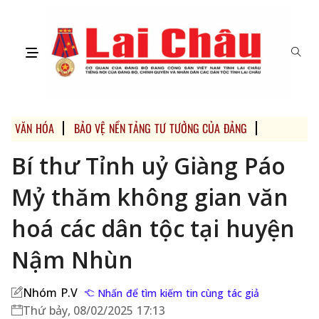
VĂN HÓA
BẢO VỆ NỀN TẢNG TƯ TƯỞNG CỦA ĐẢNG
HUYỆN NẬM
Bí thư Tỉnh uỷ Giàng Páo
Mỷ thăm không gian văn
hoá các dân tộc tại huyện
Nậm Nhùn
Nhóm P.V
Nhấn để tìm kiếm tin cùng tác giả
Thứ bảy, 08/02/2025 17:13