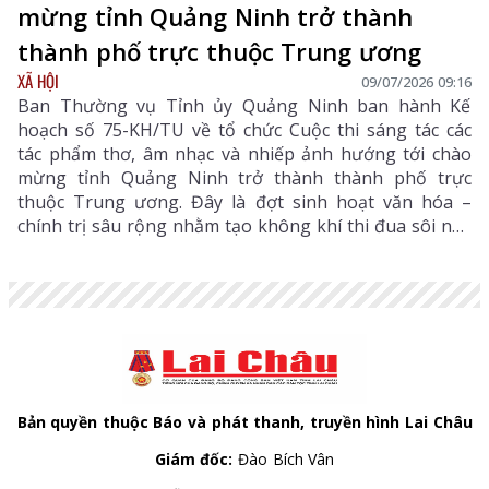
mừng tỉnh Quảng Ninh trở thành
thành phố trực thuộc Trung ương
XÃ HỘI
09/07/2026 09:16
Ban Thường vụ Tỉnh ủy Quảng Ninh ban hành Kế
hoạch số 75-KH/TU về tổ chức Cuộc thi sáng tác các
tác phẩm thơ, âm nhạc và nhiếp ảnh hướng tới chào
mừng tỉnh Quảng Ninh trở thành thành phố trực
thuộc Trung ương. Đây là đợt sinh hoạt văn hóa –
chính trị sâu rộng nhằm tạo không khí thi đua sôi nổi,
khơi dậy niềm tự hào, ý chí tự lực, tự cường, chung sức
xây dựng Quảng Ninh trở thành thành phố trực thuộc
Trung ương theo tinh thần Kết luận số 20-KL/TW của
Bộ Chính trị.
Bản quyền thuộc Báo và phát thanh, truyền hình Lai Châu
Giám đốc:
Đào Bích Vân