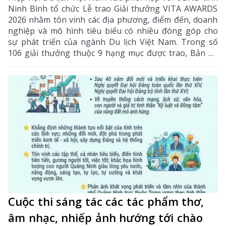
Ninh Bình tổ chức Lễ trao Giải thưởng VITA AWARDS
2026 nhằm tôn vinh các địa phương, điểm đến, doanh
nghiệp và mô hình tiêu biểu có nhiều đóng góp cho
sự phát triển của ngành Du lịch Việt Nam. Trong số
106 giải thưởng thuộc 9 hạng mục được trao, Bản du
lịch cộng đồng Lao Chải 1 (xã Khun Há, tỉnh Lai Châu)
vinh dự đứng tên ở hạng mục "Điểm đến có sản phẩm
du lịch có nội hàm văn hóa sâu sắc", giúp Lai Châu
được vinh danh tại mùa giải đầu tiên.
Cuộc thi sáng tác các tác phẩm thơ,
âm nhạc, nhiếp ảnh hướng tới chào