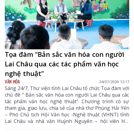
Tọa đàm “Bản sắc văn hóa con người
Lai Châu qua các tác phẩm văn học
nghệ thuật”
VĂN HÓA
24/07/2026 12:17
Sáng 24/7, Thư viện tỉnh Lai Châu tổ chức Tọa đàm với
chủ đề “ Bản sắc văn hóa con người Lai Châu qua các
tác phẩm văn học nghệ thuật”. Chương trình có sự
tham gia, giao lưu, chia sẻ của nhà thơ Phùng Hải Yến
– Phó Chủ tịch Hội Văn học -Nghệ thuật (VHNT) tỉnh
Lai Châu và nhà văn Huỳnh Nguyên – hội viên Hội
VHNT các dân tộc thiểu số Việt Nam, hội viên Hội