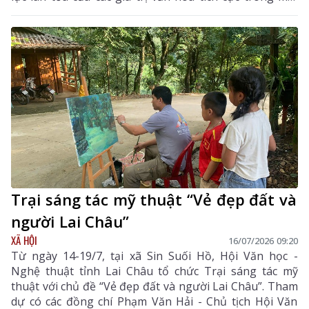
trường số chưa theo kịp tốc độ phát triển của các nền
tảng và nội dung số”. Đây là điểm nghẽn đang cản trở
quá trình chuyển hóa văn hóa thành nguồn lực nội
sinh, sức mạnh mềm và động lực phát triển đất nước.
Trại sáng tác mỹ thuật “Vẻ đẹp đất và
người Lai Châu”
XÃ HỘI
16/07/2026 09:20
Từ ngày 14-19/7, tại xã Sin Suối Hồ, Hội Văn học -
Nghệ thuật tỉnh Lai Châu tổ chức Trại sáng tác mỹ
thuật với chủ đề “Vẻ đẹp đất và người Lai Châu”. Tham
dự có các đồng chí Phạm Văn Hải - Chủ tịch Hội Văn