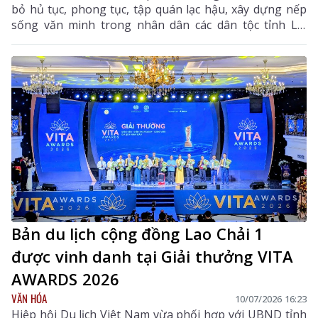
bỏ hủ tục, phong tục, tập quán lạc hậu, xây dựng nếp
sống văn minh trong nhân dân các dân tộc tỉnh Lai
Châu (Nghị quyết số 15-NQ/TU) 6 tháng đầu năm;
triển khai nhiệm vụ 6 tháng cuối năm 2026.
Bản du lịch cộng đồng Lao Chải 1
được vinh danh tại Giải thưởng VITA
AWARDS 2026
VĂN HÓA
10/07/2026 16:23
Hiệp hội Du lịch Việt Nam vừa phối hợp với UBND tỉnh