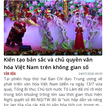
VHNT tỉnh Lai Châu và đông đảo bạn đọc, đặc biệt là
các em thiếu nhi yêu sách.
Kiến tạo bản sắc và chủ quyền văn
hóa Việt Nam trên không gian số
VĂN HÓA
24/07/2026 09:29
Tại phiên họp thứ hai Ban Chỉ đạo Trung ương về
phát triển văn hóa Việt Nam (diễn ra ngày 13/7 vừa
qua), Tổng Bí thư, Chủ tịch nước Tô Lâm đã chỉ rõ một
trong bốn khoảng trống lớn sau thời gian thực hiện
Nghị quyết số 80-NQ/TW đó là “sức hấp dẫn và năng
lực lan tỏa của các giá trị văn hóa tích cực trong môi