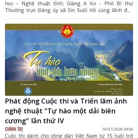
học - Nghệ thuật tỉnh; Giàng A Vư - Phó Bí thư
Thường trực Đảng ủy xã Sin Suối Hồ cùng lãnh đạo
địa phương và các họa sĩ, trại viên.
Phát động Cuộc thi và Triển lãm ảnh
nghệ thuật "Tự hào một dải biên
cương" lần thứ IV
CHÍNH TRỊ
16/07/2026 09:06
Cuộc thi dành cho công dân Việt Nam từ 15 tuổi trở