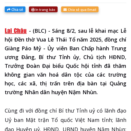
Chia sẻ
In trang báo
Chia sẻ qua Email
-
(BLC) - Sáng 8/2, sau lễ khai mạc Lễ
hội Đền thờ Vua Lê Thái Tổ năm 2025, đồng chí
Giàng Páo Mỷ - Ủy viên Ban Chấp hành Trung
ương Đảng, Bí thư Tỉnh ủy, Chủ tịch HĐND,
Trưởng Đoàn Đại biểu Quốc hội tỉnh đã thăm
không gian văn hoá dân tộc của các trường
học, các xã, thị trấn trên địa bàn tại Quảng
trường Nhân dân huyện Nậm Nhùn.
Cùng đi với đồng chí Bí thư Tỉnh uỷ có lãnh đạo
Uỷ ban Mặt trận Tổ quốc Việt Nam tỉnh; lãnh
đạo Huyện uỷ, HĐND, UBND huyện Nậm Nhùn;