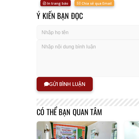
In trang báo
Chia sẻ qua Email
Ý KIẾN BẠN ĐỌC
GỬI BÌNH LUẬN
CÓ THỂ BẠN QUAN TÂM