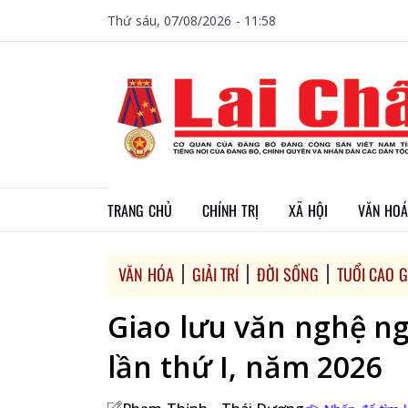
Thứ sáu, 07/08/2026 - 11:58
TRANG CHỦ
CHÍNH TRỊ
XÃ HỘI
VĂN HOÁ
VĂN HÓA
GIẢI TRÍ
ĐỜI SỐNG
TUỔI CAO 
Giao lưu văn nghệ ng
lần thứ I, năm 2026