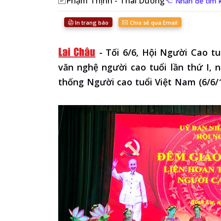
Phạm Thịnh - Thái Dương
Nhấn để tìm k
In trang báo
Chia sẻ qua Email
-
Tối 6/6, Hội Người Cao tu
văn nghệ người cao tuổi lần thứ I,
thống Người cao tuổi Việt Nam (6/6/1