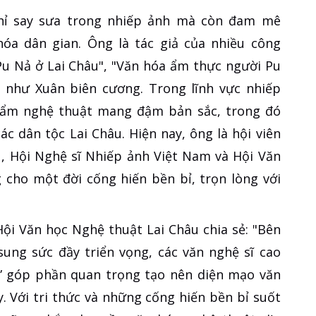
chỉ say sưa trong nhiếp ảnh mà còn đam mê
hóa dân gian. Ông là tác giả của nhiều công
 Pu Nả ở Lai Châu", "Văn hóa ẩm thực người Pu
 như Xuân biên cương. Trong lĩnh vực nhiếp
phẩm nghệ thuật mang đậm bản sắc, trong đó
c dân tộc Lai Châu. Hiện nay, ông là hội viên
u, Hội Nghệ sĩ Nhiếp ảnh Việt Nam và Hội Văn
cho một đời cống hiến bền bỉ, trọn lòng với
Hội Văn học Nghệ thuật Lai Châu chia sẻ: "Bên
sung sức đầy triển vọng, các văn nghệ sĩ cao
ả” góp phần quan trọng tạo nên diện mạo văn
. Với tri thức và những cống hiến bền bỉ suốt