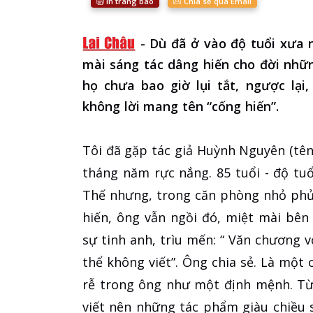
In trang báo
Chia sẻ qua Email
-
Dù đã ở vào độ tuổi xưa 
mài sáng tác dâng hiến cho đời nhữ
họ chưa bao giờ lụi tắt, ngược lại
không lời mang tên “cống hiến”.
Tôi đã gặp tác giả Huỳnh Nguyên (tên
tháng năm rực nắng. 85 tuổi - độ tuổ
Thế nhưng, trong căn phòng nhỏ phủ 
hiến, ông vẫn ngồi đó, miệt mài bên
sự tinh anh, trìu mến: “ Văn chương với
thể không viết”. Ông chia sẻ. Là mộ
rễ trong ông như một định mệnh. Từ
viết nên những tác phẩm giàu chiều 