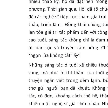
nhiều thập kỷ, họ đã đặt nền móng
phương. Thời gian qua, Hội đã tổ chức
để các nghệ sĩ tiếp tục tham gia trại
thảo, triển lãm... Đồng thời chúng t
lan tỏa giá trị tác phẩm đến với công 
cao tuổi, sáng tác không chỉ là đam 
ức dân tộc và truyền cảm hứng. Chú
"ngọn lửa không tắt" ấy”.
Những sáng tác ở tuổi xế chiều thư
vang, mà như lời thì thầm của thời 
truyện ngắn viết trong đêm lạnh, b
thơ gửi người bạn đã khuất. Không 
tác, cô đơn, khoảng cách thế hệ, thậ
khiến một nghệ sĩ già chùn chân. Như