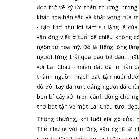
đọc trở về ký ức thân thương, trong
khắc họa bản sắc và khát vọng của m
- tập thơ như lời tâm sự lặng lẽ củ
văn ông viết ở tuổi xế chiều không 
ngôn từ hoa mỹ. Đó là tiếng lòng lặn
người từng trải qua bao bể dâu, mất
với Lai Châu - miền đất đã in hằn d
thành nguồn mạch bất tận nuôi dưỡ
dù đôi tay đã run, dáng người đã chù
bền bỉ cày xới trên cánh đồng chữ ng
thơ bất tận về một Lai Châu tươi đẹp,
Thông thường, khi tuổi già gõ cửa,
Thế nhưng với những văn nghệ sĩ n
gian Lò Văn Chiến, đó lại là “mùa gặt