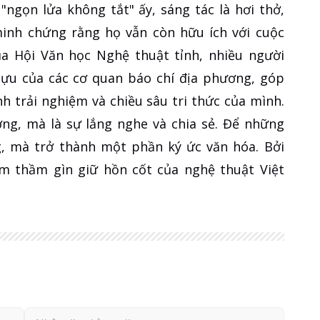
"ngọn lửa không tắt" ấy, sáng tác là hơi thở,
à minh chứng rằng họ vẫn còn hữu ích với cuộc
của Hội Văn học Nghệ thuật tỉnh, nhiều người
 cựu của các cơ quan báo chí địa phương, góp
nh trải nghiệm và chiều sâu tri thức của mình.
ơng, mà là sự lắng nghe và chia sẻ. Để những
g, mà trở thành một phần ký ức văn hóa. Bởi
âm thầm gìn giữ hồn cốt của nghệ thuật Việt