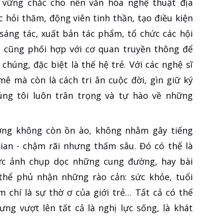
 vững chắc cho nền văn hóa nghệ thuật địa
 hỏi thăm, động viên tinh thần, tạo điều kiện
 sáng tác, xuất bản tác phẩm, tổ chức các hội
ôi cũng phối hợp với cơ quan truyền thông để
chúng, đặc biệt là thế hệ trẻ. Với các nghệ sĩ
mê mà còn là cách tri ân cuộc đời, gìn giữ ký
ng tôi luôn trân trọng và tự hào về những
ờng không còn ồn ào, không nhằm gây tiếng
gian - chậm rãi nhưng thấm sâu. Đó có thể là
ức ảnh chụp dọc những cung đường, hay bài
thể phủ nhận những rào cản: sức khỏe, tuổi
m chí là sự thờ ơ của giới trẻ… Tất cả có thể
ng vượt lên tất cả là nghị lực sống, là khát