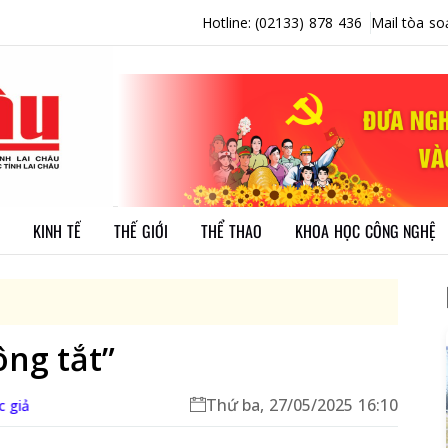
Hotline: (02133) 878 436
Mail tòa so
KINH TẾ
THẾ GIỚI
THỂ THAO
KHOA HỌC CÔNG NGHỆ
ng tắt”
Thứ ba, 27/05/2025 16:10
c giả