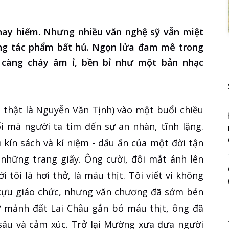
nay hiếm. Nhưng nhiều văn nghệ sỹ vẫn miệt
ng tác phẩm bất hủ. Ngọn lửa đam mê trong
, càng cháy âm ỉ, bền bỉ như một bản nhạc
 thật là Nguyễn Văn Tịnh) vào một buổi chiều
i mà người ta tìm đến sự an nhàn, tĩnh lặng.
kín sách và kỉ niệm - dấu ấn của một đời tận
 những trang giấy. Ông cười, đôi mắt ánh lên
 tôi là hơi thở, là máu thịt. Tôi viết vì không
t cựu giáo chức, nhưng văn chương đã sớm bén
 mảnh đất Lai Châu gắn bó máu thịt, ông đã
sâu và cảm xúc. Trở lại Mường xưa đưa người