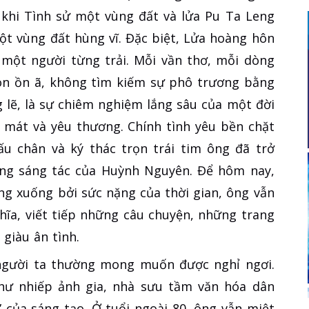
 khi Tình sử một vùng đất và lửa Pu Ta Leng
ột vùng đất hùng vĩ. Đặc biệt, Lửa hoàng hôn
a một người từng trải. Mỗi vần thơ, mỗi dòng
còn ồn ã, không tìm kiếm sự phô trương bằng
g lẽ, là sự chiêm nghiệm lắng sâu của một đời
 mát và yêu thương. Chính tình yêu bền chặt
ấu chân và ký thác trọn trái tim ông đã trở
ng sáng tác của Huỳnh Nguyên. Để hôm nay,
ng xuống bởi sức nặng của thời gian, ông vẫn
hĩa, viết tiếp những câu chuyện, những trang
 giàu ân tình.
 người ta thường mong muốn được nghỉ ngơi.
hư nhiếp ảnh gia, nhà sưu tầm văn hóa dân
” của sáng tạo. Ở tuổi ngoài 80, ông vẫn miệt