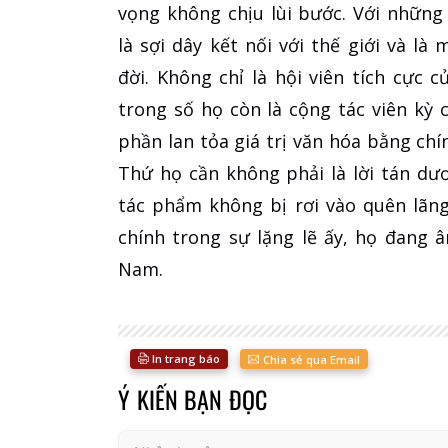
vọng không chịu lùi bước. Với những 
là sợi dây kết nối với thế giới và l
đời. Không chỉ là hội viên tích cực 
trong số họ còn là cộng tác viên kỳ
phần lan tỏa giá trị văn hóa bằng chí
Thứ họ cần không phải là lời tán dư
tác phẩm không bị rơi vào quên lãn
chính trong sự lặng lẽ ấy, họ đang 
Nam.
In trang báo
Chia sẻ qua Email
Ý KIẾN BẠN ĐỌC