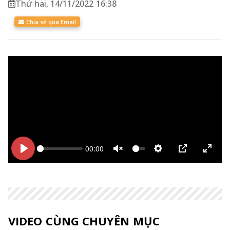
Thứ hai, 14/11/2022 16:38
Chia sẻ qua Email
00:00
Bắt
Bắt
Unmute
Thiết
PIP
Enter
đầu
đầu
lập
fulls
VIDEO CÙNG CHUYÊN MỤC