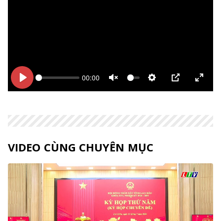
00:00
Bắt
Bắt
Unmute
Thiết
PIP
Enter
đầu
đầu
lập
fulls
VIDEO CÙNG CHUYÊN MỤC