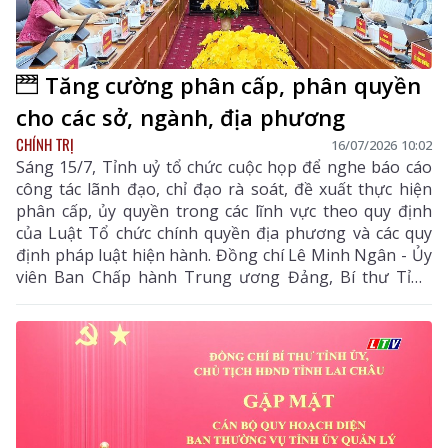
Tăng cường phân cấp, phân quyền
cho các sở, ngành, địa phương
CHÍNH TRỊ
16/07/2026 10:02
Sáng 15/7, Tỉnh uỷ tổ chức cuộc họp để nghe báo cáo
công tác lãnh đạo, chỉ đạo rà soát, đề xuất thực hiện
phân cấp, ủy quyền trong các lĩnh vực theo quy định
của Luật Tổ chức chính quyền địa phương và các quy
định pháp luật hiện hành. Đồng chí Lê Minh Ngân - Ủy
viên Ban Chấp hành Trung ương Đảng, Bí thư Tỉnh
uỷ, Chủ tịch HĐND tỉnh chủ trì cuộc họp.